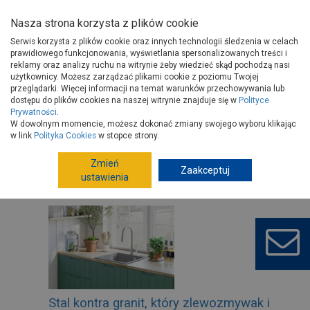
Nasza strona korzysta z plików cookie
Serwis korzysta z plików cookie oraz innych technologii śledzenia w celach
prawidłowego funkcjonowania, wyświetlania spersonalizowanych treści i
reklamy oraz analizy ruchu na witrynie żeby wiedzieć skąd pochodzą nasi
użytkownicy. Możesz zarządzać plikami cookie z poziomu Twojej
Strona główna
Porady
Wyposażenie
Kuchnia
przeglądarki. Więcej informacji na temat warunków przechowywania lub
dostępu do plików cookies na naszej witrynie znajduje się w
Polityce
Prywatności
.
W dowolnym momencie, możesz dokonać zmiany swojego wyboru klikając
w link
Polityka Cookies
w stopce strony.
Filtrowanie
Zmień
Zaakceptuj
ustawienia
Tylko porady wideo
Stal kontra granit, który zlewozmywak i