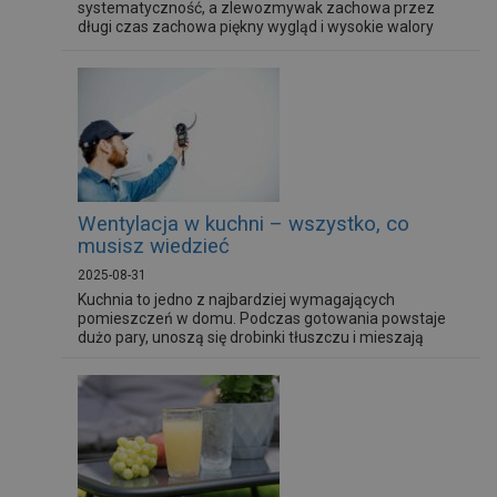
systematyczność, a zlewozmywak zachowa przez
długi czas zachowa piękny wygląd i wysokie walory
użytkowe. Czym czyścić zlew granitowy?
Wentylacja w kuchni – wszystko, co
musisz wiedzieć
2025-08-31
Kuchnia to jedno z najbardziej wymagających
pomieszczeń w domu. Podczas gotowania powstaje
dużo pary, unoszą się drobinki tłuszczu i mieszają
intensywne zapachu. Bez sprawnej wymiany
powietrza szybko dochodzi do zawilgocenia,
odkładania się osadów na meblach i problemów z
mikroklimatem. Dlatego wentylacja w kuchni jest tak
istotna – zapewnia właściwe warunki do
codziennego...