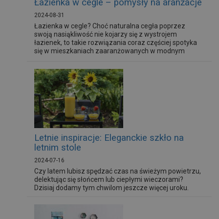
Łazienka w cegle – pomysły na aranżacje
2024-08-31
Łazienka w cegle? Choć naturalna cegła poprzez
swoją nasiąkliwość nie kojarzy się z wystrojem
łazienek, to takie rozwiązania coraz częściej spotyka
się w mieszkaniach zaaranżowanych w modnym
stylach industrialnym, loftowym lub eklektycznym.
Wielbiciele formatu cegły mają do dyspozycji płytki o
tym kształcie.
Letnie inspiracje: Eleganckie szkło na
letnim stole
2024-07-16
Czy latem lubisz spędzać czas na świeżym powietrzu,
delektując się słońcem lub ciepłymi wieczorami?
Dzisiaj dodamy tym chwilom jeszcze więcej uroku.
Mamy dla Ciebie eleganckie i funkcjonalne szkło, które
nada Twoim letnim spotkaniom szyku i elegancji.
Przyjrzyjmy się kilku nowościom marki Galicja.