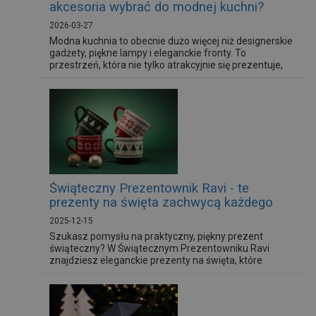
akcesoria wybrać do modnej kuchni?
2026-03-27
Modna kuchnia to obecnie dużo więcej niż designerskie
gadżety, piękne lampy i eleganckie fronty. To
przestrzeń, która nie tylko atrakcyjnie się prezentuje,
ale która przede wszystkim jest funkcjonalna,
ekologiczna, a przy tym ułatwiająca wykonywanie
codziennych czynności i prac kuchennych. To najlepszy
design, wysokiej jakości materiały oraz produkty, które
są przyjazne swoim...
Świąteczny Prezentownik Ravi - te
prezenty na święta zachwycą każdego
2025-12-15
Szukasz pomysłu na praktyczny, piękny prezent
świąteczny? W Świątecznym Prezentowniku Ravi
znajdziesz eleganckie prezenty na święta, które
ucieszą Twoich rodziców, bliskich i przyjaciół. To
zestaw starannie wybranych produktów - od
świątecznych kubków po naczynia do pieczenia i
dekoracje stołu - idealne na zestaw pod choinkę!