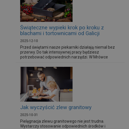
Świąteczne wypieki krok po kroku z
blachami i tortownicami od Galicji
2025-12-10
Przed świętami nasze piekarniki działają niemal bez
przerwy. Do tak intensywnej pracy będziesz
potrzebować odpowiednich narzędzi. W Mrówce
znajdziesz blachy i tortownice marki Galicja, które
ułatwią Ci zorganizowanie smakowitych świąt! Ale
kiedy sięgnąć po blachę, a kiedy po tortownicę? Czym
się różnią? Dziś Ci to dokładnie wyjaśnimy.
Jak wyczyścić zlew granitowy
2025-10-31
Pielęgnacja zlewu granitowego nie jest trudna.
Wystarczy stosowanie odpowiednich środków i