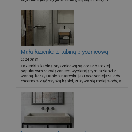
chłodny jesienny wieczór. Dla wielu to wręcz jedno z
najważniejszych elementów wyposażenia całej kuchni.
W końcu czym byłaby kuchnia bez dobrze dobranej,
wygodnej zlewozmywakowej...
Mała łazienka z kabiną prysznicową
2024-08-31
Łazienki z kabiną prysznicową są coraz bardziej
popularnym rozwiązaniem wypierającym łazienki z
wanną. Korzystanie z natrysku jest wygodniejsze, gdy
chcemy wziąć szybką kąpiel, zużywa się mniej wody, a
sam brodzik z kabiną zajmuje mniej miejsca niż wanna.