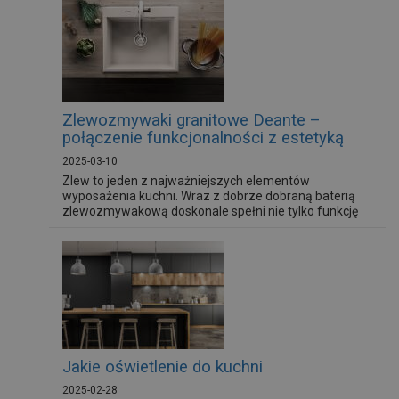
Zlewozmywaki granitowe Deante –
połączenie funkcjonalności z estetyką
2025-03-10
Zlew to jeden z najważniejszych elementów
wyposażenia kuchni. Wraz z dobrze dobraną baterią
zlewozmywakową doskonale spełni nie tylko funkcję
praktyczną, ale też stanie się modnym elementem
aranżacji pomieszczenia. Liczne zalety tworzyw
sztucznych sprawiają, że coraz większą popularnością
cieszą się zlewy granitowe. Jaki zlewozmywak
granitowy wybrać? Które modele cieszą się...
Jakie oświetlenie do kuchni
2025-02-28