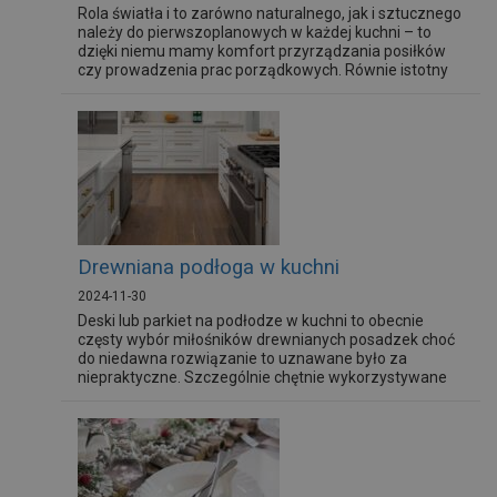
Rola światła i to zarówno naturalnego, jak i sztucznego
należy do pierwszoplanowych w każdej kuchni – to
dzięki niemu mamy komfort przyrządzania posiłków
czy prowadzenia prac porządkowych. Równie istotny
jest jednak udział oświetlenia w budowaniu stylu i
charakteru tego wnętrza. Jakie oświetlenie w kuchni
spełni wszystkie te role?
Drewniana podłoga w kuchni
2024-11-30
Deski lub parkiet na podłodze w kuchni to obecnie
częsty wybór miłośników drewnianych posadzek choć
do niedawna rozwiązanie to uznawane było za
niepraktyczne. Szczególnie chętnie wykorzystywane
jest w kuchniach połączonych z salonem. Jaką podłogę
drewnianą do kuchni wybrać?