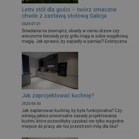
Letni stół dla gości – twórz smaczne
chwile z zastawą stołową Galicja
2025-07-21
Śniadania na zewnątrz, obiady w cieniu drzew czy
wieczorne biesiady przy grillu mają w sobie wyjątkową
magię. Jak sprawić, by zapadły w pamięć? Estetyczna
zastawa stołowa podkreśli charakter każdego
spotkania. Dziś przedstawiamy Ci kilka propozycji z
oferty marki Galicja, które znakomicie wpisują się w
wakacyjny nastrój.
Jak zaprojektować kuchnię?
2025-06-30
Jak zaplanować kuchnię, by była funkcjonalna? Czy
istnieją jakieś uniwersalne zasady projektowania
kuchni, które pozwoliłyby uzyskać nie tylko wygodne
miejsce do pracy, ale też przestrzeń miłą dla oka?