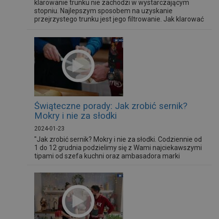
klarowanie trunku nie zachodzi w wystarczającym
stopniu. Najlepszym sposobem na uzyskanie
przejrzystego trunku jest jego filtrowanie. Jak klarować
wino w warunkach domowych?
Świąteczne porady: Jak zrobić sernik?
Mokry i nie za słodki
2024-01-23
"Jak zrobić sernik? Mokry i nie za słodki. Codziennie od
1 do 12 grudnia podzielimy się z Wami najciekawszymi
tipami od szefa kuchni oraz ambasadora marki
Ambition Łukasza Budzika. Zaczynamy świąteczne
odliczanie Składniki: 750g sera mielonego 250 g
mascarpone 35 g skrobi ziemniaczanej 180 g cukru
pudru 1 laska wanilii skórka z cytryny 6 jajek 270 g
śmietanki 36%...