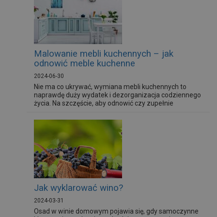
Malowanie mebli kuchennych – jak
odnowić meble kuchenne
2024-06-30
Nie ma co ukrywać, wymiana mebli kuchennych to
naprawdę duży wydatek i dezorganizacja codziennego
życia. Na szczęście, aby odnowić czy zupełnie
odmienić zabudowę kuchenną, wystarczy sięgnąć po
odpowiednie farby dostosowane do warunków
panujących w kuchni. Podpowiadamy, jak samodzielnie
pomalować meble kuchenne.
Jak wyklarować wino?
2024-03-31
Osad w winie domowym pojawia się, gdy samoczynne