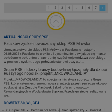
Budzika. Zaczynamy świąteczne odliczanie Składniki:
1 op suszonych owoców na kompot 30 g hibiskusa 2
1
2
3
4
...
5
6
7
sztuki gwiazdek anyżowych 2 laski cynamonu 500 g
mrożonych wiśni 2-3...
AKTUALNOŚCI GRUPY PSB
Paczków zyskał nowoczesny sklep PSB Mrówka
Uroczyste otwarcie sklepu PSB Mrówka w Paczkowie nastąpiło
01.08.2026 r. Paczków to urokliwe i dynamicznie rozwijające się miasto
położone w południowo-zachodniej części województwa opolskiego,
w powiecie nyskim. Jego położenie stanowi duży atut...
Grupa PSB i liderzy branży budowlanej łączą siły dla dzieci.
Ruszył ogólnopolski projekt „MRÓWKOLANDIA”
Projekt „MRÓWKOLANDIA” to specjalna inicjatywa społeczna Grupy
PSB, której celem jest remont i nowa aranżacja przestrzeni rozrywkowo-
edukacyjnej w Zespole Placówek Szkolno-Wychowawczo-
Rewalidacyjnych w Wodzisławiu Śląskim. Przedsięwzięcie realizowane
we...
DOWIEDZ SIĘ WIĘCEJ
O Grupie PSB
Centrum prasowe
Sieć sprzedaży
Kontakt