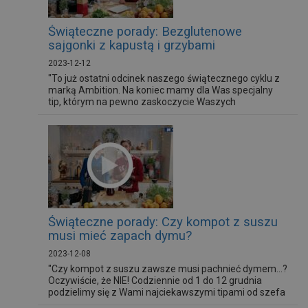
Świąteczne porady: Bezglutenowe
sajgonki z kapustą i grzybami
2023-12-12
"To już ostatni odcinek naszego świątecznego cyklu z
marką Ambition. Na koniec mamy dla Was specjalny
tip, którym na pewno zaskoczycie Waszych
świątecznych Gości - bezglutenowe sajgonki z kapustą
i grzybami ! ;) Składniki: 600 g farszu z kapusty i
grzybami 8 g płatków chilli 1 pęczek szczypiorku 50 ml
sosu sojowego 1 opakowanie papieru ryżowego Sos : 1
pęczek kolendry 1...
Świąteczne porady: Czy kompot z suszu
musi mieć zapach dymu?
2023-12-08
"Czy kompot z suszu zawsze musi pachnieć dymem...?
Oczywiście, że NIE! Codziennie od 1 do 12 grudnia
podzielimy się z Wami najciekawszymi tipami od szefa
kuchni oraz ambasadora marki Ambition Łukasza