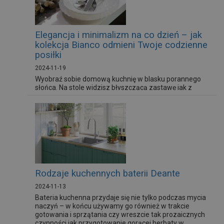
Elegancja i minimalizm na co dzień – jak
kolekcja Bianco odmieni Twoje codzienne
posiłki
2024-11-19
Wyobraź sobie domową kuchnię w blasku porannego
słońca. Na stole widzisz błyszczącą zastawę jak z
ekskluzywnych hoteli. To zastawa stołowa Bianco.
Może dodać blasku również Twojej codzienności.
Każdy jej element powstał z myślą o celebracji
codzienności. Przedstawiamy elementy zastawy, która
nada Twojej codzienności elegancji.
Rodzaje kuchennych baterii Deante
2024-11-13
Bateria kuchenna przydaje się nie tylko podczas mycia
naczyń – w końcu używamy go również w trakcie
gotowania i sprzątania czy wreszcie tak prozaicznych
czynności jak przygotowanie gorącej herbaty w