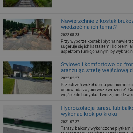
Nawierzchnie z kostek bruko
wiedzieć na ich temat?
2022-05-23
Przy wyborze kostek i płyt na nawierz
sugeruje się ich kształtem i kolorem, 
aspektom funkcjonalnym, by wybrać na
Stylowo i komfortowo od fron
aranżując strefę wejściową 
2022-02-27
Przestrzeń wokół domu jest niemniej is
odpowiada za „pierwsze wrażenie”. Co
wejście do budynku. Tworzą one tzw. 
całości założenia. Powinna być funkcj
również estetyczna i stylowa.
Hydroizolacja tarasu lub balk
wykonać krok po kroku
2021-07-27
Tarasy, balkony wykończone płytkami