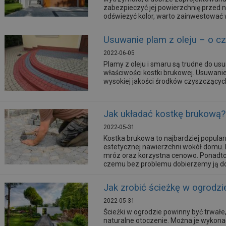
zabezpieczyć jej powierzchnię przed 
odświeżyć kolor, warto zainwestować 
wyborem jest SILBRUK KOLOR, czyli imp
Usuwanie plam z oleju – o c
2022-06-05
Plamy z oleju i smaru są trudne do us
właściwości kostki brukowej. Usuwanie 
wysokiej jakości środków czyszczącyc
Jak układać kostkę brukową?
2022-05-31
Kostka brukowa to najbardziej popula
estetycznej nawierzchni wokół domu. N
mróz oraz korzystna cenowo. Ponadto d
czemu bez problemu dobierzemy ją do
brukową?
Jak zrobić ścieżkę w ogrodzi
2022-05-31
Ścieżki w ogrodzie powinny być trwa
naturalne otoczenie. Można je wykonać