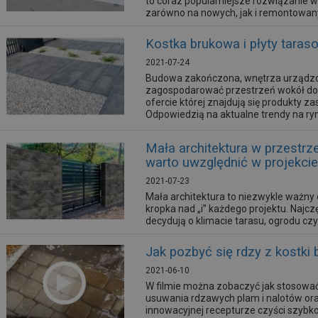
to coraz popularniejsze rozwiązanie
zarówno na nowych, jak i remontowany
o odpowiednią hydroizolację.
Kostka brukowa i płyty tara
2021-07-24
Budowa zakończona, wnętrza urządzon
zagospodarować przestrzeń wokół do
ofercie której znajdują się produkty 
Odpowiedzią na aktualne trendy na ryn
MonolitSLIM oraz Mona Lisa.
Mała architektura w przestrz
warto uwzględnić w projekci
2021-07-23
Mała architektura to niezwykle ważny 
kropka nad „i” każdego projektu. Najczę
decydują o klimacie tarasu, ogrodu cz
stylowe schody czy kompozycje roślin
budują atmosferę i pozwalają...
Jak pozbyć się rdzy z kostki
2021-06-10
W filmie można zobaczyć jak stosować
usuwania rdzawych plam i nalotów ora
innowacyjnej recepturze czyści szybko