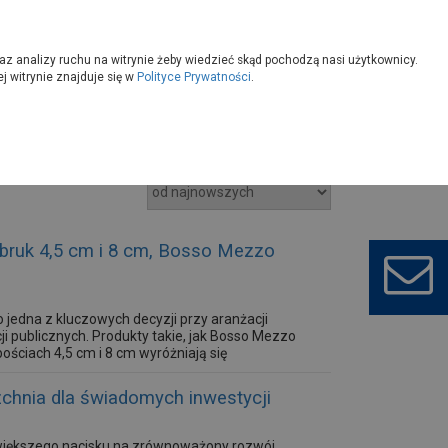
owoczesny
Wybierz sklep
az analizy ruchu na witrynie żeby wiedzieć skąd pochodzą nasi użytkownicy.
 witrynie znajduje się w
Polityce Prywatności
.
bruk 4,5 cm i 8 cm, Bosso Mezzo
 jedna z kluczowych decyzji przy aranżacji
i publicznych. Produkty takie, jak Bosso Mezzo
ściach 4,5 cm i 8 cm wyróżniają się
cią oraz szeroką paletą kolorystyczną. Dzięki
nowoczesne, jak i...
hnia dla świadomych inwestycji
 większego nacisku na zrównoważony rozwój,