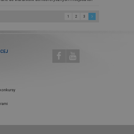
1
2
3
ĘCEJ
konkursy
urami