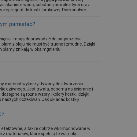
nasiąkaniem wodą, substancjami oleistymi oraz
w impregnat do kostki brukowej. Doskonałym
regnat koloryzujący do...
zym pamiętać?
unięcia i mogą doprowadzić do pogorszenia
plam z oleju nie musi być trudne i żmudne. Dzięki
h plamy znikają w oka mgnieniu!
rny materiał wykorzystywany do stworzenia
ic dziwnego. Jest trwała, odporna na ścieranie i
ostępne są różne wzory i kolory kostki, dzięki
 naszych oczekiwań. Jak układać kostkę
e?
łe, efektowne, a także dobrze wkomponowane w
 z materiałów, które spełnią te warunki.