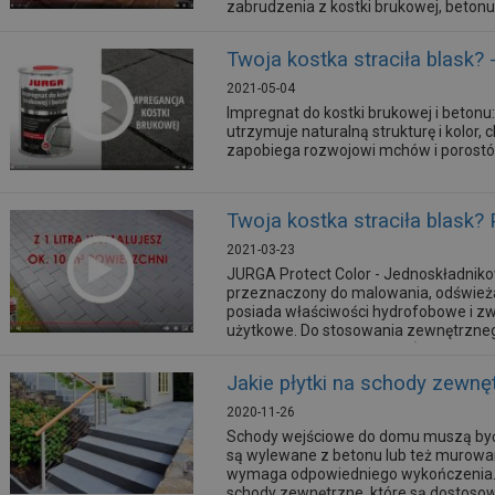
zabrudzenia z kostki brukowej, betonu
podjazdów i chodników, ogrodzeń bet
Twoja kostka straciła blask?
2021-05-04
Impregnat do kostki brukowej i beton
utrzymuje naturalną strukturę i kolor,
zapobiega rozwojowi mchów i porostó
Twoja kostka straciła blask?
2021-03-23
JURGA Protect Color - Jednoskładniko
przeznaczony do malowania, odświeżan
posiada właściwości hydrofobowe i zw
użytkowe. Do stosowania zewnętrzneg
śnieg, sole odladzające, UV). Produkt za
Jakie płytki na schody zewnę
2020-11-26
Schody wejściowe do domu muszą być 
są wylewane z betonu lub też murowan
wymaga odpowiedniego wykończenia. Na
schody zewnętrzne, które są dostoso