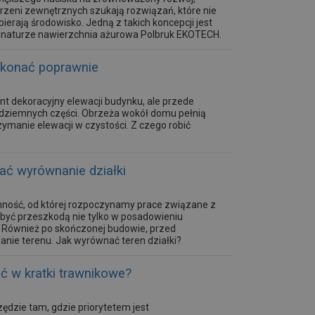
trzeni zewnętrznych szukają rozwiązań, które nie
pierają środowisko. Jedną z takich koncepcji jest
a naturze nawierzchnia ażurowa Polbruk EKOTECH.
ykonać poprawnie
nt dekoracyjny elewacji budynku, ale przede
dziemnych części. Obrzeża wokół domu pełnią
zymanie elewacji w czystości. Z czego robić
ać wyrównanie działki
ynność, od której rozpoczynamy prace związane z
yć przeszkodą nie tylko w posadowieniu
. Również po skończonej budowie, przed
nie terenu. Jak wyrównać teren działki?
 w kratki trawnikowe?
zędzie tam, gdzie priorytetem jest