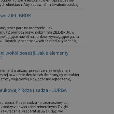
 w budownictwie mieszkaniowym. Sprawdza się
ch obiektach. Aby zapewnić im trwałość, zadbaj
sowe ZIEL-BRUK
e, teraz pora na otoczenie. Jak
mu? Z pomocą przychodzi firma ZIEL-BRUK, w
zaspokajające nawet najbardziej wymagające gusta.
ku kostek i płyt tarasowych są produkty Monolit,
eni wokół posesji. Jakie elementy
e?
element aranżacji przestrzeni zewnętrznej i
ściej to właśnie detale i ich dekoracyjny charakter
y strefy wejściowej. Nowoczesne ogrodzenie,
ne w donicach ustawionych w różnych zakątkach,
 brukowej? Rdza i sadza - JURGA
 preparat Rdza i sadza - przeznaczony do
z sadzy z powierzchni mineralnych. Dzięki
 i skutecznie. Preparat usuwa uciążliwe