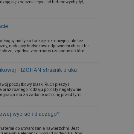
zają się znacznie lepiej od betonowych płyt,
cie
łniący nie tylko funkcję rekreacyjną, ale też
zny, nadający budynkowi odpowiedni charakter.
 dobrze, zgodnie z normami i zasadami, które
ukowej - IZOHAN strażnik bruku
swój początkowy blask. Ruch pieszy i
 oraz różnego rodzaju porosty negatywnie
pregnacja ma za zadanie ochronę przed tymi
kowej wybrać i dlaczego?
materiał do utwardzania nawierzchni. Jest
 zapewnia elegancki wygląd podwórka. Aby