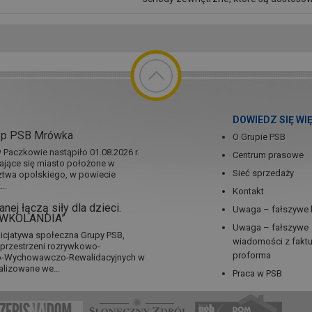
użytkowania. Jakie płytki możemy...
DOWIEDZ SIĘ WI
ep PSB Mrówka
O Grupie PSB
Paczkowie nastąpiło 01.08.2026 r.
Centrum prasowe
jające się miasto położone w
Sieć sprzedaży
twa opolskiego, w powiecie
..
Kontakt
nej łączą siły dla dzieci.
Uwaga – fałszywe 
RÓWKOLANDIA”
Uwaga – fałszywe
icjatywa społeczna Grupy PSB,
wiadomości z fakt
a przestrzeni rozrywkowo-
proforma
no-Wychowawczo-Rewalidacyjnych w
alizowane we...
Praca w PSB