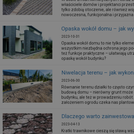
właściciele domów i projektanci przes
tylko zdobią otoczenie, ale również ws
nowoczesna, funkcjonalna i przyjazn
Opaska wokół domu – jak w
2023-10-31
Opaska wokół domu to nie tylko eleme
wszystkim niezbędna ochrona jego po
też funkcje praktyczne – ułatwiają utr
opaskę wokół budynku?
Niwelacja terenu – jak wykon
2023-06-30
Równanie terenu działki to często cz
budową domu – nierówny grunt może b
budynku, ale też w prowadzeniu robót
założeniem ogrodu czeka nas plantowa
Dlaczego warto zainwestować
2023-04-13
Kratki trawnikowe cieszą się sławą ws