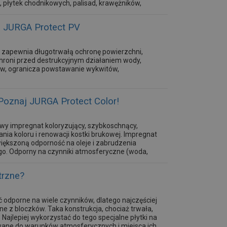
, płytek chodnikowych, palisad, krawężników,
onowych. Może byś stosowany...
 - JURGA Protect PV
u: zapewnia długotrwałą ochronę powierzchni,
 chroni przed destrukcyjnym działaniem wody,
w, ogranicza powstawanie wykwitów,
 Poznaj JURGA Protect Color!
wy impregnat koloryzujący, szybkoschnący,
ia koloru i renowacji kostki brukowej. Impregnat
iększoną odporność na oleje i zabrudzenia
o. Odporny na czynniki atmosferyczne (woda,
lecany jest do...
trzne?
odporne na wiele czynników, dlatego najczęściej
e z bloczków. Taka konstrukcja, chociaż trwała,
jlepiej wykorzystać do tego specjalne płytki na
wane do warunków atmosferycznych i miejsca ich