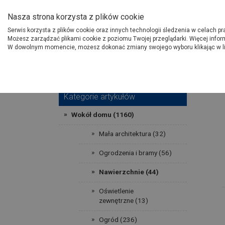
O Grupie PSB
Dostawcy
Jak dołąc
Nasza strona korzysta z plików cookie
Serwis korzysta z plików cookie oraz innych technologii śledzenia w celach p
Gdzi
Produkty
Możesz zarządzać plikami cookie z poziomu Twojej przeglądarki. Więcej infor
W dowolnym momencie, możesz dokonać zmiany swojego wyboru klikając w l
Strona główna
Porady
Wok
Kategorie artykułów
Wokół domu (1160)
Mała architektura (32)
Ogrodzenia i bramy (56)
Nawierzchnie (44)
Oświetlenie
zewnętrzne (13)
Ogród (236)