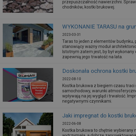
przepuszczalność nawierzchni. Sprawd
chodników, kostki brukowej.
WYKONANIE TARASU na grun
2023-03-31
Taras to jeden z elementów budynku, pe
stanowiący ważny moduł architektonic
Istotnym zatem jest, by był wykonany
zapewnią jego trwałość na lata.
Doskonała ochrona kostki br
2022-08-10
Kostka brukowa z biegiem czasu traci 
samochodowy, warunki atmosferyczne
wpływają na jej wygląd i trwałość. Im
negatywnymi czynnikami.
Jaki impregnat do kostki bru
2022-06-08
Kostka brukowa to chętnie wybierany 
wytrzymała, a dobrze zaprojektowana