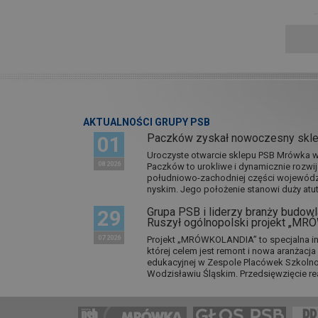
AKTUALNOŚCI GRUPY PSB
Paczków zyskał nowoczesny skl
01
Uroczyste otwarcie sklepu PSB Mrówka w 
08 2026
Paczków to urokliwe i dynamicznie rozwi
południowo-zachodniej części wojewódz
nyskim. Jego położenie stanowi duży atut.
Grupa PSB i liderzy branży budowla
29
Ruszył ogólnopolski projekt „M
07 2026
Projekt „MRÓWKOLANDIA” to specjalna in
której celem jest remont i nowa aranżacj
edukacyjnej w Zespole Placówek Szkol
Wodzisławiu Śląskim. Przedsięwzięcie re