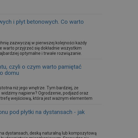
wych i płyt betonowych. Co warto
chnię zazwyczaj w pierwszej kolejności każdy
ale warto przyjrzeć się dokładnie wszystkim
jbardziej optymalne i trwałe rozwiązanie.
tu, czyli o czym warto pamiętać
do domu
totna niż jego wnętrze. Tym bardziej, że
 widzimy najpierw? Ogrodzenie, podjazd oraz
strefę wejściową, która jest ważnym elementem
onal-na i komfortowa dla użytkowników, ale
onu pod płytki na dystansach - jak
 na dystansach, deską naturalną lub kompozytową