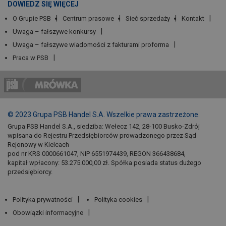
DOWIEDZ SIĘ WIĘCEJ
O Grupie PSB
Centrum prasowe
Sieć sprzedaży
Kontakt
Uwaga – fałszywe konkursy
Uwaga – fałszywe wiadomości z fakturami proforma
Praca w PSB
© 2023 Grupa PSB Handel S.A. Wszelkie prawa zastrzeżone.
Grupa PSB Handel S.A., siedziba: Wełecz 142, 28-100 Busko-Zdrój
wpisana do Rejestru Przedsiębiorców prowadzonego przez Sąd
Rejonowy w Kielcach
pod nr KRS 0000661047, NIP 6551974439, REGON 366438684,
kapitał wpłacony: 53.275.000,00 zł. Spółka posiada status dużego
przedsiębiorcy.
Polityka prywatności
Polityka cookies
Obowiązki informacyjne