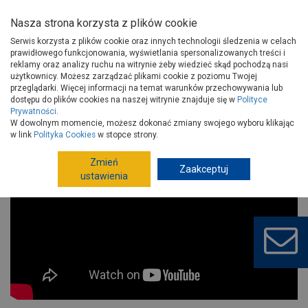
Nasza strona korzysta z plików cookie
Serwis korzysta z plików cookie oraz innych technologii śledzenia w celach
prawidłowego funkcjonowania, wyświetlania spersonalizowanych treści i
reklamy oraz analizy ruchu na witrynie żeby wiedzieć skąd pochodzą nasi
użytkownicy. Możesz zarządzać plikami cookie z poziomu Twojej
Strona główna
Porady
Budowa i remont
przeglądarki. Więcej informacji na temat warunków przechowywania lub
Zrównoważony rozwój i emisja CO2!
dostępu do plików cookies na naszej witrynie znajduje się w
Polityce
Prywatności
.
Zrównoważony rozwój i emisja CO2!
W dowolnym momencie, możesz dokonać zmiany swojego wyboru klikając
w link
Polityka Cookies
w stopce strony.
Zmień
Zaakceptuj
ustawienia