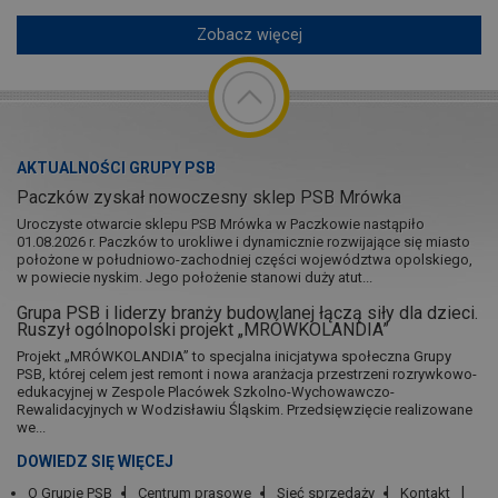
Zobacz więcej
AKTUALNOŚCI GRUPY PSB
Paczków zyskał nowoczesny sklep PSB Mrówka
Uroczyste otwarcie sklepu PSB Mrówka w Paczkowie nastąpiło
01.08.2026 r. Paczków to urokliwe i dynamicznie rozwijające się miasto
położone w południowo-zachodniej części województwa opolskiego,
w powiecie nyskim. Jego położenie stanowi duży atut...
Grupa PSB i liderzy branży budowlanej łączą siły dla dzieci.
Ruszył ogólnopolski projekt „MRÓWKOLANDIA”
Projekt „MRÓWKOLANDIA” to specjalna inicjatywa społeczna Grupy
PSB, której celem jest remont i nowa aranżacja przestrzeni rozrywkowo-
edukacyjnej w Zespole Placówek Szkolno-Wychowawczo-
Rewalidacyjnych w Wodzisławiu Śląskim. Przedsięwzięcie realizowane
we...
DOWIEDZ SIĘ WIĘCEJ
O Grupie PSB
Centrum prasowe
Sieć sprzedaży
Kontakt