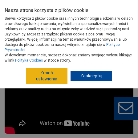
Nasza strona korzysta z plików cookie
Serwis korzysta z plików cookie oraz innych technologii śledzenia w celach
prawidłowego funkcjonowania, wyświetlania spersonalizowanych treści i
reklamy oraz analizy ruchu na witrynie żeby wiedzieć skąd pochodzą nasi
użytkownicy. Możesz zarządzać plikami cookie z poziomu Twojej
Strona główna
Porady
Wokół domu
przeglądarki. Więcej informacji na temat warunków przechowywania lub
Akcesoria ogrodowe Cellfast
dostępu do plików cookies na naszej witrynie znajduje się w
Polityce
Prywatności
.
Akcesoria ogrodowe Cellfast
W dowolnym momencie, możesz dokonać zmiany swojego wyboru klikając
w link
Polityka Cookies
w stopce strony.
Zmień
Zaakceptuj
ustawienia