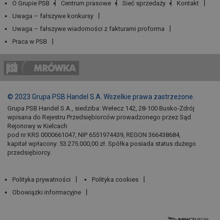
O Grupie PSB
Centrum prasowe
Sieć sprzedaży
Kontakt
Uwaga – fałszywe konkursy
Uwaga – fałszywe wiadomości z fakturami proforma
Praca w PSB
© 2023 Grupa PSB Handel S.A. Wszelkie prawa zastrzeżone.
Grupa PSB Handel S.A., siedziba: Wełecz 142, 28-100 Busko-Zdrój
wpisana do Rejestru Przedsiębiorców prowadzonego przez Sąd
Rejonowy w Kielcach
pod nr KRS 0000661047, NIP 6551974439, REGON 366438684,
kapitał wpłacony: 53.275.000,00 zł. Spółka posiada status dużego
przedsiębiorcy.
Polityka prywatności
Polityka cookies
Obowiązki informacyjne