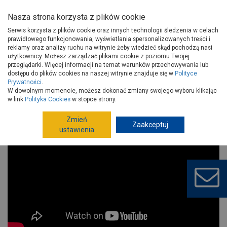
Nasza strona korzysta z plików cookie
Serwis korzysta z plików cookie oraz innych technologii śledzenia w celach
prawidłowego funkcjonowania, wyświetlania spersonalizowanych treści i
reklamy oraz analizy ruchu na witrynie żeby wiedzieć skąd pochodzą nasi
użytkownicy. Możesz zarządzać plikami cookie z poziomu Twojej
Strona główna
Porady
Wyposażenie
Łazienka
przeglądarki. Więcej informacji na temat warunków przechowywania lub
Baterie łazienkowe ALGEO BLACK - Czarny design od FERRO!
dostępu do plików cookies na naszej witrynie znajduje się w
Polityce
Prywatności
.
Baterie łazienkowe ALGEO BLACK -
W dowolnym momencie, możesz dokonać zmiany swojego wyboru klikając
Czarny design od FERRO!
w link
Polityka Cookies
w stopce strony.
Zmień
Zaakceptuj
ustawienia