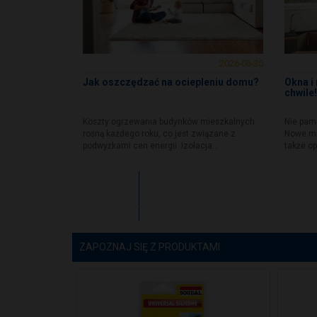
2026-06-30
Jak oszczędzać na ociepleniu domu?
Okna i
chwile!
Koszty ogrzewania budynków mieszkalnych
Nie pami
rosną każdego roku, co jest związane z
Nowe mie
podwyżkami cen energii. Izolacja...
także op
Zobacz
więcej
ZAPOZNAJ SIĘ Z PRODUKTAMI