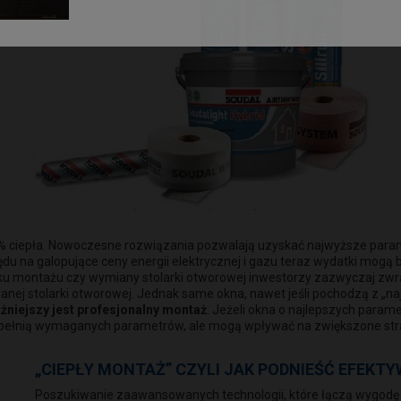
0% ciepła. Nowoczesne rozwiązania pozwalają uzyskać najwyższe parame
 na galopujące ceny energii elektrycznej i gazu teraz wydatki mogą by
padku montażu czy wymiany stolarki otworowej inwestorzy zazwyczaj zw
nej stolarki otworowej. Jednak same okna, nawet jeśli pochodzą z „na
żniejszy jest profesjonalny montaż
. Jeżeli okna o najlepszych para
 spełnią wymaganych parametrów, ale mogą wpływać na zwiększone str
„CIEPŁY MONTAŻ” CZYLI JAK PODNIEŚĆ EFEK
Poszukiwanie zaawansowanych technologii, które łączą wygodę 