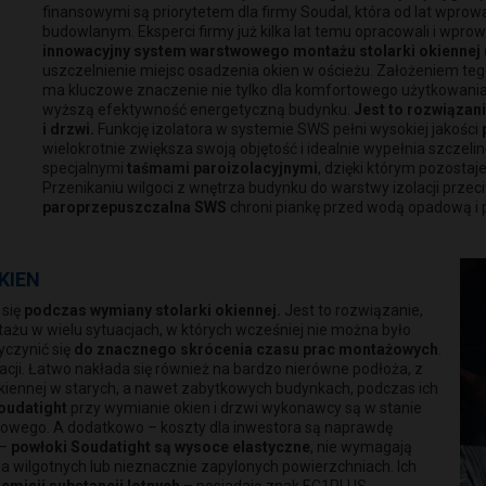
finansowymi są priorytetem dla firmy Soudal, która od lat wpro
budowlanym. Eksperci firmy już kilka lat temu opracowali i wprow
innowacyjny system warstwowego montażu stolarki okiennej (
uszczelnienie miejsc osadzenia okien w ościeżu. Założeniem te
ma kluczowe znaczenie nie tylko dla komfortowego użytkowania
wyższą efektywność energetyczną budynku.
Jest to rozwiązan
i drzwi.
Funkcję izolatora w systemie SWS pełni wysokiej jakości
wielokrotnie zwiększa swoją objętość i idealnie wypełnia szczel
specjalnymi
taśmami paroizolacyjnymi
, dzięki którym pozostaj
Przenikaniu wilgoci z wnętrza budynku do warstwy izolacji prze
paroprzepuszczalna SWS
chroni piankę przed wodą opadową i
KIEN
 się
podczas wymiany stolarki
okiennej.
Jest to rozwiązanie,
u w wielu sytuacjach, w których wcześniej nie można było
yczynić się
do znacznego skrócenia czasu prac montażowych
.
acji. Łatwo nakłada się również na bardzo nierówne podłoża, z
okiennej w starych, a nawet zabytkowych budynkach, podczas ich
oudatight
przy wymianie okien i drzwi wykonawcy są w stanie
owego. A dodatkowo – koszty dla inwestora są naprawdę
 –
powłoki Soudatight są wysoce elastyczne
, nie wymagają
 wilgotnych lub nieznacznie zapylonych powierzchniach. Ich