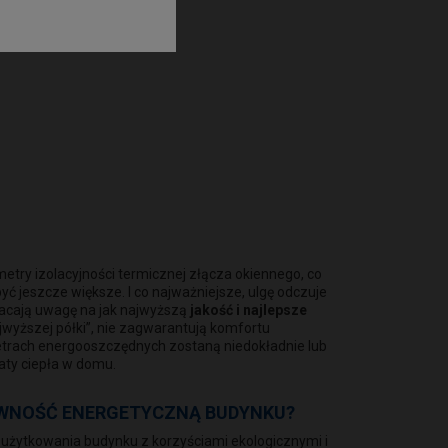
try izolacyjności termicznej złącza okiennego, co
ć jeszcze większe. I co najważniejsze, ulgę odczuje
racają uwagę na jak najwyższą
jakość i najlepsze
jwyższej półki”, nie zagwarantują komfortu
metrach energooszczędnych zostaną niedokładnie lub
aty ciepła w domu.
TYWNOŚĆ ENERGETYCZNĄ BUDYNKU?
użytkowania budynku z korzyściami ekologicznymi i