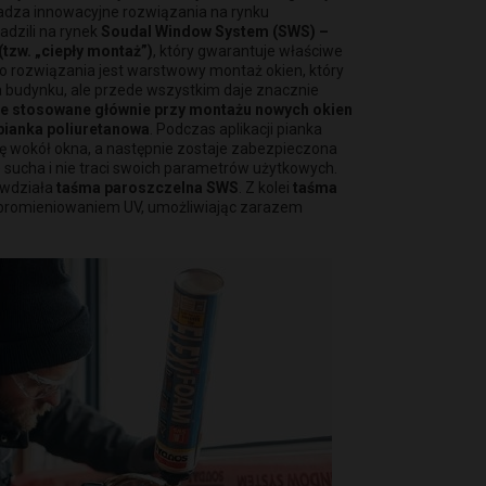
wadza innowacyjne rozwiązania na rynku
adzili na rynek
Soudal Window System (SWS) –
tzw. „ciepły montaż”)
, który gwarantuje właściwe
go rozwiązania jest warstwowy montaż okien, który
 budynku, ale przede wszystkim daje znacznie
ie stosowane głównie przy montażu nowych okien
pianka poliuretanowa
. Podczas aplikacji pianka
inę wokół okna, a następnie zostaje zabezpieczona
e sucha i nie traci swoich parametrów użytkowych.
ciwdziała
taśma paroszczelna SWS
. Z kolei
taśma
 promieniowaniem UV, umożliwiając zarazem