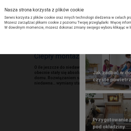
O Grupie PSB
Dostawcy
Jak dołąc
Nasza strona korzysta z plików cookie
Serwis korzysta z plików cookie oraz innych technologii śledzenia w celach p
Gdzi
Produkty
Możesz zarządzać plikami cookie z poziomu Twojej przeglądarki. Więcej infor
W dowolnym momencie, możesz dokonać zmiany swojego wyboru klikając w l
Strona główna
Porady
B
Ciepły montaż okien – sposób 
O ile jeszcze do niedawna energooszczędne materi
Jak zadbać w d
obecnie stały się absolutnym „must have”. Rosną
domu. Rozwiązaniem są innowacyjne technologie, 
czyste powietr
niedawna… wymiany starych.
Przygotowanie 
pod okładziny