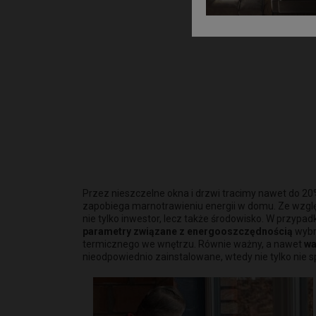
Przez nieszczelne okna i drzwi tracimy nawet do 2
zapobiega marnotrawieniu energii w domu. Ze względu
nie tylko inwestor, lecz także środowisko. W przy
parametry związane z energooszczędnością
wybra
termicznego we wnętrzu. Równie ważny, a nawet
wa
nieodpowiednio zainstalowane, wtedy nie tylko nie