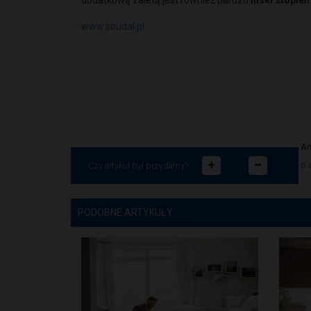
dodatkową zaletą jest również bardzo
niski stopień
www.soudal.pl
Ar
o.
Czy artykuł był przydatny?
PODOBNE ARTYKUŁY