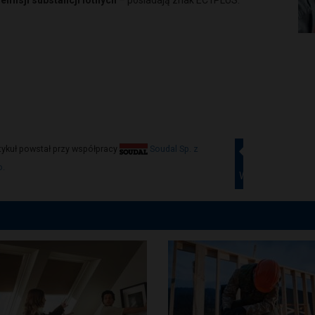
 emisji substancji lotnych
– posiadają znak EC1PLUS.
tykuł powstał przy współpracy
Soudal Sp. z
o.
Wstecz