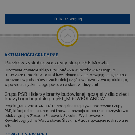
Zobacz więcej
AKTUALNOŚCI GRUPY PSB
Paczków zyskał nowoczesny sklep PSB Mrówka
Uroczyste otwarcie sklepu PSB Mrówka w Paczkowie nastąpiło
01.08.2026 r. Paczków to urokliwe i dynamicznie rozwijające się miasto
położone w południowo-zachodniej części województwa opolskiego,
w powiecie nyskim. Jego położenie stanowi duży atut...
Grupa PSB i liderzy branży budowlanej łączą siły dla dzieci.
Ruszył ogólnopolski projekt „MRÓWKOLANDIA”
Projekt „MRÓWKOLANDIA” to specjalna inicjatywa społeczna Grupy
PSB, której celem jest remont i nowa aranżacja przestrzeni rozrywkowo-
edukacyjnej w Zespole Placówek Szkolno-Wychowawczo-
Rewalidacyjnych w Wodzisławiu Śląskim. Przedsięwzięcie realizowane
we...
DOWIEDZ SIĘ WIĘCEJ