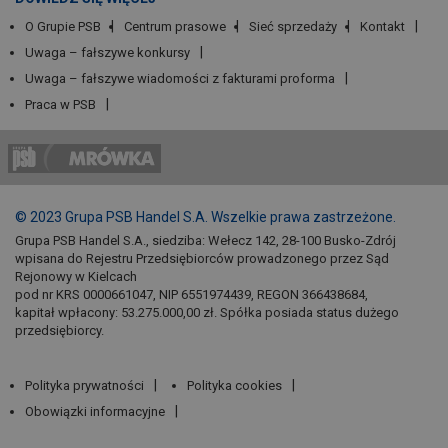
O Grupie PSB
Centrum prasowe
Sieć sprzedaży
Kontakt
Uwaga – fałszywe konkursy
Uwaga – fałszywe wiadomości z fakturami proforma
Praca w PSB
© 2023 Grupa PSB Handel S.A. Wszelkie prawa zastrzeżone.
Grupa PSB Handel S.A., siedziba: Wełecz 142, 28-100 Busko-Zdrój
wpisana do Rejestru Przedsiębiorców prowadzonego przez Sąd
Rejonowy w Kielcach
pod nr KRS 0000661047, NIP 6551974439, REGON 366438684,
kapitał wpłacony: 53.275.000,00 zł. Spółka posiada status dużego
przedsiębiorcy.
Polityka prywatności
Polityka cookies
Obowiązki informacyjne