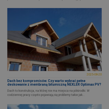
2025-08-20
Dach bez kompromisów. Czy warto wybrać pełne
deskowanie z membraną bitumiczną NEXLER Optimax PV?
Dach to konstrukcja, na której nie ma miejsca na półśrodki. W
codziennej pracy często pojawiają się problemy takie jak...