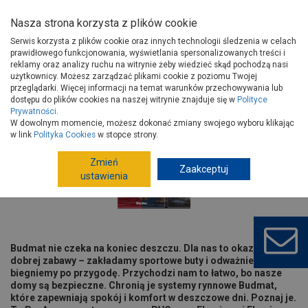
Nasza strona korzysta z plików cookie
Serwis korzysta z plików cookie oraz innych technologii śledzenia w celach
prawidłowego funkcjonowania, wyświetlania spersonalizowanych treści i
reklamy oraz analizy ruchu na witrynie żeby wiedzieć skąd pochodzą nasi
użytkownicy. Możesz zarządzać plikami cookie z poziomu Twojej
Strona główna
Porady
Budowa i remont
przeglądarki. Więcej informacji na temat warunków przechowywania lub
Dachy, rynny i poddasza
Deszcz? Niech pada!
dostępu do plików cookies na naszej witrynie znajduje się w
Polityce
Prywatności
.
Deszcz? Niech pada!
W dowolnym momencie, możesz dokonać zmiany swojego wyboru klikając
w link
Polityka Cookies
w stopce strony.
Zmień
Zaakceptuj
ustawienia
Budmat nie czeka na koniec deszczu. Dla nas to okazja do
dobrej zabawy – zakładamy sportowe buty i odważnie
biegniemy po przygodę. Przychodzi nam to łatwo, bo nasze
domy są bezpieczne. Chronią je systemy rynnowe Budmat,
które zapewniają spokój i komfort w deszczowe dni. Poznaj je.