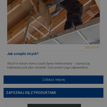
2025-07-31
Jak ocieplić strych?
Strych w starym domu często bywa niedoceniany – zazwyczaj
traktowany jest jako schowek. Tymczasem jego odpowiednia...
Zobacz więcej
ZAPOZNAJ SIĘ Z PRODUKTAMI