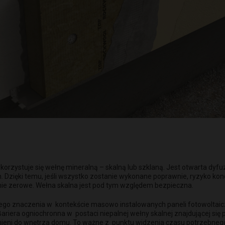
ykorzystuje się wełnę mineralną – skalną lub szklaną. Jest otwarta dy
 Dzięki temu, jeśli wszystko zostanie wykonane poprawnie, ryzyko kond
cznie zerowe. Wełna skalna jest pod tym względem bezpieczna.
go znaczenia w kontekście masowo instalowanych paneli fotowoltaiczn
Bariera ogniochronna w postaci niepalnej wełny skalnej znajdującej s
ieni do wnętrza domu. To ważne z punktu widzenia czasu potrzebnego n