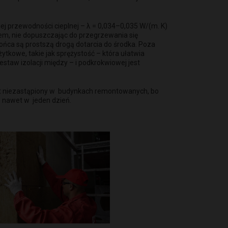
ej przewodności cieplnej – λ = 0,034–0,035 W/(m. K)
tem, nie dopuszczając do przegrzewania się
ońca są prostszą drogą dotarcia do środka. Poza
tkowe, takie jak sprężystość – która ułatwia
staw izolacji między – i podkrokwiowej jest
est niezastąpiony w budynkach remontowanych, bo
 nawet w jeden dzień.