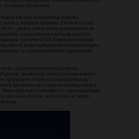
, tym dłużej zachowuje swoje deklarowane parametry i
 To izolacja na pokolenia.
zegród zależnie od konstrukcji budynku.
y z wełny z welonem szklanym. Z kolei w domach
w 60 cm – płyty z wełny skalnej przeznaczone do
żystości, izolacja dobrze trzyma się na swoim
eplenia w systemie ETICS, ważna jest twardość
ocnej ochrony przed uszkodzeniami mechanicznymi.
elastyczna, co umożliwia dokładne dopasowanie
y coraz częściej montowane są na dachu
est groźna i gwałtowna, ryzyko pożarowe nabiera
e ograniczenie możliwości przenoszenia się
zny, jaki tworzy sią między konstrukcją ściany a
. Wełna skalna jest materiałem o najwyższej klasie
 na opuszczenie domu w razie pożaru, w dużym
eniowego.