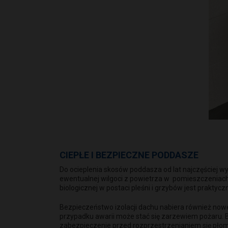
CIEPŁE I BEZPIECZNE PODDASZE
Do ocieplenia skosów poddasza od lat najczęściej w
ewentualnej wilgoci z powietrza w pomieszczeniach.
biologicznej w postaci pleśni i grzybów jest prakty
Bezpieczeństwo izolacji dachu nabiera również nowe
przypadku awarii może stać się zarzewiem pożaru. 
zabezpieczenie przed rozprzestrzenianiem się płom