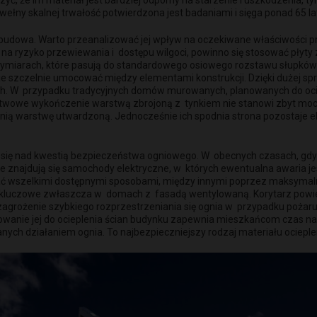
aczyć, że im materiał jest bardziej odporny na starzenie i uszkodzenia
wełny skalnej trwałość potwierdzona jest badaniami i sięga ponad 65 lat.
 budowa. Warto przeanalizować jej wpływ na oczekiwane właściwości pr
na ryzyko przewiewania i dostępu wilgoci, powinno się stosować płyt
h wymiarach, które pasują do standardowego osiowego rozstawu słupkó
e szczelnie umocować między elementami konstrukcji. Dzięki dużej sprę
ych. W przypadku tradycyjnych domów murowanych, planowanych do oci
arstwowe wykończenie warstwą zbrojoną z tynkiem nie stanowi zbyt m
nią warstwę utwardzoną. Jednocześnie ich spodnia strona pozostaje 
ić się nad kwestią bezpieczeństwa ogniowego. W obecnych czasach, gd
e znajdują się samochody elektryczne, w których ewentualna awaria j
wać wszelkimi dostępnymi sposobami, między innymi poprzez maksymaln
o kluczowe zwłaszcza w domach z fasadą wentylowaną. Korytarz powietr
 zagrożenie szybkiego rozprzestrzeniania się ognia w przypadku pożaru
stosowanie jej do ocieplenia ścian budynku zapewnia mieszkańcom czas
anych działaniem ognia. To najbezpieczniejszy rodzaj materiału ociepl