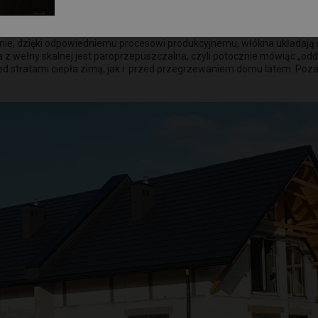
 głównym składnikiem są włókna pochodzące z przetopionej skały. Jako 
śnie, dzięki odpowiedniemu procesowi produkcyjnemu, włókna układają s
a z wełny skalnej jest paroprzepuszczalna, czyli potocznie mówiąc „o
ed stratami ciepła zimą, jak i przed przegrzewaniem domu latem. Poza 