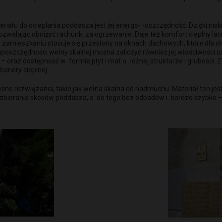
łu do ocieplania poddasza jest jej energo- -oszczędność. Dzięki niski
ozwalając obniżyć rachunki za ogrzewanie. Daje też komfort cieplny la
zamieszkaniu stosuje się przesłony na oknach dachowych, które dla sł
oszczędności wełny skalnej można zaliczyć również jej właściwości uży
oraz dostępność w formie płyt i mat o różnej strukturze i grubości. Ze
ariery cieplnej.
ne rozwiązania, takie jak wełna skalna do nadmuchu. Materiał ten j
ozbierania skosów poddasza, a do tego bez odpadów i bardzo szybko –