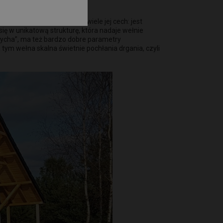
jej pochodna, zachowuje wiele jej cech: jest
ię w unikatową strukturę, która nadaje wełnie
ddycha”, ma też bardzo dobre parametry
tym wełna skalna świetnie pochłania drgania, czyli