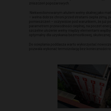
zniszczeń popożarowych.
Niekwestionowanym atutem wełny skalnej jako materia
– wełna dobrze chroni przed stratami ciepła zimą, p
pomieszczeń – oczywiście pod warunkiem, że już po 
parametrem przewodności cieplnej, na poczet energo
szczelne ułożenie wełny między elementami więźby – 
optymalny dla uzyskania bezmostkowej, skutecznej b
Do ocieplania poddasza warto wykorzystać nowoczes
pozwala wykonać termoizolację bez konieczności r