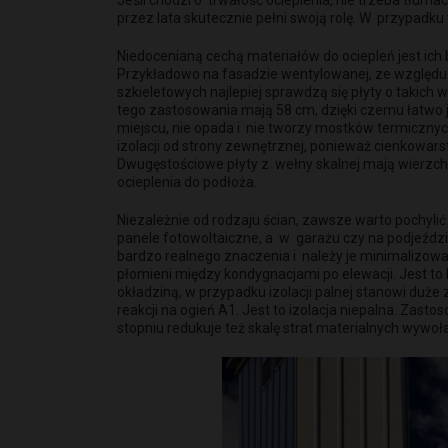
Jeśli chodzi o trwałość ocieplenia, nie trzeba tłum
przez lata skutecznie pełni swoją rolę. W przypadku 
Niedocenianą cechą materiałów do ociepleń jest ich
Przykładowo na fasadzie wentylowanej, ze względu 
szkieletowych najlepiej sprawdzą się płyty o takic
tego zastosowania mają 58 cm, dzięki czemu łatwo j
miejscu, nie opada i nie tworzy mostków termiczn
izolacji od strony zewnętrznej, ponieważ cienkow
Dwugęstościowe płyty z wełny skalnej mają wierzch
ocieplenia do podłoża.
Niezależnie od rodzaju ścian, zawsze warto pochyl
panele fotowoltaiczne, a w garażu czy na podjeździ
bardzo realnego znaczenia i należy je minimalizo
płomieni między kondygnacjami po elewacji. Jest t
okładziną, w przypadku izolacji palnej stanowi duże
reakcji na ogień A1. Jest to izolacja niepalna. Za
stopniu redukuje też skalę strat materialnych wywoł