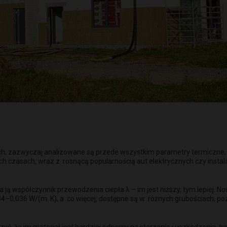
ch, zazwyczaj analizowane są przede wszystkim parametry termiczne, je
tnich czasach, wraz z rosnącą popularnością aut elektrycznych czy instal
a ją współczynnik przewodzenia ciepła λ – im jest niższy, tym lepiej.
34–0,036 W/(m. K), a co więcej, dostępne są w różnych grubościach, p