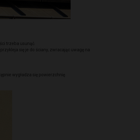
ści trzeba usunąć.
rzykleja się je do ściany, zwracając uwagę na
stępnie wygładza się powierzchnię.