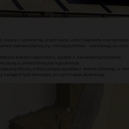
ć, osuszyć i upewnić się, że jest nośna. Luźne fragmenty oraz nierówno
j nanieść zaprawę klejową (np. metodą punktowo- -obwodową), po czym p
datkowo kołkami rozporowymi, zgodnie z zaleceniami producenta.
zpiecza się, a powierzchnię płyt wypoziomuje.
 zaprawę klejową, w którą zatapia się siatkę z włókna szklanego, a na
, następnie tynk elewacyjny, po czym maluje się elewację.