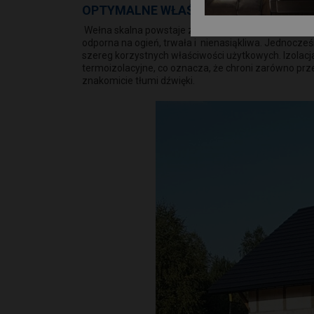
OPTYMALNE WŁAŚCIWOŚCI
Wełna skalna powstaje z naturalnych surowców – jej
odporna na ogień, trwała i nienasiąkliwa. Jednocze
szereg korzystnych właściwości użytkowych. Izolacj
termoizolacyjne, co oznacza, że chroni zarówno prz
znakomicie tłumi dźwięki.