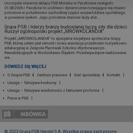
Uroczyste otwarcie sklepu PSB Mrówka w Paczkowie nastąpiło
01.08.2026 r. Paczków to urokliwe i dynamicznie rozwijające się miasto
położone w południowo-zachodniej części województwa opolskiego,
w powiecie nyskim. Jego położenie stanowi duży atut...
Grupa PSB i liderzy branży budowlanej łączą siły dla dzieci.
Ruszył ogólnopolski projekt „MRÓWKOLANDIA”
Projekt „MRÓWKOLANDIA” to specjalna inicjatywa społeczna Grupy
PSB, której celem jest remont i nowa aranżacja przestrzeni rozrywkowo-
edukacyjnej w Zespole Placówek Szkolno-Wychowawczo-
Rewalidacyjnych w Wodzisławiu Śląskim. Przedsięwzięcie realizowane
we...
DOWIEDZ SIĘ WIĘCEJ
O Grupie PSB
Centrum prasowe
Sieć sprzedaży
Kontakt
Uwaga – fałszywe konkursy
Uwaga – fałszywe wiadomości z fakturami proforma
Praca w PSB
© 2023 Grupa PSB Handel S.A. Wszelkie prawa zastrzeżone.