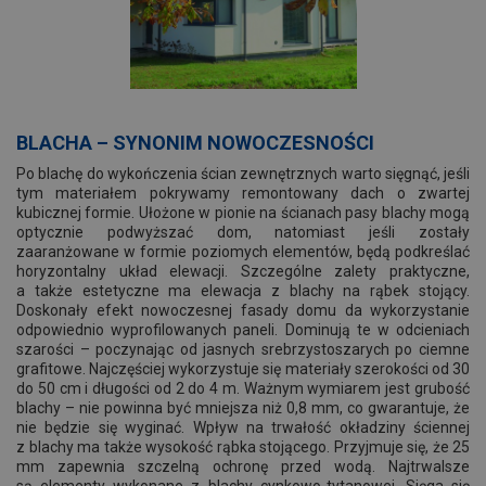
BLACHA – SYNONIM NOWOCZESNOŚCI
Po blachę do wykończenia ścian zewnętrznych warto sięgnąć, jeśli
tym materiałem pokrywamy remontowany dach o zwartej
kubicznej formie. Ułożone w pionie na ścianach pasy blachy mogą
optycznie podwyższać dom, natomiast jeśli zostały
zaaranżowane w formie poziomych elementów, będą podkreślać
horyzontalny układ elewacji. Szczególne zalety praktyczne,
a także estetyczne ma elewacja z blachy na rąbek stojący.
Doskonały efekt nowoczesnej fasady domu da wykorzystanie
odpowiednio wyprofilowanych paneli. Dominują te w odcieniach
szarości – poczynając od jasnych srebrzystoszarych po ciemne
grafitowe. Najczęściej wykorzystuje się materiały szerokości od 30
do 50 cm i długości od 2 do 4 m. Ważnym wymiarem jest grubość
blachy – nie powinna być mniejsza niż 0,8 mm, co gwarantuje, że
nie będzie się wyginać. Wpływ na trwałość okładziny ściennej
z blachy ma także wysokość rąbka stojącego. Przyjmuje się, że 25
mm zapewnia szczelną ochronę przed wodą. Najtrwalsze
są elementy wykonane z blachy cynkowo-tytanowej. Sięga się