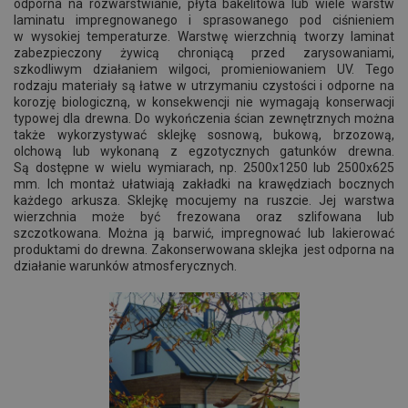
odporna na rozwarstwianie, płyta bakelitowa lub wiele warstw
laminatu impregnowanego i sprasowanego pod ciśnieniem
w wysokiej temperaturze. Warstwę wierzchnią tworzy laminat
zabezpieczony żywicą chroniącą przed zarysowaniami,
szkodliwym działaniem wilgoci, promieniowaniem UV. Tego
rodzaju materiały są łatwe w utrzymaniu czystości i odporne na
korozję biologiczną, w konsekwencji nie wymagają konserwacji
typowej dla drewna. Do wykończenia ścian zewnętrznych można
także wykorzystywać sklejkę sosnową, bukową, brzozową,
olchową lub wykonaną z egzotycznych gatunków drewna.
Są dostępne w wielu wymiarach, np. 2500x1250 lub 2500x625
mm. Ich montaż ułatwiają zakładki na krawędziach bocznych
każdego arkusza. Sklejkę mocujemy na ruszcie. Jej warstwa
wierzchnia może być frezowana oraz szlifowana lub
szczotkowana. Można ją barwić, impregnować lub lakierować
produktami do drewna. Zakonserwowana sklejka jest odporna na
działanie warunków atmosferycznych.