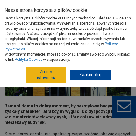
Nasza strona korzysta z plików cookie
Serwis korzysta z plików cookie oraz innych technologii śledzenia w celach
prawidłowego funkcjonowania, wyświetlania spersonalizowanych treści i
reklamy oraz analizy ruchu na witrynie żeby wiedzieć skąd pochodzą nasi
użytkownicy. Możesz zarządzać plikami cookie z poziomu Twojej
Strona główna
Porady
Budowa i remont
Elewacje
przeglądarki. Więcej informacji na temat warunków przechowywania lub
Elewacja w kompozycji
dostępu do plików cookies na naszej witrynie znajduje się w
Polityce
Prywatności
.
Elewacja w kompozycji
W dowolnym momencie, możesz dokonać zmiany swojego wyboru klikając
w link
Polityka Cookies
w stopce strony.
Zmień
Zaakceptuj
ustawienia
Remont domu to dobry moment, by bezstylowe budynki
zyskały charakter i atrakcyjny wygląd. Do dyspozycji mamy
wiele materiałów elewacyjnych, które całkowicie odmienią
nieciekawy budynek.
Stare domy często nie spełniają współcześnie obowiązujących