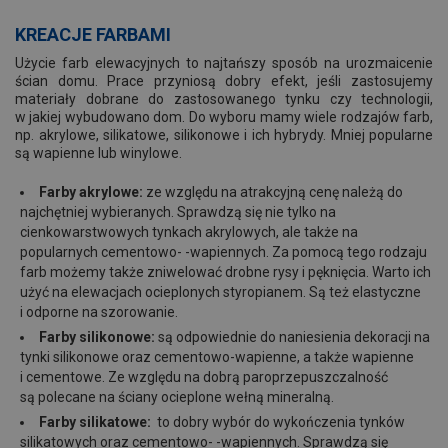
KREACJE FARBAMI
Użycie farb elewacyjnych to najtańszy sposób na urozmaicenie
ścian domu. Prace przyniosą dobry efekt, jeśli zastosujemy
materiały dobrane do zastosowanego tynku czy technologii,
w jakiej wybudowano dom. Do wyboru mamy wiele rodzajów farb,
np. akrylowe, silikatowe, silikonowe i ich hybrydy. Mniej popularne
są wapienne lub winylowe.
Farby akrylowe:
ze względu na atrakcyjną cenę należą do
najchętniej wybieranych. Sprawdzą się nie tylko na
cienkowarstwowych tynkach akrylowych, ale także na
popularnych cementowo- -wapiennych. Za pomocą tego rodzaju
farb możemy także zniwelować drobne rysy i pęknięcia. Warto ich
użyć na elewacjach ocieplonych styropianem. Są też elastyczne
i odporne na szorowanie.
Farby silikonowe:
są odpowiednie do naniesienia dekoracji na
tynki silikonowe oraz cementowo-wapienne, a także wapienne
i cementowe. Ze względu na dobrą paroprzepuszczalność
są polecane na ściany ocieplone wełną mineralną.
Farby silikatowe:
to dobry wybór do wykończenia tynków
silikatowych oraz cementowo- -wapiennych. Sprawdzą się