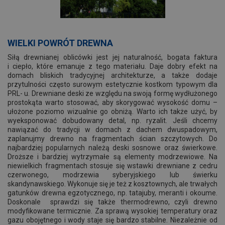
WIELKI POWRÓT DREWNA
Siłą drewnianej oblicówki jest jej naturalność, bogata faktura
i ciepło, które emanuje z tego materiału. Daje dobry efekt na
domach bliskich tradycyjnej architekturze, a także dodaje
przytulności często surowym estetycznie kostkom typowym dla
PRL- u. Drewniane deski ze względu na swoją formę wydłużonego
prostokąta warto stosować, aby skorygować wysokość domu –
ułożone poziomo wizualnie go obniżą. Warto ich także użyć, by
wyeksponować dobudowany detal, np. ryzalit. Jeśli chcemy
nawiązać do tradycji w domach z dachem dwuspadowym,
zaplanujmy drewno na fragmentach ścian szczytowych. Do
najbardziej popularnych należą deski sosnowe oraz świerkowe.
Droższe i bardziej wytrzymałe są elementy modrzewiowe. Na
niewielkich fragmentach stosuje się wstawki drewniane z cedru
czerwonego, modrzewia syberyjskiego lub świerku
skandynawskiego. Wykonuje się je też z kosztownych, ale trwałych
gatunków drewna egzotycznego, np. tatajuby, meranti i okoume.
Doskonale sprawdzi się także thermodrewno, czyli drewno
modyfikowane termicznie. Za sprawą wysokiej temperatury oraz
gazu obojętnego i wody staje się bardzo stabilne. Niezależnie od