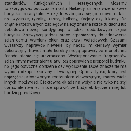
standardów funkcjonalnych i estetycznych. Możemy
to skorygować podczas remontu. Niekiedy zmiany wizerunkowe
budynku są radykalne – często wzbogaca się go o nowe detale,
np. wykusze, ryzality, tarasy, balkony, facjaty czy lukarny. Do
chętnie stosowanych zabiegów należy zmiana kształtu dachu lub
dobudowa nowej kondygnacji, a także dodatkowych części
budynku. Zazwyczaj jednak prace ograniczamy do odnowienia
ścian domu, wymiany okien oraz drzwi wejściowych. Czasami
wystarczy naprawdę niewiele, by nadać im ciekawy wymiar
dekoracyjny. Nawet małe korekty mogą sprawić, że monotonna
fasada stanie się urozmaicona. Wyeksponowanie fragmentów
ścian innym materiałem ułatwi też poprawienie proporcji budynku,
np. jego optyczne obniżenie czy wydłużenie. Duże znaczenie ma
wybór rodzaju okładziny elewacyjnej. Oprócz tynku, który jest
najczęściej stosowanym materiałem elewacyjnym, mamy wiele
innych możliwości. Efektowna okładzina wpłynie nie tylko na styl
domu, ale również może sprawić, że budynek będzie mniej lub
bardziej prestiżowy.