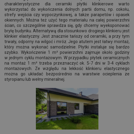
charakterystyczne dla ceramiki płytki klinkierowe warto
wykorzystać do wykończenia dolnych partii domu, np. cokołu,
strefy wejścia czy wypoczynkowej, a także parapetów i opasek
okiennych. Można też użyć tego materiału na całej powierzchni
ścian, co szczególnie sprawdza się, gdy chcemy wyeksponować
bryłę budynku. Alternatywą dla stosunkowo drogiego klinkieru jest
klinkier elastyczny. Jest znacznie tańszy od ceramiki, a przy tym
trwały, odporny na wilgoć i mróz. Jego atutem jest łatwy montaż,
który można wykonać samodzielnie. Płytki instaluje się bardzo
szybko. Wykończenie 1 m² powierzchni zajmuje około godziny
w jednym cyklu montażowym. W przypadku płytek ceramicznych
na montaż 1 m² trzeba przeznaczyć ok. 5-7 dni w 3-4 cyklach
montażowych. Ze względu na lekkość klinkieru elastycznego
można go układać bezpośrednio na warstwie ocieplenia ze
styropianu lub wełny mineralnej.