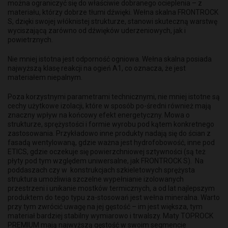
można ograniczyć się do właściwie dobranego ocieplenia – z
materiału, którzy dobrze tłumi dźwięki. Wełna skalna FRONTROCK
S, dzięki swojej włóknistej strukturze, stanowi skuteczną warstwę
wyciszającą zarówno od dźwięków uderzeniowych, jak i
powietrznych.
Nie mniej istotna jest odporność ogniowa. Wełna skalna posiada
najwyższą klasę reakcji na ogień A1, co oznacza, że jest
materiałem niepalnym.
Poza korzystnymi parametrami technicznymi, nie mniej istotne są
cechy użytkowe izolacji, które w sposób po-średni również mają
znaczny wpływ na końcowy efekt energetyczny. Mowa o
strukturze, sprężystości i formie wyrobu pod kątem konkretnego
zastosowania. Przykładowo inne produkty nadają się do ścian z
fasadą wentylowaną, gdzie ważna jest hydrofobowość, inne pod
ETICS, gdzie oczekuje się powierzchniowej sztywności (są też
płyty pod tym względem uniwersalne, jak FRONTROCK S). Na
poddaszach czy w konstrukcjach szkieletowych sprężysta
struktura umożliwia szczelne wypełnianie izolowanych
przestrzeni i unikanie mostków termicznych, a od lat najlepszym
produktem do tego typu za-stosowań jest wełna mineralna. Warto
przy tym zwrócić uwagę na jej gęstość – im jest większa, tym
materiał bardziej stabilny wymiarowo i trwalszy. Maty TOPROCK
PREMIUM mają najwyższą gęstość w swoim segmencie