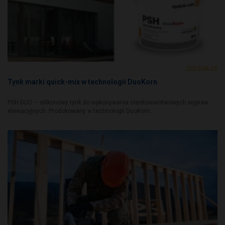
2025-06-26
Tynk marki quick-mix w technologii DuoKorn
PSH DUO – silikonowy tynk do wykonywania cienkowarstwowych wypraw
elewacyjnych. Produkowany w technologii DuoKorn...