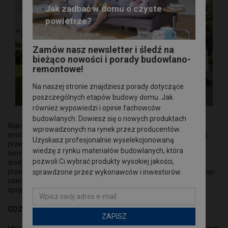
Jak zadbać w domu o czyste
powietrze?
Zamów nasz newsletter i śledź na
bieżąco nowości i porady budowlano-
remontowe!
Na naszej stronie znajdziesz porady dotyczące
poszczególnych etapów budowy domu. Jak
również wypowiedzi i opinie fachowców
budowlanych. Dowiesz się o nowych produktach
Warunki Techniczne 2025 kładą duży nacisk na oszczędność
wprowadzonych na rynek przez producentów.
energii i obniżenie śladu węglowego w budownictwie. Zarówno
Uzyskasz profesjonalnie wyselekcjonowaną
przed nowymi budynkami, jak i przed nabierającą tempa falą
wiedzę z rynku materiałów budowlanych, która
termomodernizacji, stoją jednak nie tylko wyzwania
pozwoli Ci wybrać produkty wysokiej jakości,
środowiskowe, ale też te związane z akustyką czy ochroną
przeciwpożarową. Dobór materiałów termoizolacyjnych ma więc
sprawdzone przez wykonawców i inwestorów.
szersze znaczenie niż tylko rachunki za ogrzewanie i warto
spojrzeć na dostępne rozwiązania z różnych stron.
GDZIE POTRZEBNA JEST IZOLACJA?
ZAPISZ