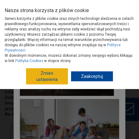
Nasza strona korzysta z plików cookie
Serwis korzysta z plików cookie oraz innych technologii śledzenia w celach
prawidłowego funkcjonowania, wyświetlania spersonalizowanych treści i
reklamy oraz analizy ruchu na witrynie żeby wiedzieć skąd pochodzą nasi
użytkownicy. Możesz zarządzać plikami cookie z poziomu Twojej
Strona główna
Porady
Budowa i remont
Elewacje
przeglądarki. Więcej informacji na temat warunków przechowywania lub
IZOLACJE DLA BUDOWNICTWA I TERMOMODERNIZACJI.
dostępu do plików cookies na naszej witrynie znajduje się w
Polityce
Efektywność energetyczna
Prywatności
.
W dowolnym momencie, możesz dokonać zmiany swojego wyboru klikając
IZOLACJE DLA BUDOWNICTWA I
w link
Polityka Cookies
w stopce strony.
TERMOMODERNIZACJI. Efektywność
energetyczna zaczyna się od izolacji
Zmień
Przygotowanie podłóg pod
Zaakceptuj
ustawienia
okładziny
Nie ma mowy o efektywnym grzaniu budynku bez jego
ocieplenia, gdyż to ono jest podstawą redukcji strat ciepła.
Dobra termoizolacja to jednak nie tylko lambda. Jest wiele
innych cech, które wspomagają efektywność energetyczną, a
przy tym poprawiają komfort i bezpieczeństwo użytkowników.
Na co warto postawić?