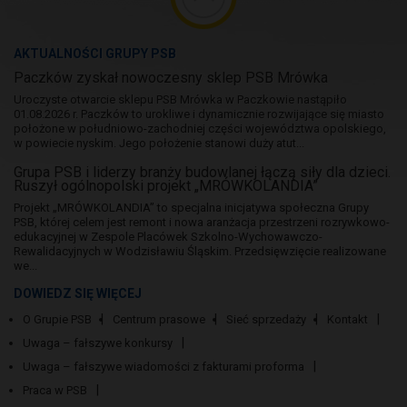
AKTUALNOŚCI GRUPY PSB
Paczków zyskał nowoczesny sklep PSB Mrówka
Uroczyste otwarcie sklepu PSB Mrówka w Paczkowie nastąpiło
01.08.2026 r. Paczków to urokliwe i dynamicznie rozwijające się miasto
położone w południowo-zachodniej części województwa opolskiego,
w powiecie nyskim. Jego położenie stanowi duży atut...
Grupa PSB i liderzy branży budowlanej łączą siły dla dzieci.
Ruszył ogólnopolski projekt „MRÓWKOLANDIA”
Projekt „MRÓWKOLANDIA” to specjalna inicjatywa społeczna Grupy
PSB, której celem jest remont i nowa aranżacja przestrzeni rozrywkowo-
edukacyjnej w Zespole Placówek Szkolno-Wychowawczo-
Rewalidacyjnych w Wodzisławiu Śląskim. Przedsięwzięcie realizowane
we...
DOWIEDZ SIĘ WIĘCEJ
O Grupie PSB
Centrum prasowe
Sieć sprzedaży
Kontakt
Uwaga – fałszywe konkursy
Uwaga – fałszywe wiadomości z fakturami proforma
Praca w PSB