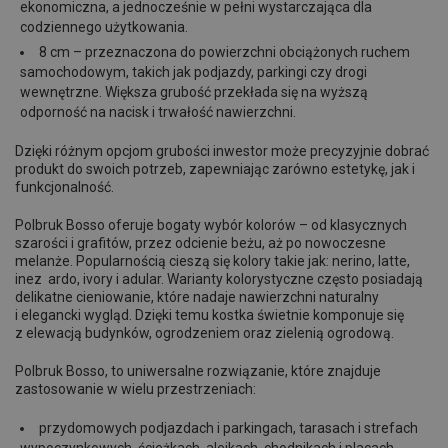
ekonomiczna, a jednocześnie w pełni wystarczająca dla
codziennego użytkowania.
8 cm – przeznaczona do powierzchni obciążonych ruchem
samochodowym, takich jak podjazdy, parkingi czy drogi
wewnętrzne. Większa grubość przekłada się na wyższą
odporność na nacisk i trwałość nawierzchni.
Dzięki różnym opcjom grubości inwestor może precyzyjnie dobrać
produkt do swoich potrzeb, zapewniając zarówno estetykę, jak i
funkcjonalność.
Polbruk Bosso oferuje bogaty wybór kolorów – od klasycznych
szarości i grafitów, przez odcienie beżu, aż po nowoczesne
melanże. Popularnością cieszą się kolory takie jak: nerino, latte,
inez ardo, ivory i adular. Warianty kolorystyczne często posiadają
delikatne cieniowanie, które nadaje nawierzchni naturalny
i elegancki wygląd. Dzięki temu kostka świetnie komponuje się
z elewacją budynków, ogrodzeniem oraz zielenią ogrodową.
Polbruk Bosso, to uniwersalne rozwiązanie, które znajduje
zastosowanie w wielu przestrzeniach:
przydomowych podjazdach i parkingach, tarasach i strefach
wypoczynkowych, ścieżkach, alejkach, chodnikach i placach.