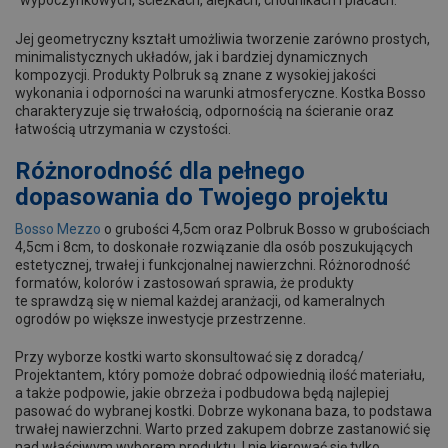
Jej geometryczny kształt umożliwia tworzenie zarówno prostych,
minimalistycznych układów, jak i bardziej dynamicznych
kompozycji. Produkty Polbruk są znane z wysokiej jakości
wykonania i odporności na warunki atmosferyczne. Kostka Bosso
charakteryzuje się trwałością, odpornością na ścieranie oraz
łatwością utrzymania w czystości.
Różnorodność dla pełnego
dopasowania do Twojego projektu
Bosso Mezzo
o grubości 4,5cm oraz Polbruk Bosso w grubościach
4,5cm i 8cm, to doskonałe rozwiązanie dla osób poszukujących
estetycznej, trwałej i funkcjonalnej nawierzchni. Różnorodność
formatów, kolorów i zastosowań sprawia, że produkty
te sprawdzą się w niemal każdej aranżacji, od kameralnych
ogrodów po większe inwestycje przestrzenne.
Przy wyborze kostki warto skonsultować się z doradcą/
Projektantem, który pomoże dobrać odpowiednią ilość materiału,
a także podpowie, jakie obrzeża i podbudowa będą najlepiej
pasować do wybranej kostki. Dobrze wykonana baza, to podstawa
trwałej nawierzchni. Warto przed zakupem dobrze zastanowić się
nad właściwym wyborem produktu. I nie kierować się tylko