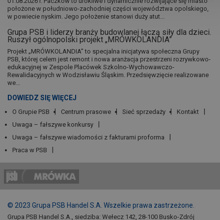
01.08.2026 r. Paczków to urokliwe i dynamicznie rozwijające się miasto
położone w południowo-zachodniej części województwa opolskiego,
w powiecie nyskim. Jego położenie stanowi duży atut...
Grupa PSB i liderzy branży budowlanej łączą siły dla dzieci.
Ruszył ogólnopolski projekt „MRÓWKOLANDIA”
Projekt „MRÓWKOLANDIA” to specjalna inicjatywa społeczna Grupy
PSB, której celem jest remont i nowa aranżacja przestrzeni rozrywkowo-
edukacyjnej w Zespole Placówek Szkolno-Wychowawczo-
Rewalidacyjnych w Wodzisławiu Śląskim. Przedsięwzięcie realizowane
we...
DOWIEDZ SIĘ WIĘCEJ
O Grupie PSB
Centrum prasowe
Sieć sprzedaży
Kontakt
Uwaga – fałszywe konkursy
Uwaga – fałszywe wiadomości z fakturami proforma
Praca w PSB
© 2023 Grupa PSB Handel S.A. Wszelkie prawa zastrzeżone.
Grupa PSB Handel S.A., siedziba: Wełecz 142, 28-100 Busko-Zdrój