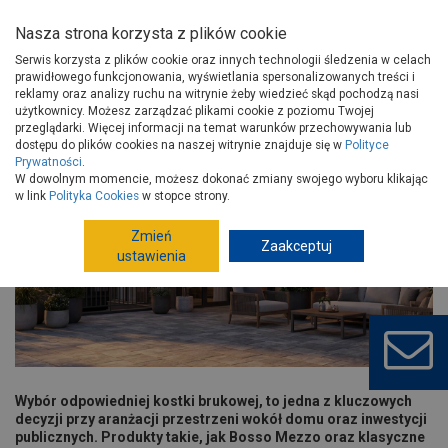
Nasza strona korzysta z plików cookie
Serwis korzysta z plików cookie oraz innych technologii śledzenia w celach
prawidłowego funkcjonowania, wyświetlania spersonalizowanych treści i
reklamy oraz analizy ruchu na witrynie żeby wiedzieć skąd pochodzą nasi
użytkownicy. Możesz zarządzać plikami cookie z poziomu Twojej
Strona główna
Porady
Wokół domu
Nawierzchnie
przeglądarki. Więcej informacji na temat warunków przechowywania lub
Jak dobrać kostkę Bosso Polbruk 4,5 cm i 8 cm, Bosso Mezzo 4,5cm –
dostępu do plików cookies na naszej witrynie znajduje się w
Polityce
Prywatności
.
Jak dobrać kostkę Bosso Polbruk 4,5
W dowolnym momencie, możesz dokonać zmiany swojego wyboru klikając
cm i 8 cm, Bosso Mezzo 4,5cm –
w link
Polityka Cookies
w stopce strony.
praktyczny poradnik
Zmień
Zaakceptuj
ustawienia
Wybór odpowiedniej kostki brukowej, to jedna z kluczowych
decyzji przy aranżacji przestrzeni wokół domu oraz inwestycji
publicznych. Produkty takie, jak Bosso Mezzo oraz klasyczne