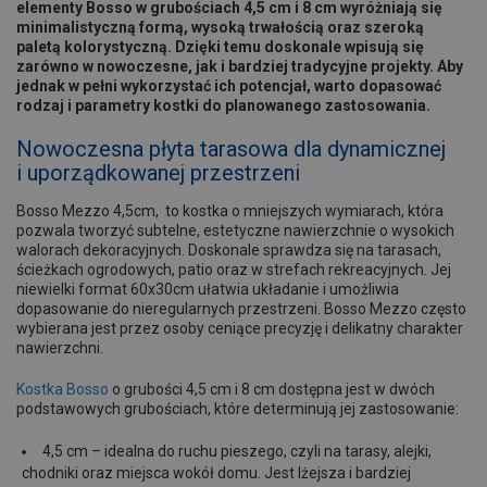
elementy Bosso w grubościach 4,5 cm i 8 cm wyróżniają się
minimalistyczną formą, wysoką trwałością oraz szeroką
paletą kolorystyczną. Dzięki temu doskonale wpisują się
zarówno w nowoczesne, jak i bardziej tradycyjne projekty. Aby
jednak w pełni wykorzystać ich potencjał, warto dopasować
rodzaj i parametry kostki do planowanego zastosowania.
Nowoczesna płyta tarasowa dla dynamicznej
i uporządkowanej przestrzeni
Bosso Mezzo 4,5cm, to kostka o mniejszych wymiarach, która
pozwala tworzyć subtelne, estetyczne nawierzchnie o wysokich
walorach dekoracyjnych. Doskonale sprawdza się na tarasach,
ścieżkach ogrodowych, patio oraz w strefach rekreacyjnych. Jej
niewielki format 60x30cm ułatwia układanie i umożliwia
dopasowanie do nieregularnych przestrzeni. Bosso Mezzo często
wybierana jest przez osoby ceniące precyzję i delikatny charakter
nawierzchni.
Kostka Bosso
o grubości 4,5 cm i 8 cm dostępna jest w dwóch
podstawowych grubościach, które determinują jej zastosowanie:
4,5 cm – idealna do ruchu pieszego, czyli na tarasy, alejki,
chodniki oraz miejsca wokół domu. Jest lżejsza i bardziej