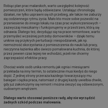
Robiąc plan prac malarskich, warto uwzględnić kolejność
pomieszczeń, które będą odświeżane. Ustalając chronologię
działań, nie tylko usprawni się ich przebieg, ale także nie zaburzy
się codziennego rytmu życia. Mało kto może sobie pozwolić na
przeniesienie do innego lokalu na czas prac wykończeniowych –
zazwyczaj mieszkamy i funkcjonujemy w przestrzeni, którą się
odnawia. Dlatego też, decydując się na prace remontowe, warto
przemyśleć wcześniej potrzeby domowników – dzięki temu
uniknie się przykrych perturbacji i niespodzianek, jak np.
niemożność skorzystania z pomieszczenia do nauki lub pracy,
nieczynna łazienka albo świeżo pomalowana kuchnia, do której
przez pewien czas lepiej nie wchodzić, jeżeli nie chcemy
zaprzepaścić efektów pracy.
Chociaż wiele osób unika remontu jak ognia i miesiącami
przekłada na inny termin, to ostatecznie musi kiedyś do niego
dojść. Z jednej strony przeraża każdego towarzyszący mu
bałagan i ciężka praca, natomiast z drugiej każdy uwielbia chwile,
gdy już zakończymy się remont i można cieszyć się odświeżonym,
cudownym wnętrzem.
Dlatego warto stosować poniższe rady, aby nie wyrządzić
żadnych szkód podczas malowania.