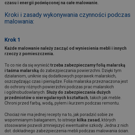
czasu i energii poświęconej na całe malowanie.
Kroki i zasady wykonywania czynności podczas
malowania:
Krok 1
Każde malowanie należy zacząć od wyniesienia mebli i innych
rzeczy z pomieszczenia.
To co nie da się wynieść
trzeba zabezpieczamy folią malarską
i taśma malarską
do zabezpieczania powierzchni. Dzięki tym
działaniom, uniknie się dodatkowych poprawek malarskich,
oszczędzając czas i pieniądze. Folia malarska przeznaczona jest
do ochrony różnych powierzchni podczas prac malarskich
i ogólnobudowlanych.
Służy do zabezpieczania dużych
przedmiotów o nieregularnych kształtach
, takich jak meble.
Chroni przed farbą, wodą, pyłem i kurzem podczas remontu.
Chociaż nie ma jednej recepty na to, jak poradzić sobie ze
wspomnianym bałaganem, to istnieje
kilka zasad
, których
stosowanie pozwoli zmniejszyć ewentualne szkody. Jedna z nich
dot. dokładnego zabezpieczenia mebli podczas malowania ścian.