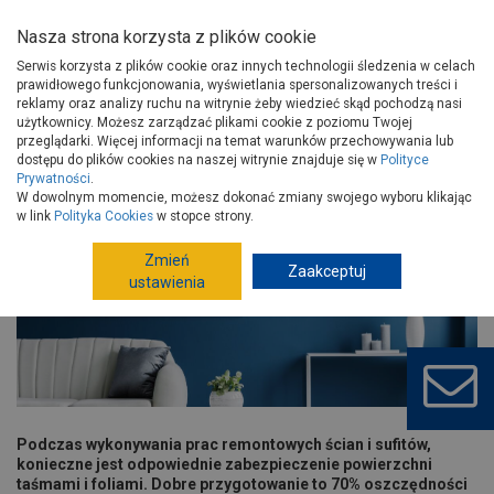
Nasza strona korzysta z plików cookie
Serwis korzysta z plików cookie oraz innych technologii śledzenia w celach
prawidłowego funkcjonowania, wyświetlania spersonalizowanych treści i
reklamy oraz analizy ruchu na witrynie żeby wiedzieć skąd pochodzą nasi
użytkownicy. Możesz zarządzać plikami cookie z poziomu Twojej
Strona główna
Porady
Wykończenie
przeglądarki. Więcej informacji na temat warunków przechowywania lub
Ściany wewnętrzne i sufity
dostępu do plików cookies na naszej witrynie znajduje się w
Polityce
Prywatności
.
Jak dobrze zabezpieczyć powierzchnie przed malowaniem?
W dowolnym momencie, możesz dokonać zmiany swojego wyboru klikając
Jak dobrze zabezpieczyć
w link
Polityka Cookies
w stopce strony.
powierzchnie przed malowaniem?
Zmień
Zaakceptuj
ustawienia
Podczas wykonywania prac remontowych ścian i sufitów,
konieczne jest odpowiednie zabezpieczenie powierzchni
taśmami i foliami. Dobre przygotowanie to 70% oszczędności