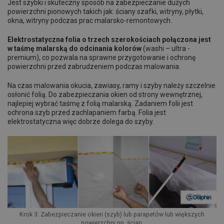
Jest szybki i skuteczny sposób na zabezpieczanie dużych
powierzchni pionowych takich jak: ściany szafki, witryny, płytki,
okna, witryny podczas prac malarsko-remontowych.
Elektrostatyczna folia o trzech szerokościach połączona jest
w taśmę malarską do odcinania kolorów
(washi – ultra -
premium), co pozwala na sprawne przygotowanie i ochronę
powierzchni przed zabrudzeniem podczas malowania.
Na czas malowania okucia, zawiasy, ramy i szyby należy szczelnie
osłonić folią. Do zabezpieczania okien od strony wewnętrznej,
najlepiej wybrać taśmę z folią malarską. Zadaniem folii jest
ochrona szyb przed zachlapaniem farbą. Folia jest
elektrostatyczna więc dobrze dolega do szyby.
Krok 3: Zabezpieczanie okien (szyb) lub parapetów lub większych
powierzchni np. ścian.