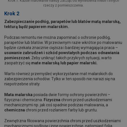
Krok 1: Każde malowanie należy zacząć od wyniesienia mebli i innych
rzeczy z pomieszczenia.
Krok 2
Zabezpieczanie podłóg, parapetów lub blatów matą malarską,
tekturą bądź papierem malarskim.
Podczas remontu nie można zapominać o ochronie podłóg,
parapetów lub blatów. W przeciwnym razie wkrótce po malowaniu
będzie czekała znacznie cięższa i bardziej wymagająca praca –
usuwanie zabrudzeń i szkód powstałych podczas odnawiania
pomieszczeń
. Żeby uniknąć takich przykrych sytuacji, warto
zaopatrzyć się
mate malarską lub papier malarski.
Warto również przemyśleć wykorzystanie mat malarskich do
zabezpieczenia schodów. Tylko w ten sposób nie narazi się na
niepotrzebne straty.
Mata malarska
posiada dwie formy ochrony powierzchni –
fizyczna i chemiczna.
Fizyczna
chroni przed uszkodzeniami
mechanicznymi np. jak coś spadnie podczas malowania, a
chemiczna
chroni przed rozlaniem farby lub gruntu.
Zewnętrzna filcowana powierzchnia chroni przed uszkodzeniami
mechanicznymi podłogę i inne powierzchnie, natomiast folia