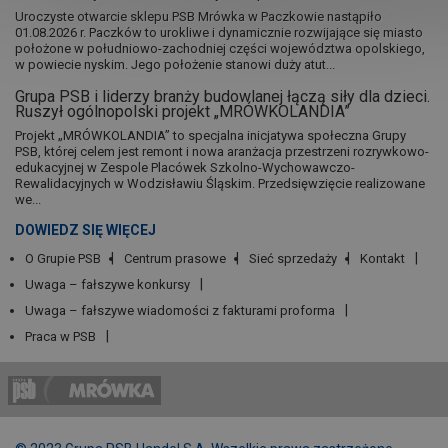
Uroczyste otwarcie sklepu PSB Mrówka w Paczkowie nastąpiło
01.08.2026 r. Paczków to urokliwe i dynamicznie rozwijające się miasto
położone w południowo-zachodniej części województwa opolskiego,
w powiecie nyskim. Jego położenie stanowi duży atut...
Grupa PSB i liderzy branży budowlanej łączą siły dla dzieci.
Ruszył ogólnopolski projekt „MRÓWKOLANDIA”
Projekt „MRÓWKOLANDIA” to specjalna inicjatywa społeczna Grupy
PSB, której celem jest remont i nowa aranżacja przestrzeni rozrywkowo-
edukacyjnej w Zespole Placówek Szkolno-Wychowawczo-
Rewalidacyjnych w Wodzisławiu Śląskim. Przedsięwzięcie realizowane
we...
DOWIEDZ SIĘ WIĘCEJ
O Grupie PSB
Centrum prasowe
Sieć sprzedaży
Kontakt
Uwaga – fałszywe konkursy
Uwaga – fałszywe wiadomości z fakturami proforma
Praca w PSB