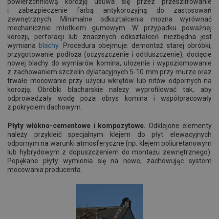
powierzchniową korozję usuwa się przez przeszlifowanie
i zabezpieczenie farbą antykorozyjną do zastosowań
zewnętrznych. Minimalne odkształcenia można wyrównać
mechanicznie młotkiem gumowym. W przypadku poważnej
korozji, perforacji lub znacznych odkształceń niezbędna jest
wymiana
blachy
. Procedura obejmuje: demontaż starej obróbki,
przygotowanie podłoża (oczyszczenie i odtłuszczenie), docięcie
nowej blachy do wymiarów komina, ułożenie i wypoziomowanie
z zachowaniem szczelin dylatacyjnych 5-10 mm przy murze oraz
trwałe mocowanie przy użyciu wkrętów lub nitów odpornych na
korozję. Obróbki blacharskie należy wyprofilować tak, aby
odprowadzały wodę poza obrys komina i współpracowały
z pokryciem dachowym.
Płyty włókno-cementowe i kompozytowe.
Odklejone elementy
należy przykleić specjalnym klejem do płyt elewacyjnych
odpornym na warunki atmosferyczne (np. klejem poliuretanowym
lub hybrydowym z dopuszczeniem do montażu zewnętrznego).
Popękane płyty wymienia się na nowe, zachowując system
mocowania producenta.