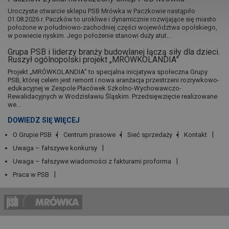
Uroczyste otwarcie sklepu PSB Mrówka w Paczkowie nastąpiło
01.08.2026 r. Paczków to urokliwe i dynamicznie rozwijające się miasto
położone w południowo-zachodniej części województwa opolskiego,
w powiecie nyskim. Jego położenie stanowi duży atut...
Grupa PSB i liderzy branży budowlanej łączą siły dla dzieci.
Ruszył ogólnopolski projekt „MRÓWKOLANDIA”
Projekt „MRÓWKOLANDIA” to specjalna inicjatywa społeczna Grupy
PSB, której celem jest remont i nowa aranżacja przestrzeni rozrywkowo-
edukacyjnej w Zespole Placówek Szkolno-Wychowawczo-
Rewalidacyjnych w Wodzisławiu Śląskim. Przedsięwzięcie realizowane
we...
DOWIEDZ SIĘ WIĘCEJ
O Grupie PSB
Centrum prasowe
Sieć sprzedaży
Kontakt
Uwaga – fałszywe konkursy
Uwaga – fałszywe wiadomości z fakturami proforma
Praca w PSB