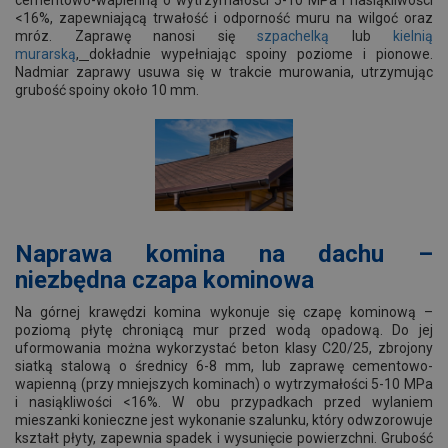
<16%, zapewniającą trwałość i odporność muru na wilgoć oraz
mróz. Zaprawę nanosi się
szpachelką
lub
kielnią
murarską
,
dokładnie wypełniając spoiny poziome i pionowe.
Nadmiar zaprawy usuwa się w trakcie murowania, utrzymując
grubość spoiny około 10 mm.
Naprawa komina na dachu –
niezbędna czapa kominowa
Na górnej krawędzi komina wykonuje się czapę kominową –
poziomą płytę chroniącą mur przed wodą opadową. Do jej
uformowania można wykorzystać beton klasy C20/25, zbrojony
siatką stalową o średnicy 6-8 mm, lub zaprawę cementowo-
wapienną (przy mniejszych kominach) o wytrzymałości 5-10 MPa
i nasiąkliwości <16%. W obu przypadkach przed wylaniem
mieszanki konieczne jest wykonanie szalunku, który odwzorowuje
kształt płyty, zapewnia spadek i wysunięcie powierzchni. Grubość