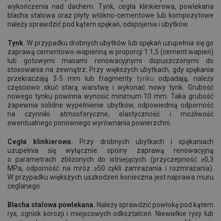
wykończenia nad dachem. Tynk, cegła klinkierowa, powlekana
blacha stalowa oraz płyty włókno-cementowe lub kompozytowe
należy sprawdzić pod kątem spękań, odspojenia i ubytków.
Tynk.
W przypadku drobnych ubytków lub spękań uzupełnia się go
zaprawą cementowo-wapienną w proporcji 1:1,5 (cement:wapień)
lub gotowymi masami renowacyjnymi dopuszczonymi do
stosowania na zewnątrz. Przy większych ubytkach, gdy spękania
przekraczają 3-5 mm lub fragmenty
tynku
odpadają, należy
częściowo skuć starą warstwę i wykonać nowy tynk. Grubość
nowego tynku powinna wynosić minimum 10 mm. Taka grubość
zapewnia solidne wypełnienie ubytków, odpowiednią odporność
na czynniki atmosferyczne, elastyczność i możliwość
ewentualnego ponownego wyrównania powierzchni.
Cegła klinkierowa.
Przy drobnych ubytkach i spękaniach
uzupełnia się wyłącznie spoiny zaprawą renowacyjną
o parametrach zbliżonych do istniejących (przyczepność ≥0,3
MPa, odporność na mróz ≥50 cykli zamrażania i rozmrażania).
W przypadku większych uszkodzeń konieczna jest naprawa muru
ceglanego.
Blacha stalowa powlekana.
Należy sprawdzić powłokę pod kątem
rys, ognisk korozji i miejscowych odkształceń. Niewielkie rysy lub