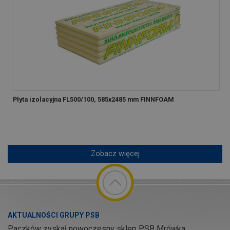
Płyta izolacyjna FL500/100, 585x2485 mm FINNFOAM
Zobacz więcej
AKTUALNOŚCI GRUPY PSB
Paczków zyskał nowoczesny sklep PSB Mrówka