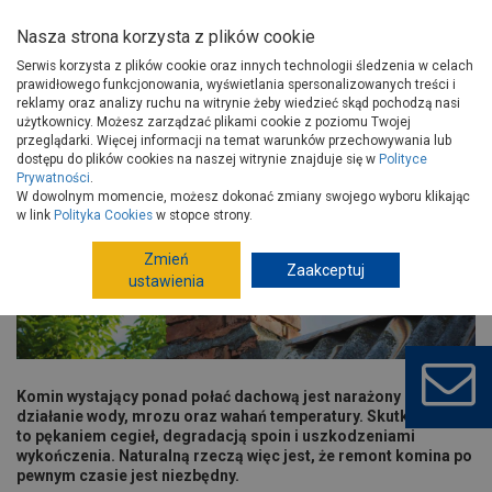
Nasza strona korzysta z plików cookie
Serwis korzysta z plików cookie oraz innych technologii śledzenia w celach
prawidłowego funkcjonowania, wyświetlania spersonalizowanych treści i
reklamy oraz analizy ruchu na witrynie żeby wiedzieć skąd pochodzą nasi
użytkownicy. Możesz zarządzać plikami cookie z poziomu Twojej
Strona główna
Porady
Budowa i remont
przeglądarki. Więcej informacji na temat warunków przechowywania lub
Ściany zewnętrzne, stropy i kominy
Jak naprawić komin na dachu?
dostępu do plików cookies na naszej witrynie znajduje się w
Polityce
Prywatności
.
Jak naprawić komin na dachu?
W dowolnym momencie, możesz dokonać zmiany swojego wyboru klikając
w link
Polityka Cookies
w stopce strony.
Zmień
Zaakceptuj
ustawienia
Komin wystający ponad połać dachową jest narażony na
działanie wody, mrozu oraz wahań temperatury. Skutkuje
to pękaniem cegieł, degradacją spoin i uszkodzeniami
wykończenia. Naturalną rzeczą więc jest, że remont komina po
pewnym czasie jest niezbędny.