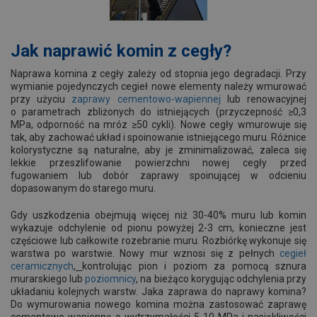
Jak naprawić komin z cegły?
Naprawa komina z cegły zależy od stopnia jego degradacji. Przy
wymianie pojedynczych cegieł nowe elementy należy wmurować
przy użyciu
zaprawy cementowo-wapiennej
lub renowacyjnej
o parametrach zbliżonych do istniejących (przyczepność ≥0,3
MPa, odporność na mróz ≥50 cykli). Nowe cegły wmurowuje się
tak, aby zachować układ i spoinowanie istniejącego muru. Różnice
kolorystyczne są naturalne, aby je zminimalizować, zaleca się
lekkie przeszlifowanie powierzchni nowej cegły przed
fugowaniem lub dobór zaprawy spoinującej w odcieniu
dopasowanym do starego muru.
Gdy uszkodzenia obejmują więcej niż 30-40% muru lub komin
wykazuje odchylenie od pionu powyżej 2-3 cm, konieczne jest
częściowe lub całkowite rozebranie muru. Rozbiórkę wykonuje się
warstwa po warstwie. Nowy mur wznosi się z pełnych
cegieł
ceramicznych
,
kontrolując pion i poziom za pomocą sznura
murarskiego lub
poziomnicy
, na bieżąco korygując odchylenia przy
układaniu kolejnych warstw. Jaka zaprawa do naprawy komina?
Do wymurowania nowego komina można zastosować zaprawę
cementowo-wapienną o wytrzymałości 5-10 MPa i nasiąkliwości