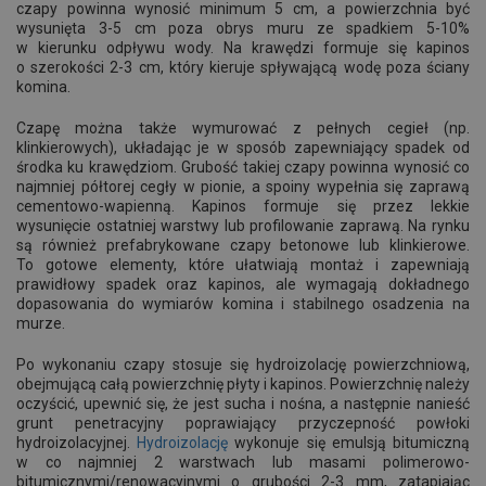
czapy powinna wynosić minimum 5 cm, a powierzchnia być
wysunięta 3-5 cm poza obrys muru ze spadkiem 5-10%
w kierunku odpływu wody. Na krawędzi formuje się kapinos
o szerokości 2-3 cm, który kieruje spływającą wodę poza ściany
komina.
Czapę można także wymurować z pełnych cegieł (np.
klinkierowych), układając je w sposób zapewniający spadek od
środka ku krawędziom. Grubość takiej czapy powinna wynosić co
najmniej półtorej cegły w pionie, a spoiny wypełnia się zaprawą
cementowo-wapienną. Kapinos formuje się przez lekkie
wysunięcie ostatniej warstwy lub profilowanie zaprawą. Na rynku
są również prefabrykowane czapy betonowe lub klinkierowe.
To gotowe elementy, które ułatwiają montaż i zapewniają
prawidłowy spadek oraz kapinos, ale wymagają dokładnego
dopasowania do wymiarów komina i stabilnego osadzenia na
murze.
Po wykonaniu czapy stosuje się hydroizolację powierzchniową,
obejmującą całą powierzchnię płyty i kapinos. Powierzchnię należy
oczyścić, upewnić się, że jest sucha i nośna, a następnie nanieść
grunt penetracyjny poprawiający przyczepność powłoki
hydroizolacyjnej.
Hydroizolację
wykonuje się emulsją bitumiczną
w co najmniej 2 warstwach lub masami polimerowo-
bitumicznymi/renowacyjnymi o grubości 2-3 mm, zatapiając