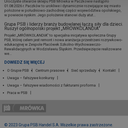
Uroczyste otwarcie sklepu PSB Mrówka w Paczkowie nastąpiło
01.08.2026 r. Paczków to urokliwe i dynamicznie rozwijające się miasto
położone w południowo-zachodniej części województwa opolskiego,
w powiecie nyskim. Jego położenie stanowi duży atut...
Grupa PSB i liderzy branży budowlanej łączą siły dla dzieci.
Ruszył ogólnopolski projekt „MRÓWKOLANDIA”
Projekt „MRÓWKOLANDIA” to specjalna inicjatywa społeczna Grupy
PSB, której celem jest remont i nowa aranżacja przestrzeni rozrywkowo-
edukacyjnej w Zespole Placówek Szkolno-Wychowawczo-
Rewalidacyjnych w Wodzisławiu Śląskim. Przedsięwzięcie realizowane
we...
DOWIEDZ SIĘ WIĘCEJ
O Grupie PSB
Centrum prasowe
Sieć sprzedaży
Kontakt
Uwaga – fałszywe konkursy
Uwaga – fałszywe wiadomości z fakturami proforma
Praca w PSB
© 2023 Grupa PSB Handel S.A. Wszelkie prawa zastrzeżone.