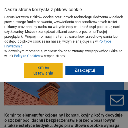
Nasza strona korzysta z plików cookie
Serwis korzysta z plików cookie oraz innych technologii śledzenia w celach
prawidłowego funkcjonowania, wyświetlania spersonalizowanych treści i
reklamy oraz analizy ruchu na witrynie żeby wiedzieć skąd pochodzą nasi
użytkownicy. Możesz zarządzać plikami cookie z poziomu Twojej
Strona główna
Porady
Budowa i remont
przeglądarki. Więcej informacji na temat warunków przechowywania lub
Ściany zewnętrzne, stropy i kominy
dostępu do plików cookies na naszej witrynie znajduje się w
Polityce
Prywatności
.
Jak obrobić komin wewnątrz domu i na zewnątrz?
W dowolnym momencie, możesz dokonać zmiany swojego wyboru klikając
Jak obrobić komin wewnątrz domu i
w link
Polityka Cookies
w stopce strony.
na zewnątrz?
Zmień
Zaakceptuj
ustawienia
Komin to element funkcjonalny i konstrukcyjny, który decyduje
o szczelności dachu i bezpieczeństwie przeciwpożarowym,
a także estetyce budynku. Jego prawidłowa obróbka wymaga