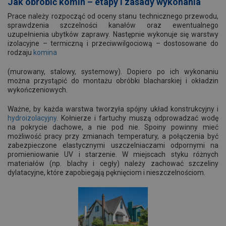
Jak obrobić komin – etapy i zasady wykonania
Prace należy rozpocząć od oceny stanu technicznego przewodu,
sprawdzenia szczelności kanałów oraz ewentualnego
uzupełnienia ubytków zaprawy. Następnie wykonuje się warstwy
izolacyjne – termiczną i przeciwwilgociową – dostosowane do
rodzaju
komina
(murowany, stalowy, systemowy). Dopiero po ich wykonaniu
można przystąpić do montażu obróbki blacharskiej i okładzin
wykończeniowych.
Ważne, by każda warstwa tworzyła spójny układ konstrukcyjny i
hydroizolacyjny
. Kołnierze i fartuchy muszą odprowadzać wodę
na pokrycie dachowe, a nie pod nie. Spoiny powinny mieć
możliwość pracy przy zmianach temperatury, a połączenia być
zabezpieczone elastycznymi uszczelniaczami odpornymi na
promieniowanie UV i starzenie. W miejscach styku różnych
materiałów (np. blachy i cegły) należy zachować szczeliny
dylatacyjne, które zapobiegają pęknięciom i nieszczelnościom.