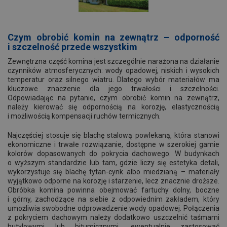
Czym obrobić komin na zewnątrz – odporność
i szczelność przede wszystkim
Zewnętrzna część komina jest szczególnie narażona na działanie
czynników atmosferycznych: wody opadowej, niskich i wysokich
temperatur oraz silnego wiatru. Dlatego wybór materiałów ma
kluczowe znaczenie dla jego trwałości i szczelności.
Odpowiadając na pytanie, czym obrobić komin na zewnątrz,
należy kierować się odpornością na korozję, elastycznością
i możliwością kompensacji ruchów termicznych.
Najczęściej stosuje się blachę stalową powlekaną, która stanowi
ekonomiczne i trwałe rozwiązanie, dostępne w szerokiej gamie
kolorów dopasowanych do pokrycia dachowego. W budynkach
o wyższym standardzie lub tam, gdzie liczy się estetyka detali,
wykorzystuje się blachę tytan-cynk albo miedzianą – materiały
wyjątkowo odporne na korozję i starzenie, lecz znacznie droższe.
Obróbka komina powinna obejmować fartuchy dolny, boczne
i górny, zachodzące na siebie z odpowiednim zakładem, który
umożliwia swobodne odprowadzenie wody opadowej. Połączenia
z pokryciem dachowym należy dodatkowo uszczelnić taśmami
butylowymi lub bitumicznymi, ewentualnie zastosować