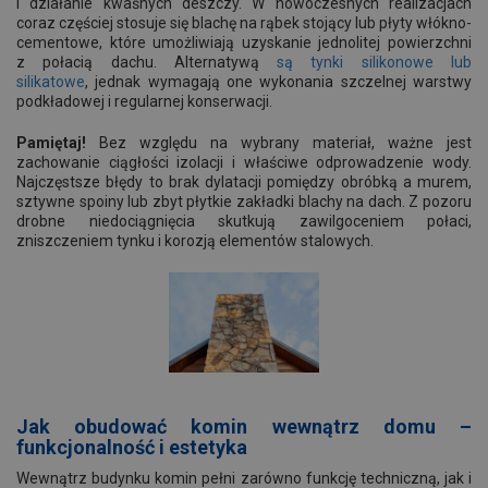
i działanie kwaśnych deszczy. W nowoczesnych realizacjach
coraz częściej stosuje się blachę na rąbek stojący lub płyty włókno-
cementowe, które umożliwiają uzyskanie jednolitej powierzchni
z połacią dachu. Alternatywą
są tynki silikonowe lub
silikatowe
,
jednak wymagają one wykonania szczelnej warstwy
podkładowej i regularnej konserwacji.
Pamiętaj!
Bez względu na wybrany materiał, ważne jest
zachowanie ciągłości izolacji i właściwe odprowadzenie wody.
Najczęstsze błędy to brak dylatacji pomiędzy obróbką a murem,
sztywne spoiny lub zbyt płytkie zakładki blachy na dach. Z pozoru
drobne niedociągnięcia skutkują zawilgoceniem połaci,
zniszczeniem tynku i korozją elementów stalowych.
Jak obudować komin wewnątrz domu –
funkcjonalność i estetyka
Wewnątrz budynku komin pełni zarówno funkcję techniczną, jak i