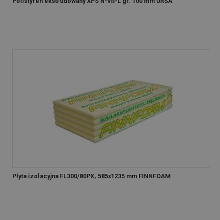
Polistyren ekstrudowany XPS N-VII-L gr. 100 mm URSA
Płyta izolacyjna FL300/80PX, 585x1235 mm FINNFOAM