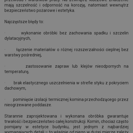
mają szczelność i odporność na korozję, natomiast wewnątrz
bezpieczeństwo pożarowe i estetyka.
Najczęstsze błędy to:
· wykonanie obróbki bez zachowania spadku i szczelin
dylatacyjnych,
· łączenie materiałów o różnej rozszerzalności cieplnej bez
warstwy pośredniej,
· zastosowanie zapraw lub klejów nieodpornych na
temperaturę,
· brak elastycznego uszczelnienia w strefie styku z pokryciem
dachowym,
· pominięcie izolacji termicznej komina przechodzącego przez
nieogrzewane poddasze.
Starannie zaprojektowana i wykonana obróbka gwarantuje
trwałość i bezpieczeństwo całej konstrukcji. Komin, chociaż często
pomijany w estetyce budynku, jest jednym z najbardziej
wymagających detali – to właśnie od niego w dużej mierze zależy