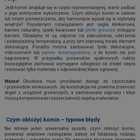
Jeśli komin znajduje się w części reprezentacyjnej, warto zadbać
o jego estetyczne wykończenie. Czym obłożyć komin w salonie
lub innym pomieszczeniu, aby harmonijnie wpisał się w stylistykę
wnętrza? Popularnym rozwiązaniem jest cegła klinkierowa,
kamień naturalny, spieki kwarcowe lub
płytki gresowe
imitujące
kamień. Okładziny te są odporne na zabrudzenia, uderzenia
i podwyższoną temperaturę, a przy tym stanowią trwały element
dekoracyjny. Ponadto można zastosować tynki dekoracyjne,
mikrocement lub
panele drewnopodobne
,
o ile komin nie jest
nagrzewany. W przypadku przewodów spalinowych należy
bezwzględnie zachować wymagane odległości od źródeł ciepła
i stosować tylko materiały o odpowiedniej klasie ogniowej.
Ważne!
Obudowa musi umożliwiać dostęp do czyszczaka
i przewodów serwisowych. Jej konstrukcja nie powinna przenosić
drgań z urządzeń grzewczych, a zastosowane zaprawy i kleje
muszą kompensować rozszerzalność cieplną materiałów.
Czym obłożyć komin – typowe błędy
Nie istnieje jeden uniwersalny sposób, czym obłożyć komin,
ponieważ właściwe rozwiązanie zależy od lokalizacji, rodzaju
przewodu i warunków pracy. Na zewnątrz kluczowe znaczenie