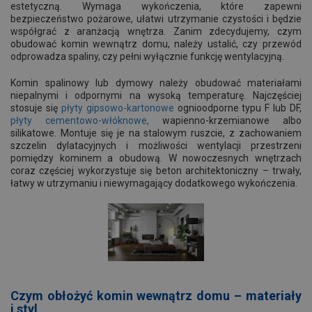
estetyczną. Wymaga wykończenia, które zapewni
bezpieczeństwo pożarowe, ułatwi utrzymanie czystości i będzie
współgrać z aranżacją wnętrza. Zanim zdecydujemy, czym
obudować komin wewnątrz domu, należy ustalić, czy przewód
odprowadza spaliny, czy pełni wyłącznie funkcję wentylacyjną.
Komin spalinowy lub dymowy należy obudować materiałami
niepalnymi i odpornymi na wysoką temperaturę. Najczęściej
stosuje się
płyty gipsowo-kartonowe
ognioodporne typu F lub DF,
płyty cementowo-włóknowe,
wapienno-krzemianowe albo
silikatowe. Montuje się je na stalowym ruszcie, z zachowaniem
szczelin dylatacyjnych i możliwości wentylacji przestrzeni
pomiędzy kominem a obudową. W nowoczesnych wnętrzach
coraz częściej wykorzystuje się beton architektoniczny – trwały,
łatwy w utrzymaniu i niewymagający dodatkowego wykończenia.
Czym obłożyć komin wewnątrz domu – materiały
i styl