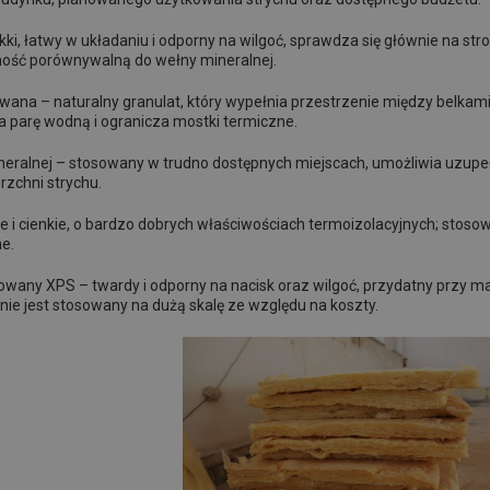
kki, łatwy w układaniu i odporny na wilgoć, sprawdza się głównie na s
ność porównywalną do wełny mineralnej.
na – naturalny granulat, który wypełnia przestrzenie między belkami
a parę wodną i ogranicza mostki termiczne.
ralnej – stosowany w trudno dostępnych miejscach, umożliwia uzupełn
zchni strychu.
 i cienkie, o bardzo dobrych właściwościach termoizolacyjnych; stosowa
e.
owany XPS – twardy i odporny na nacisk oraz wilgoć, przydatny przy 
nie jest stosowany na dużą skalę ze względu na koszty.