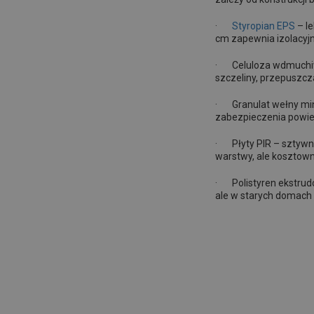
·
Styropian EPS
– le
cm zapewnia izolacyj
· Celuloza wdmuchiwa
szczeliny, przepuszcz
· Granulat wełny mine
zabezpieczenia powier
· Płyty PIR – sztywne
warstwy, ale kosztown
· Polistyren ekstrud
ale w starych domach 