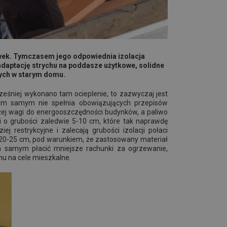
owek. Tymczasem jego odpowiednia izolacja
adaptację strychu na poddasze użytkowe, solidne
trych w starym domu.
ześniej wykonano tam ocieplenie, to zazwyczaj jest
tym samym nie spełnia obowiązujących przepisów
żej wagi do energooszczędności budynków, a paliwo
i o grubości zaledwie 5-10 cm, które tak naprawdę
 restrykcyjne i zalecają grubości izolacji połaci
 20-25 cm, pod warunkiem, że zastosowany materiał
ym samym płacić mniejsze rachunki za ogrzewanie,
chu na cele mieszkalne.