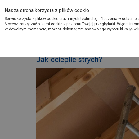
O Grupie PSB
Dostawcy
Jak dołąc
Nasza strona korzysta z plików cookie
Serwis korzysta z plików cookie oraz innych technologii śledzenia w celach p
Gdzi
Produkty
Możesz zarządzać plikami cookie z poziomu Twojej przeglądarki. Więcej infor
W dowolnym momencie, możesz dokonać zmiany swojego wyboru klikając w l
Strona główna
Porady
B
Jak ocieplić strych?