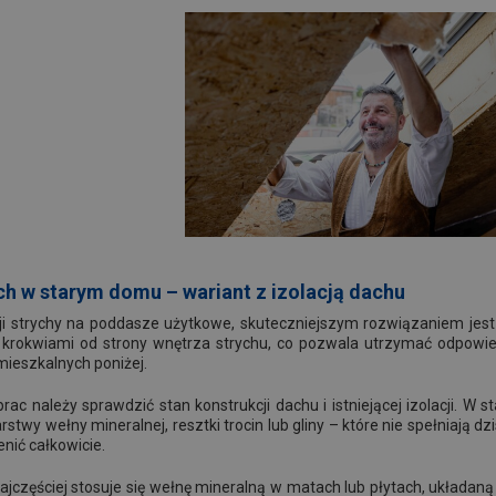
ych w starym domu – wariant z izolacją dachu
i strychy na poddasze użytkowe, skuteczniejszym rozwiązaniem jest 
 krokwiami od strony wnętrza strychu, co pozwala utrzymać odpowi
ieszkalnych poniżej.
ac należy sprawdzić stan konstrukcji dachu i istniejącej izolacji. W 
rstwy wełny mineralnej, resztki trocin lub gliny – które nie spełniają
nić całkowicie.
 najczęściej stosuje się wełnę mineralną w matach lub płytach, układ