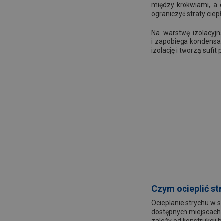
między krokwiami, a 
ograniczyć straty cie
Na warstwę izolacyjn
i zapobiega kondensac
izolację i tworzą suf
Czym ocieplić st
Ocieplanie strychu w 
dostępnych miejscach.
zależy od konstrukcji