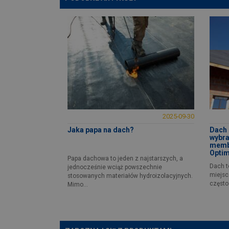
2025-09-30
Jaka papa na dach?
Dach 
wybra
memb
Opti
Papa dachowa to jeden z najstarszych, a
Dach t
jednocześnie wciąż powszechnie
miejsc
stosowanych materiałów hydroizolacyjnych.
często 
Mimo...