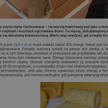
u często bywa niedoceniany – zazwyczaj traktowany jest jako sch
 cieplnym i kosztach ogrzewania domu. Co więcej, jeśli planujemy 
e się absolutną koniecznością. Warto więc wiedzieć, jak ocieplić s
ch przez
dach
i
strop
może uciekać nawet 30% energii. Nawet jeśli wc
ploatowana. Ponadto warstwa izolacji na pewno jest cienka, a 
 nic w tym dziwnego, ponieważ w przeszłości nie przykładano tak du
nia domu było relatywnie tanie. Dlatego stosowano warstwy izolacj
y komfort cieplny. Obecnie standardy budowlane są znacznie bardziej
j 25-30 cm grubości, a w przypadku stropu nad ostatnią kondygnacją
ermoizolacyjne. Jeśli więc chcemy ograniczyć straty energii, a t
st koniecznością. Jest również niezbędne, gdy planujemy adaptację stry