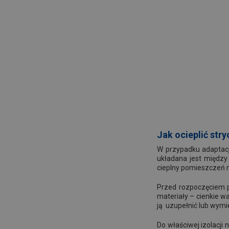
Jak ocieplić str
W przypadku adaptacj
układana jest między
cieplny pomieszczeń m
Przed rozpoczęciem pr
materiały – cienkie wa
ją uzupełnić lub wymie
Do właściwej izolacji