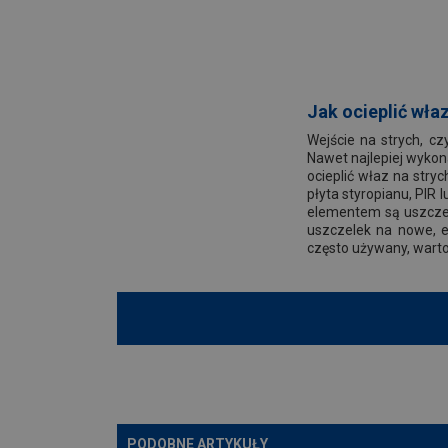
Jak ocieplić właz
Wejście na strych, c
Nawet najlepiej wykon
ocieplić właz na stry
płyta styropianu, PIR 
elementem są uszczel
uszczelek na nowe, el
często używany, wart
PODOBNE ARTYKUŁY