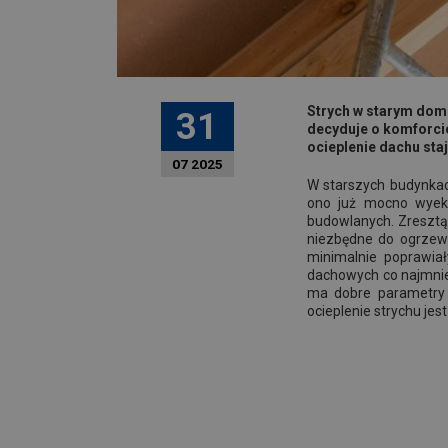
Strych w starym dom
31
decyduje o komforcie
ocieplenie dachu staj
07 2025
W starszych budynka
ono już mocno wyeks
budowlanych. Zresztą
niezbędne do ogrzewa
minimalnie poprawiał
dachowych co najmnie
ma dobre parametry t
ocieplenie strychu je