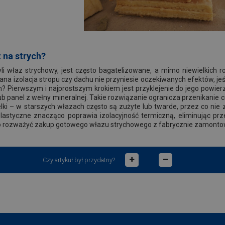
 na strych?
zyli właz strychowy, jest często bagatelizowane, a mimo niewielkich
ana izolacja stropu czy dachu nie przyniesie oczekiwanych efektów, je
ch? Pierwszym i najprostszym krokiem jest przyklejenie do jego powie
lub panel z wełny mineralnej. Takie rozwiązanie ogranicza przenikanie 
ki – w starszych włazach często są zużyte lub twarde, przez co nie
astyczne znacząco poprawia izolacyjność termiczną, eliminując przecią
o rozważyć zakup gotowego włazu strychowego z fabrycznie zamontow
Czy artykuł był przydatny?