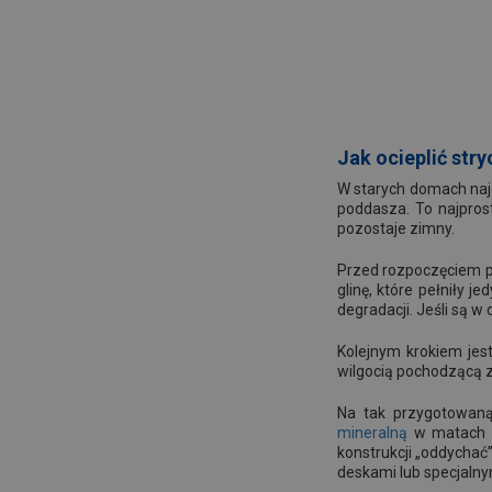
Jak ocieplić str
W starych domach naj
poddasza. To najpros
pozostaje zimny.
Przed rozpoczęciem pra
glinę, które pełniły j
degradacji. Jeśli są w
Kolejnym krokiem jes
wilgocią pochodzącą z
Na tak przygotowaną
mineralną
w matach l
konstrukcji „oddychać
deskami lub specjalny