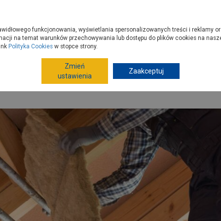
zyć do PSB?
Budowa domu - krok po kroku
Dla Fachowców
Dom N
rawidłowego funkcjonowania, wyświetlania spersonalizowanych treści i reklamy or
e kupisz
Porady
macji na temat warunków przechowywania lub dostępu do plików cookies na naszej
ink
Polityka Cookies
w stopce strony.
Zmień
Zaakceptuj
udowa i remont
Dachy, rynny i poddasza
Jak ocieplić st
ustawienia