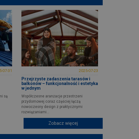
5-07-31
2025-07-23
Przejrzyste zadaszenia tarasów i
balkonów – funkcjonalność i estetyka
w jednym
mi są
Współczesne aranżacje przestrzeni
przydomowej coraz częściej łączą
nowoczesny design z praktycznymi
rozwiązaniami...
Zobacz więcej