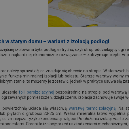
ych w starym domu – wariant z izolacją podłogi
częściej izolowana była podłoga strychu, czyli strop oddzielający o
tsze i najbardziej ekonomiczne rozwiązanie – zatrzymuje ciepło w 
c należy sprawdzić, co znajduje się obecnie na stropie. W starszych bu
edynie funkcję minimalnej izolacji lub balastu. Starsze warstwy wełny 
 dobrym stanie, to możemy je zostawić, jednak w praktyce usuwa się zaz
t ułożenie
folii paroizolacyjnej
bezpośrednio na stropie, pod warstwą i
 ogrzewanych pomieszczeń, dzięki czemu izolacja zachowuje swoje właś
 powierzchnię układa się właściwą
warstwę termoizolacyjną
.
Na st
ub płytach o grubości 20-25 cm. Wełna mineralna łatwo wypełnia p
”, co zmniejsza ryzyko kondensacji wilgoci. Po ułożeniu izolacji warto
mi podestami. Chroni to izolację przed uszkodzeniami mechanicznymi, n