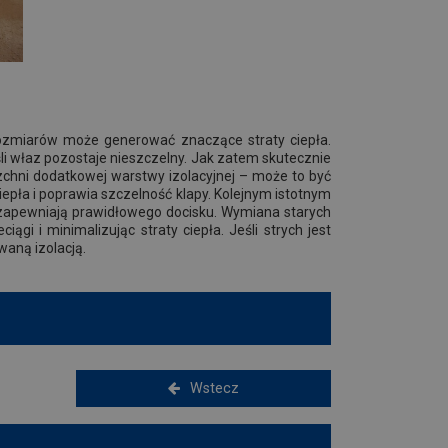
 rozmiarów może generować znaczące straty ciepła.
śli właz pozostaje nieszczelny. Jak zatem skutecznie
rzchni dodatkowej warstwy izolacyjnej – może to być
ciepła i poprawia szczelność klapy. Kolejnym istotnym
 zapewniają prawidłowego docisku. Wymiana starych
gi i minimalizując straty ciepła. Jeśli strych jest
aną izolacją.
Wstecz