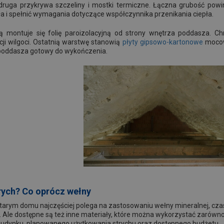
druga przykrywa szczeliny i mostki termiczne. Łączna grubość powi
pła i spełnić wymagania dotyczące współczynnika przenikania ciepła.
ą montuje się folię paroizolacyjną od strony wnętrza poddasza. Ch
ji wilgoci. Ostatnią warstwę stanowią
płyty gipsowo-kartonowe
mocowa
it poddasza gotowy do wykończenia.
rych? Co oprócz wełny
starym domu najczęściej polega na zastosowaniu wełny mineralnej, cza
 Ale dostępne są też inne materiały, które można wykorzystać zarówno 
 budynku, planowanego użytkowania strychu oraz dostępnego budżetu.