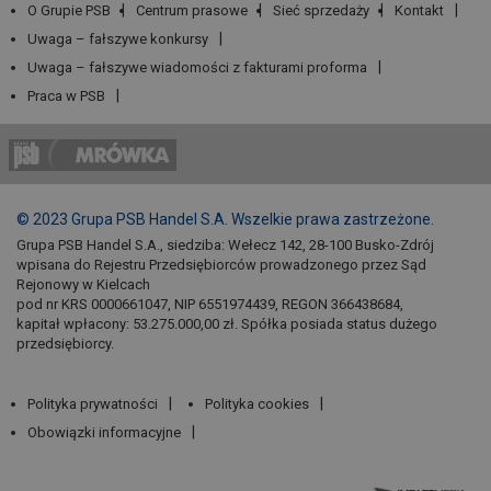
O Grupie PSB
Centrum prasowe
Sieć sprzedaży
Kontakt
Uwaga – fałszywe konkursy
Uwaga – fałszywe wiadomości z fakturami proforma
Praca w PSB
© 2023 Grupa PSB Handel S.A. Wszelkie prawa zastrzeżone.
Grupa PSB Handel S.A., siedziba: Wełecz 142, 28-100 Busko-Zdrój
wpisana do Rejestru Przedsiębiorców prowadzonego przez Sąd
Rejonowy w Kielcach
pod nr KRS 0000661047, NIP 6551974439, REGON 366438684,
kapitał wpłacony: 53.275.000,00 zł. Spółka posiada status dużego
przedsiębiorcy.
Polityka prywatności
Polityka cookies
Obowiązki informacyjne