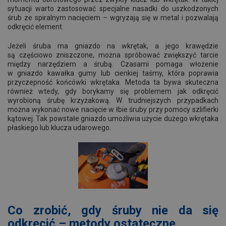
sytuacji warto zastosować specjalne nasadki do uszkodzonych
śrub ze spiralnym nacięciem – wgryzają się w metal i pozwalają
odkręcić element.
Jeżeli śruba ma gniazdo na wkrętak, a jego krawędzie
są częściowo zniszczone, można spróbować zwiększyć tarcie
między narzędziem a śrubą. Czasami pomaga włożenie
w gniazdo kawałka gumy lub cienkiej taśmy, która poprawia
przyczepność końcówki wkrętaka. Metoda ta bywa skuteczna
również wtedy, gdy borykamy się problemem jak odkręcić
wyrobioną śrubę krzyżakową. W trudniejszych przypadkach
można wykonać nowe nacięcie w łbie śruby przy pomocy szlifierki
kątowej. Tak powstałe gniazdo umożliwia użycie dużego wkrętaka
płaskiego lub klucza udarowego.
Co zrobić, gdy śruby nie da się
odkręcić – metody ostateczne