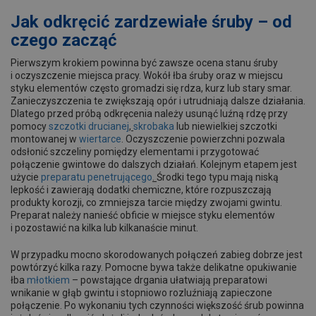
Jak odkręcić zardzewiałe śruby – od
czego zacząć
Pierwszym krokiem powinna być zawsze ocena stanu śruby
i oczyszczenie miejsca pracy. Wokół łba śruby oraz w miejscu
styku elementów często gromadzi się rdza, kurz lub stary smar.
Zanieczyszczenia te zwiększają opór i utrudniają dalsze działania.
Dlatego przed próbą odkręcenia należy usunąć luźną rdzę przy
pomocy
szczotki drucianej
,
skrobaka
lub niewielkiej szczotki
montowanej w
wiertarce
. Oczyszczenie powierzchni pozwala
odsłonić szczeliny pomiędzy elementami i przygotować
połączenie gwintowe do dalszych działań. Kolejnym etapem jest
użycie
preparatu penetrującego
.
Środki tego typu mają niską
lepkość i zawierają dodatki chemiczne, które rozpuszczają
produkty korozji, co zmniejsza tarcie między zwojami gwintu.
Preparat należy nanieść obficie w miejsce styku elementów
i pozostawić na kilka lub kilkanaście minut.
W przypadku mocno skorodowanych połączeń zabieg dobrze jest
powtórzyć kilka razy. Pomocne bywa także delikatne opukiwanie
łba
młotkiem
– powstające drgania ułatwiają preparatowi
wnikanie w głąb gwintu i stopniowo rozluźniają zapieczone
połączenie. Po wykonaniu tych czynności większość śrub powinna