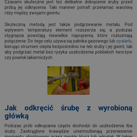
Czasami skuteczne jest też delikatne dokręcenie śruby przed
próbą jej odkręcenia. Taki manewr potrafi przełamać warstwę
rdzy między zwojami gwintu.
Skuteczną metodą jest także podgrzewanie metalu. Pod
wpływem temperatury element rozszerza się, a podczas
stygnięcia powstają niewielkie naprężenia, które rozluźniają
połączenie. Do tego celu używa się palnika gazowego lub
opalarki
,
kierując strumień ciepła bezpośrednio na łeb śruby i jej gwint, tak
aby podgrzać metal bez ryzyka uszkodzenia pobliskich tworzyw
czy powłok lakierniczych.
Jak odkręcić śrubę z wyrobioną
główką
Podczas prób odkręcania często dochodzi do uszkodzenia łba
śruby. Zaokrąglone krawędzie uniemożliwiają przeniesienie
momentu obrotowego przez zwykły klucz lub wkrętak. W takiej