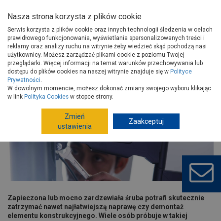
Nasza strona korzysta z plików cookie
Serwis korzysta z plików cookie oraz innych technologii śledzenia w celach
prawidłowego funkcjonowania, wyświetlania spersonalizowanych treści i
reklamy oraz analizy ruchu na witrynie żeby wiedzieć skąd pochodzą nasi
użytkownicy. Możesz zarządzać plikami cookie z poziomu Twojej
Strona główna
Porady
Narzędzia i majsterkowanie
przeglądarki. Więcej informacji na temat warunków przechowywania lub
Jak odkręcić mocno zardzewiałą śrubę? Co zrobić, gdy śruby nie da się
dostępu do plików cookies na naszej witrynie znajduje się w
Polityce
Prywatności
.
Jak odkręcić mocno zardzewiałą
W dowolnym momencie, możesz dokonać zmiany swojego wyboru klikając
śrubę? Co zrobić, gdy śruby nie da się
w link
Polityka Cookies
w stopce strony.
odkręcić – poradnik krok po kroku
Zmień
Zaakceptuj
ustawienia
Zapieczona lub mocno zardzewiała śruba potrafi skutecznie
zatrzymać nawet najłatwiejszą naprawę czy demontaż
elementu konstrukcyjnego. Wiele osób próbuje w takiej