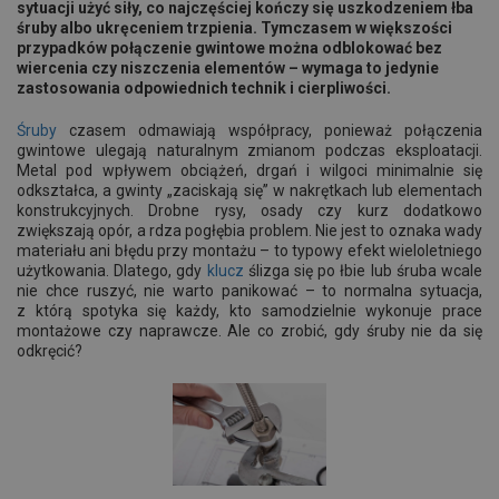
sytuacji użyć siły, co najczęściej kończy się uszkodzeniem łba
śruby albo ukręceniem trzpienia. Tymczasem w większości
przypadków połączenie gwintowe można odblokować bez
wiercenia czy niszczenia elementów – wymaga to jedynie
zastosowania odpowiednich technik i cierpliwości.
Śruby
czasem odmawiają współpracy, ponieważ połączenia
gwintowe ulegają naturalnym zmianom podczas eksploatacji.
Metal pod wpływem obciążeń, drgań i wilgoci minimalnie się
odkształca, a gwinty „zaciskają się” w nakrętkach lub elementach
konstrukcyjnych. Drobne rysy, osady czy kurz dodatkowo
zwiększają opór, a rdza pogłębia problem. Nie jest to oznaka wady
materiału ani błędu przy montażu – to typowy efekt wieloletniego
użytkowania. Dlatego, gdy
klucz
ślizga się po łbie lub śruba wcale
nie chce ruszyć, nie warto panikować – to normalna sytuacja,
z którą spotyka się każdy, kto samodzielnie wykonuje prace
montażowe czy naprawcze. Ale co zrobić, gdy śruby nie da się
odkręcić?