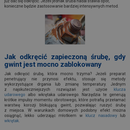
już dać się odkręcić. Jeżeli jednak śruba nadal stawia opór,
konieczne będzie zastosowanie bardziej intensywnych metod.
Jak odkręcić zapieczoną śrubę, gdy
gwint jest mocno zablokowany
Jak odkręcić śrubę, która mocno trzyma? Jeżeli preparat
penetrujący nie przynosi efektu, stosuje się metody
wykorzystujące drgania lub zmianę temperatury. Jednym
z najskuteczniejszych rozwiązań jest użycie
klucza
udarowego
albo wkrętaka udarowego. Narzędzia te generują
krótkie impulsy momentu obrotowego, które potrafią przełamać
warstwę korozji blokującą gwint, pozwalając ruszyć śrubę
z miejsca. W warunkach domowych podobny efekt można
osiągnąć, lekko uderzając młotkiem w
klucz nasadowy
lub
wkrętak
.