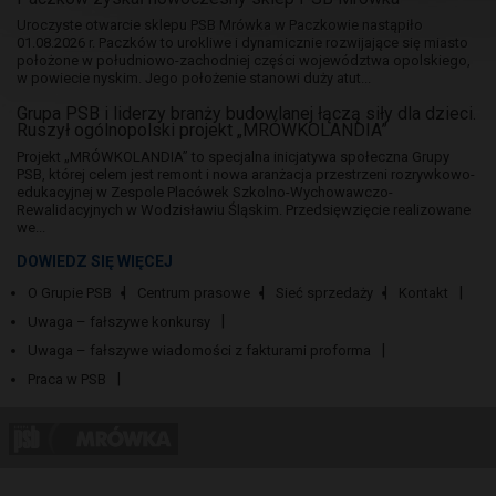
Uroczyste otwarcie sklepu PSB Mrówka w Paczkowie nastąpiło
01.08.2026 r. Paczków to urokliwe i dynamicznie rozwijające się miasto
położone w południowo-zachodniej części województwa opolskiego,
w powiecie nyskim. Jego położenie stanowi duży atut...
Grupa PSB i liderzy branży budowlanej łączą siły dla dzieci.
Ruszył ogólnopolski projekt „MRÓWKOLANDIA”
Projekt „MRÓWKOLANDIA” to specjalna inicjatywa społeczna Grupy
PSB, której celem jest remont i nowa aranżacja przestrzeni rozrywkowo-
edukacyjnej w Zespole Placówek Szkolno-Wychowawczo-
Rewalidacyjnych w Wodzisławiu Śląskim. Przedsięwzięcie realizowane
we...
DOWIEDZ SIĘ WIĘCEJ
O Grupie PSB
Centrum prasowe
Sieć sprzedaży
Kontakt
Uwaga – fałszywe konkursy
Uwaga – fałszywe wiadomości z fakturami proforma
Praca w PSB