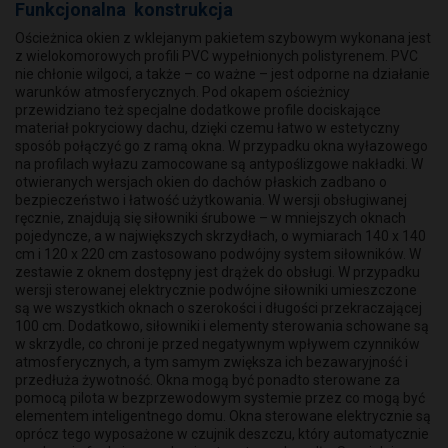
Funkcjonalna konstrukcja
Ościeżnica okien z wklejanym pakietem szybowym wykonana jest
z wielokomorowych profili PVC wypełnionych polistyrenem. PVC
nie chłonie wilgoci, a także – co ważne – jest odporne na działanie
warunków atmosferycznych. Pod okapem ościeżnicy
przewidziano też specjalne dodatkowe profile dociskające
materiał pokryciowy dachu, dzięki czemu łatwo w estetyczny
sposób połączyć go z ramą okna. W przypadku okna wyłazowego
na profilach wyłazu zamocowane są antypoślizgowe nakładki. W
otwieranych wersjach okien do dachów płaskich zadbano o
bezpieczeństwo i łatwość użytkowania. W wersji obsługiwanej
ręcznie, znajdują się siłowniki śrubowe – w mniejszych oknach
pojedyncze, a w największych skrzydłach, o wymiarach 140 x 140
cm i 120 x 220 cm zastosowano podwójny system siłowników. W
zestawie z oknem dostępny jest drążek do obsługi. W przypadku
wersji sterowanej elektrycznie podwójne siłowniki umieszczone
są we wszystkich oknach o szerokości i długości przekraczającej
100 cm. Dodatkowo, siłowniki i elementy sterowania schowane są
w skrzydle, co chroni je przed negatywnym wpływem czynników
atmosferycznych, a tym samym zwiększa ich bezawaryjność i
przedłuża żywotność. Okna mogą być ponadto sterowane za
pomocą pilota w bezprzewodowym systemie przez co mogą być
elementem inteligentnego domu. Okna sterowane elektrycznie są
oprócz tego wyposażone w czujnik deszczu, który automatycznie