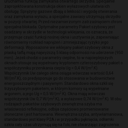
uruchamia funkcję zamykania otwartego skrzydła. Specjalnie
zaprojektowana konstrukcja okien wyłazowych ułatwia ich
obsługę. Sprężyny gazowe dbają o lekkość i wygodę otwierania
oraz zamykania wyłazu, a specjalne zawiasy utrzymują skrzydło
w pozycji otwartej. Przed niezamierzonym zatrzaśnięciem chroni
specjalna blokada. Optymalne parametry Pakiet szybowy jest
osadzany w skrzydle w technologii wklejania, co oznacza, że
przejmuje część funkcji nośnej okna i usztywnia je, zapewniając
równomierny rozkład naprężeń i zmniejszając ryzyko jego
deformacji. Wyposażone we wklejany pakiet szybowy okna z
płaską taflą mają najwyższą 5 klasę odporności na uderzenie (950
mm). Jeżeli chodzi o parametry cieplne, to w najcieplejszych
oknach stosuje się wypełniany kryptonem czteroszybowy pakiet o
2
współczynniku przenikania ciepła Ug = 0,4 W/(m
.K).
Współczynnik Uw całego okna osiąga wówczas wartość 0,64
2
W/(m
.K), co predysponuje go do stosowania w budownictwie
energooszczędnym i pasywnym. Standardowo okna szkli się
trzyszybowym pakietem, w którym komory są wypełniane
2
argonem, a jego Ug = 0,5 W/(m
.K). Okna mają wówczas
2
2
współczynnik Uw 0,7 W/(m
.K), a wyłazowe 0,74 W/(m
.K). W obu
rodzajach pakietów szybowych zewnętrzna szyba ma
właściwości refleksyjne, odbija częściowo promieniowanie
słoneczne i jest hartowana. Wewnętrzna szyba, antywłamaniowa,
standardowo jest klasy P2A i w przypadku pęknięcia, odłamki
szkła cały czas utrzymują się na folii, nie stwarzając zagrożenia.