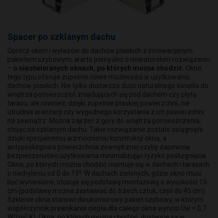
Spacer po szklanym dachu
Oprócz okien i wyłazów do dachów płaskich z innowacyjnym
pakietem szybowym, warto pomyśleć o nowatorskim rozwiązaniu
–
o nieotwieranych oknach, po których można chodzić.
Okno
tego typu oferuje zupełnie nowe możliwości w użytkowaniu
dachów płaskich. Nie tylko dostarcza dużo naturalnego światła do
wnętrza pomieszczeń znajdujących się pod dachem czy płytą
tarasu, ale również, dzięki zupełnie płaskiej powierzchni, nie
utrudnia aranżacji czy wygodnego korzystania z ich powierzchni
na zewnątrz. Można zajrzeć z góry do wnętrza pomieszczenia,
stojąc na szklanym dachu. Takie rozwiązanie zostało osiągnięte
dzięki specjalnemu wzmocnieniu konstrukcji okna, a
antypoślizgowa powierzchnia zewnętrznej szyby zapewnia
bezpieczeństwo użytkowania minimalizując ryzyko poślizgnięcia.
Okna, po których można chodzić montuje się w dachach i tarasach
o
o nachyleniu od 0 do 15
. W dachach zielonych, gdzie okno musi
być wyniesione, stosuje się podstawę montażową o wysokości 15
cm (podstawy można zestawiać do trzech sztuk, czyli do 45 cm).
Szklenie okna stanowi dwukomorowy pakiet szybowy, w którym
współczynnik przenikania ciepła dla całego okna wynosi Uw = 0,7
2
W/(m
.K). Okna, po których można chodzić, dostępne są w