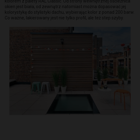
kolorem z palety RAL Classic. Od strony wewnętrznej ościeżnica
okien jest biała, od zewnątrz natomiast można dopasować jej
kolorystykę do stylistyki dachu, wybierając kolor z ponad 200 barw.
Co ważne, lakierowany jest nie tylko profil, ale też step szyby.