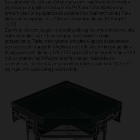
Na zamówienie, okna w wersji manualnej i nieotwieranej można
wyposażyć w pakiet z szybą klasy P4A oraz zmodyfikowany
system okuć (nie pogarsza to parametrów cieplnych okna). Całe
okna spełniają wówczas 2 klasę antywłamaniową (RC2 wg EN
1627).
Zarówno ościeżnica, jak i rama skrzydła są tak wyprofilowane, aby
w jak najmniejszym stopniu ograniczać powierzchnię
przeszklenia. Takie rozwiązanie umożliwia lepsze doświetlenie
pomieszczeń i korzystnie wpływa na efekt wizualny całego okna.
W największych oknach 120 x 220 cm szyba ma powierzchnię 2,23
m2, co stanowi aż 84% powierzchni całego naświetla (w
2
najmniejszych okna o wymiarach 60 x 60 cm szyba ma 0,23 m
i
zajmuje 64% całkowitej powierzchni).