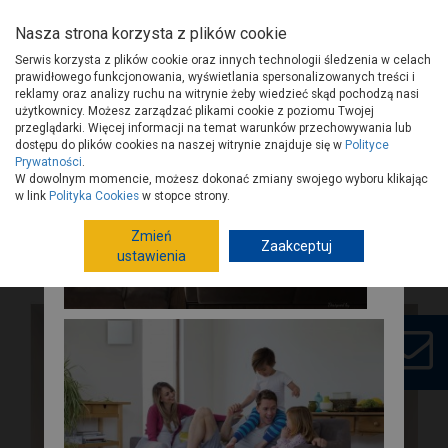
Nasza strona korzysta z plików cookie
Serwis korzysta z plików cookie oraz innych technologii śledzenia w celach
prawidłowego funkcjonowania, wyświetlania spersonalizowanych treści i
reklamy oraz analizy ruchu na witrynie żeby wiedzieć skąd pochodzą nasi
użytkownicy. Możesz zarządzać plikami cookie z poziomu Twojej
Strona główna
Porady
Budowa i remont
Okna
przeglądarki. Więcej informacji na temat warunków przechowywania lub
Jak prawidłowo dobrać okno do płaskiego dachu?
dostępu do plików cookies na naszej witrynie znajduje się w
Polityce
Prywatności
.
Jak prawidłowo dobrać okno do
W dowolnym momencie, możesz dokonać zmiany swojego wyboru klikając
płaskiego dachu?
w link
Polityka Cookies
w stopce strony.
Okna i wyłazy dachowe przeznaczone do stropodachów oraz na
Zmień
Przygotowanie podłóg pod
Zaakceptuj
połacie o małym kącie nachylenia to funkcjonalne i efektowne
ustawienia
okładziny
rozwiązania, które sprawdzają się także w budynkach pasywnych.