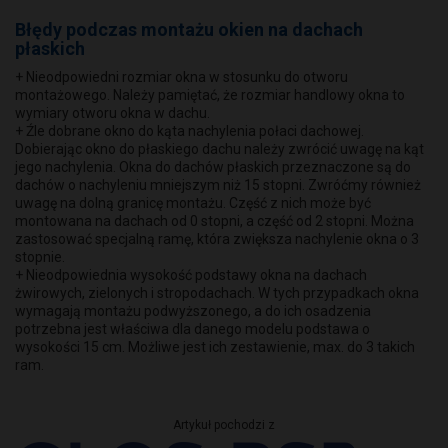
Błędy podczas montażu okien na dachach
płaskich
+ Nieodpowiedni rozmiar okna w stosunku do otworu
montażowego. Należy pamiętać, że rozmiar handlowy okna to
wymiary otworu okna w dachu.
+ Źle dobrane okno do kąta nachylenia połaci dachowej.
Dobierając okno do płaskiego dachu należy zwrócić uwagę na kąt
jego nachylenia. Okna do dachów płaskich przeznaczone są do
dachów o nachyleniu mniejszym niż 15 stopni. Zwróćmy również
uwagę na dolną granicę montażu. Część z nich może być
montowana na dachach od 0 stopni, a część od 2 stopni. Można
zastosować specjalną ramę, która zwiększa nachylenie okna o 3
stopnie.
+ Nieodpowiednia wysokość podstawy okna na dachach
żwirowych, zielonych i stropodachach. W tych przypadkach okna
wymagają montażu podwyższonego, a do ich osadzenia
potrzebna jest właściwa dla danego modelu podstawa o
wysokości 15 cm. Możliwe jest ich zestawienie, max. do 3 takich
ram.
Artykuł pochodzi z