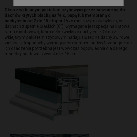
Okna z wklejanym pakietem szybowym przeznaczone są do
dachów krytych blachą na felc, papą lub membraną o
nachyleniu od 2 do 15 stopni.
Przy mniejszym nachyleniu, w
o
dachach zupełnie płaskich (0
), wymagana jest specjalna kątowa
rama montażowa, która o 3o zwiększa nachylenie. Okna z
wklejanym pakietem szybowym nadają się też na dachy żwirowe,
zielone i stropodachy wymagające montażu podwyższonego – do
ich osadzenia potrzebna jest wówczas odpowiednia dla danego
modelu podstawa o wysokości 15 cm.