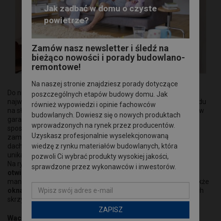
Jak zadbać w domu o czyste
powietrze?
Zamów nasz newsletter i śledź na
bieżąco nowości i porady budowlano-
remontowe!
Na naszej stronie znajdziesz porady dotyczące
Do niedawna w płaskim dachu można było zamontować co
poszczególnych etapów budowy domu. Jak
najwyżej klasyczny świetlik z poliwęglanową kopułą. Ze względu
również wypowiedzi i opinie fachowców
na słabe parametry cieplne takie rozwiązanie sprawdzało się w
budowlanych. Dowiesz się o nowych produktach
garażu, ale nie nadawało się do pomieszczeń użytkowych. Nie
wprowadzonych na rynek przez producentów.
sposób też było sprostać wymaganiom wytrzymałościowym i
Uzyskasz profesjonalnie wyselekcjonowaną
zamienić kopuły na szybę. Dziś dostępne są na rynku okna do
dachów płaskich z innowacyjnym pakietem szybowym oraz
wiedzę z rynku materiałów budowlanych, która
unikatowe okna, po których można chodzić.
pozwoli Ci wybrać produkty wysokiej jakości,
Na rynku dostępne są
okna w wersji nieotwieranej oraz
sprawdzone przez wykonawców i inwestorów.
otwieranej:
wersja sterowana elektrycznie i wersja otwierana
manualnie za pomocą odpowiedniego drążka. Dostępne są także
okna wyłazowe
, które pełnią funkcję komunikacyjną i w których
o
skrzydło otwiera się prawie pod kątem prostym (do 80
).
ZAPISZ
Wachlarz możliwości