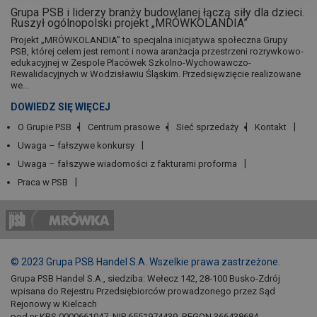
Grupa PSB i liderzy branży budowlanej łączą siły dla dzieci.
Ruszył ogólnopolski projekt „MRÓWKOLANDIA”
Projekt „MRÓWKOLANDIA” to specjalna inicjatywa społeczna Grupy
PSB, której celem jest remont i nowa aranżacja przestrzeni rozrywkowo-
edukacyjnej w Zespole Placówek Szkolno-Wychowawczo-
Rewalidacyjnych w Wodzisławiu Śląskim. Przedsięwzięcie realizowane
we...
DOWIEDZ SIĘ WIĘCEJ
O Grupie PSB
Centrum prasowe
Sieć sprzedaży
Kontakt
Uwaga – fałszywe konkursy
Uwaga – fałszywe wiadomości z fakturami proforma
Praca w PSB
© 2023 Grupa PSB Handel S.A. Wszelkie prawa zastrzeżone.
Grupa PSB Handel S.A., siedziba: Wełecz 142, 28-100 Busko-Zdrój
wpisana do Rejestru Przedsiębiorców prowadzonego przez Sąd
Rejonowy w Kielcach
pod nr KRS 0000661047, NIP 6551974439, REGON 366438684,