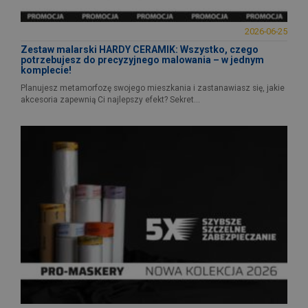
2026-06-25
Zestaw malarski HARDY CERAMIK: Wszystko, czego
potrzebujesz do precyzyjnego malowania – w jednym
komplecie!
Planujesz metamorfozę swojego mieszkania i zastanawiasz się, jakie
akcesoria zapewnią Ci najlepszy efekt? Sekret...