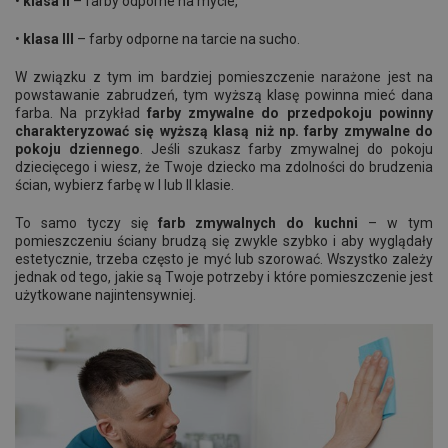
•
klasa II
– farby odporne na mycie,
•
klasa III
– farby odporne na tarcie na sucho.
W związku z tym im bardziej pomieszczenie narażone jest na
powstawanie zabrudzeń, tym wyższą klasę powinna mieć dana
farba. Na przykład
farby zmywalne do przedpokoju powinny
charakteryzować się wyższą klasą niż np. farby zmywalne do
pokoju dziennego
. Jeśli szukasz farby zmywalnej do pokoju
dziecięcego i wiesz, że Twoje dziecko ma zdolności do brudzenia
ścian, wybierz farbę w I lub II klasie.
To samo tyczy się
farb zmywalnych do kuchni
– w tym
pomieszczeniu ściany brudzą się zwykle szybko i aby wyglądały
estetycznie, trzeba często je myć lub szorować. Wszystko zależy
jednak od tego, jakie są Twoje potrzeby i które pomieszczenie jest
użytkowane najintensywniej.