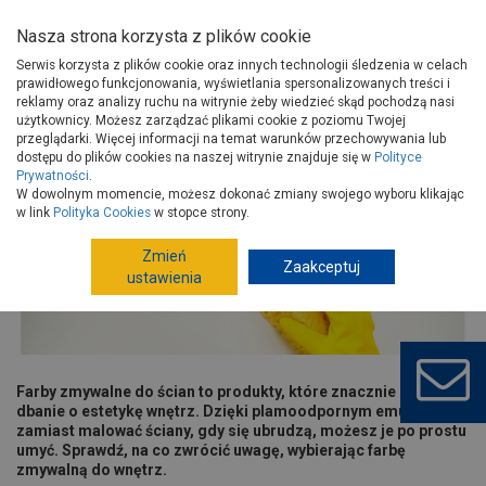
Nasza strona korzysta z plików cookie
Serwis korzysta z plików cookie oraz innych technologii śledzenia w celach
prawidłowego funkcjonowania, wyświetlania spersonalizowanych treści i
reklamy oraz analizy ruchu na witrynie żeby wiedzieć skąd pochodzą nasi
użytkownicy. Możesz zarządzać plikami cookie z poziomu Twojej
Strona główna
Porady
Wykończenie
przeglądarki. Więcej informacji na temat warunków przechowywania lub
Ściany wewnętrzne i sufity
Jak wybrać farbę plamoodporną?
dostępu do plików cookies na naszej witrynie znajduje się w
Polityce
Prywatności
.
Jak wybrać farbę plamoodporną?
W dowolnym momencie, możesz dokonać zmiany swojego wyboru klikając
w link
Polityka Cookies
w stopce strony.
Zmień
Zaakceptuj
ustawienia
Farby zmywalne do ścian to produkty, które znacznie ułatwiają
dbanie o estetykę wnętrz. Dzięki plamoodpornym emulsjom,
zamiast malować ściany, gdy się ubrudzą, możesz je po prostu
umyć. Sprawdź, na co zwrócić uwagę, wybierając farbę
zmywalną do wnętrz.