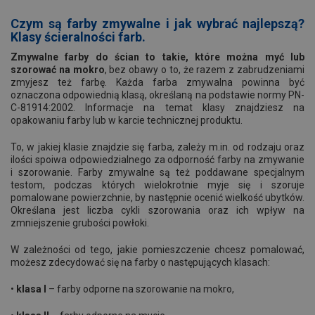
Czym są farby zmywalne i jak wybrać najlepszą?
Klasy ścieralności farb.
Zmywalne farby do ścian to takie, które można myć lub
szorować na mokro
, bez obawy o to, że razem z zabrudzeniami
zmyjesz też farbę. Każda farba zmywalna powinna być
oznaczona odpowiednią klasą, określaną na podstawie normy PN-
C-81914:2002. Informacje na temat klasy znajdziesz na
opakowaniu farby lub w karcie technicznej produktu.
To, w jakiej klasie znajdzie się farba, zależy m.in. od rodzaju oraz
ilości spoiwa odpowiedzialnego za odporność farby na zmywanie
i szorowanie. Farby zmywalne są też poddawane specjalnym
testom, podczas których wielokrotnie myje się i szoruje
pomalowane powierzchnie, by następnie ocenić wielkość ubytków.
Określana jest liczba cykli szorowania oraz ich wpływ na
zmniejszenie grubości powłoki.
W zależności od tego, jakie pomieszczenie chcesz pomalować,
możesz zdecydować się na farby o następujących klasach:
•
klasa I
– farby odporne na szorowanie na mokro,