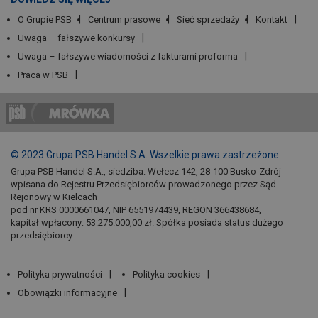
O Grupie PSB
Centrum prasowe
Sieć sprzedaży
Kontakt
Uwaga – fałszywe konkursy
Uwaga – fałszywe wiadomości z fakturami proforma
Praca w PSB
© 2023 Grupa PSB Handel S.A. Wszelkie prawa zastrzeżone.
Grupa PSB Handel S.A., siedziba: Wełecz 142, 28-100 Busko-Zdrój
wpisana do Rejestru Przedsiębiorców prowadzonego przez Sąd
Rejonowy w Kielcach
pod nr KRS 0000661047, NIP 6551974439, REGON 366438684,
kapitał wpłacony: 53.275.000,00 zł. Spółka posiada status dużego
przedsiębiorcy.
Polityka prywatności
Polityka cookies
Obowiązki informacyjne