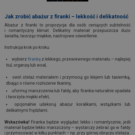
Jak zrobić abażur z firanki – lekkość i delikatność
Abażur z firanki to propozycja dla osób ceniących subtelność
i romantyczny klimat. Delikatny materiał przepuszcza dużo
światła, tworząc miękkie, nastrojowe oświetlenie.
Instrukcja krok po kroku:
wybierz
firankę
z lekkiego, przewiewnego materiału – najlepiej
tiul, organzę lub woal,
owiń stelaż materiałem i przymocuj go klejem lub tasiemką,
dbając o równe rozłożenie tkaniny,
uformuj marszczenia lub fałdy, aby firanka naturalnie opadała
i tworzyła miękki efekt,
opcjonalnie udekoruj abażur koralikami, wstążkami lub
delikatnymi frędzlami.
Wskazówka!
Firanka będzie wyglądać lekko i romantycznie, jeśli
materiał będzie lekko marszczony – wystarczy zebrać go w fałdy
i przymocować w kilku punktach – np. przy górnej obręczy stelaża.