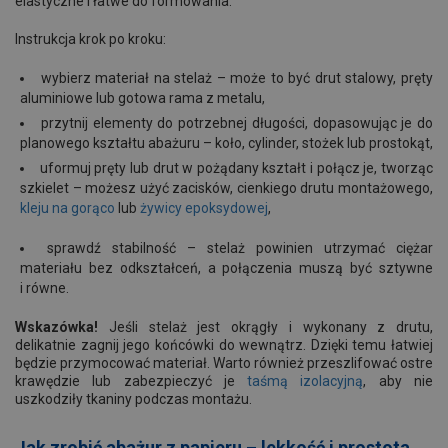
elastyczne i łatwe do formowania.
Instrukcja krok po kroku:
wybierz materiał na stelaż – może to być drut stalowy, pręty
aluminiowe lub gotowa rama z metalu,
przytnij elementy do potrzebnej długości, dopasowując je do
planowego kształtu abażuru – koło, cylinder, stożek lub prostokąt,
uformuj pręty lub drut w pożądany kształt i połącz je, tworząc
szkielet – możesz użyć zacisków, cienkiego drutu montażowego,
kleju na gorąco
lub
żywicy epoksydowej
,
sprawdź stabilność – stelaż powinien utrzymać ciężar
materiału bez odkształceń, a połączenia muszą być sztywne
i równe.
Wskazówka!
Jeśli stelaż jest okrągły i wykonany z drutu,
delikatnie zagnij jego końcówki do wewnątrz. Dzięki temu łatwiej
będzie przymocować materiał. Warto również przeszlifować ostre
krawędzie lub zabezpieczyć je
taśmą izolacyjną
,
aby nie
uszkodziły tkaniny podczas montażu.
Jak zrobić abażur z papieru – lekkość i prostota