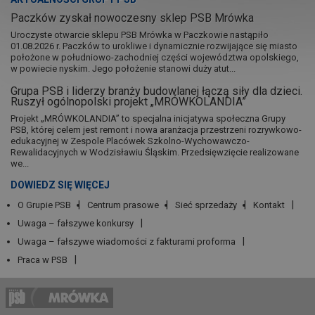
Paczków zyskał nowoczesny sklep PSB Mrówka
Uroczyste otwarcie sklepu PSB Mrówka w Paczkowie nastąpiło
01.08.2026 r. Paczków to urokliwe i dynamicznie rozwijające się miasto
położone w południowo-zachodniej części województwa opolskiego,
w powiecie nyskim. Jego położenie stanowi duży atut...
Grupa PSB i liderzy branży budowlanej łączą siły dla dzieci.
Ruszył ogólnopolski projekt „MRÓWKOLANDIA”
Projekt „MRÓWKOLANDIA” to specjalna inicjatywa społeczna Grupy
PSB, której celem jest remont i nowa aranżacja przestrzeni rozrywkowo-
edukacyjnej w Zespole Placówek Szkolno-Wychowawczo-
Rewalidacyjnych w Wodzisławiu Śląskim. Przedsięwzięcie realizowane
we...
DOWIEDZ SIĘ WIĘCEJ
O Grupie PSB
Centrum prasowe
Sieć sprzedaży
Kontakt
Uwaga – fałszywe konkursy
Uwaga – fałszywe wiadomości z fakturami proforma
Praca w PSB