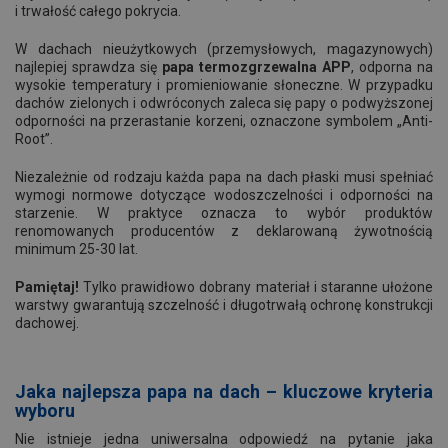
i trwałość całego pokrycia.
W dachach nieużytkowych (przemysłowych, magazynowych)
najlepiej sprawdza się
papa termozgrzewalna APP
, odporna na
wysokie temperatury i promieniowanie słoneczne. W przypadku
dachów zielonych i odwróconych zaleca się papy o podwyższonej
odporności na przerastanie korzeni, oznaczone symbolem „Anti-
Root”.
Niezależnie od rodzaju każda papa na dach płaski musi spełniać
wymogi normowe dotyczące wodoszczelności i odporności na
starzenie. W praktyce oznacza to wybór produktów
renomowanych producentów z deklarowaną żywotnością
minimum 25-30 lat.
Pamiętaj!
Tylko prawidłowo dobrany materiał i staranne ułożone
warstwy gwarantują szczelność i długotrwałą ochronę konstrukcji
dachowej.
Jaka najlepsza papa na dach – kluczowe kryteria
wyboru
Nie istnieje jedna uniwersalna odpowiedź na pytanie jaka