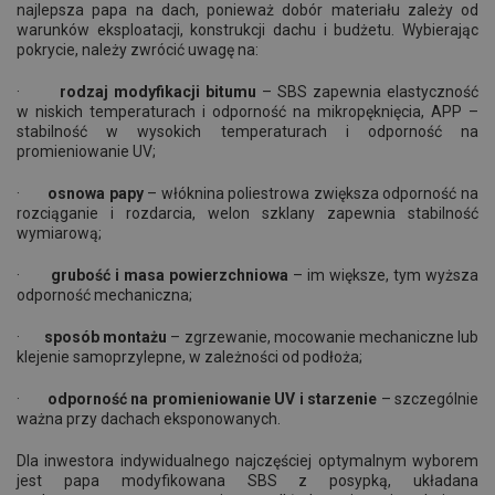
najlepsza papa na dach, ponieważ dobór materiału zależy od
warunków eksploatacji, konstrukcji dachu i budżetu. Wybierając
pokrycie, należy zwrócić uwagę na:
·
rodzaj modyfikacji bitumu
– SBS zapewnia elastyczność
w niskich temperaturach i odporność na mikropęknięcia, APP –
stabilność w wysokich temperaturach i odporność na
promieniowanie UV;
·
osnowa papy
– włóknina poliestrowa zwiększa odporność na
rozciąganie i rozdarcia, welon szklany zapewnia stabilność
wymiarową;
·
grubość i masa powierzchniowa
– im większe, tym wyższa
odporność mechaniczna;
·
sposób montażu
– zgrzewanie, mocowanie mechaniczne lub
klejenie samoprzylepne, w zależności od podłoża;
·
odporność na promieniowanie UV i starzenie
– szczególnie
ważna przy dachach eksponowanych.
Dla inwestora indywidualnego najczęściej optymalnym wyborem
jest papa modyfikowana SBS z posypką, układana