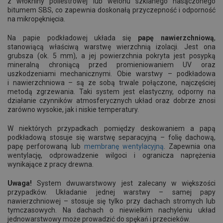
z włókniny poliestrowej lub welonu szklanego nasączonego
bitumem SBS, co zapewnia doskonałą przyczepność i odporność
na mikropęknięcia.
Na papie podkładowej układa się
papę nawierzchniową
,
stanowiącą właściwą warstwę wierzchnią izolacji. Jest ona
grubsza (ok. 5 mm), a jej powierzchnia pokryta jest posypką
mineralną chroniącą przed promieniowaniem UV oraz
uszkodzeniami mechanicznymi. Obie warstwy – podkładowa
i nawierzchniowa – są ze sobą trwale połączone, najczęściej
metodą zgrzewania. Taki system jest elastyczny, odporny na
działanie czynników atmosferycznych układ oraz dobrze znosi
zarówno wysokie, jak i niskie temperatury.
W niektórych przypadkach pomiędzy deskowaniem a papą
podkładową stosuje się warstwę separacyjną – folię dachową,
papę perforowaną lub
membranę wentylacyjną
. Zapewnia ona
wentylację, odprowadzenie wilgoci i ogranicza naprężenia
wynikające z pracy drewna.
Uwaga!
System dwuwarstwowy jest zalecany w większości
przypadków. Układanie jednej warstwy – samej papy
nawierzchniowej – stosuje się tylko przy dachach stromych lub
tymczasowych. Na dachach o niewielkim nachyleniu układ
jednowarstwowy może prowadzić do spękań i przecieków.