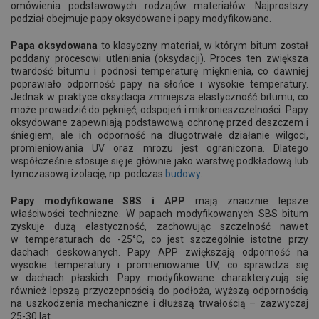
omówienia podstawowych rodzajów materiałów. Najprostszy
podział obejmuje papy oksydowane i papy modyfikowane.
Papa oksydowana
to klasyczny materiał, w którym bitum został
poddany procesowi utleniania (oksydacji). Proces ten zwiększa
twardość bitumu i podnosi temperaturę mięknienia, co dawniej
poprawiało odporność papy na słońce i wysokie temperatury.
Jednak w praktyce oksydacja zmniejsza elastyczność bitumu, co
może prowadzić do pęknięć, odspojeń i mikronieszczelności. Papy
oksydowane zapewniają podstawową ochronę przed deszczem i
śniegiem, ale ich odporność na długotrwałe działanie wilgoci,
promieniowania UV oraz mrozu jest ograniczona. Dlatego
współcześnie stosuje się je głównie jako warstwę podkładową lub
tymczasową izolację, np. podczas
budowy
.
Papy modyfikowane SBS i APP
mają znacznie lepsze
właściwości techniczne. W papach modyfikowanych SBS bitum
zyskuje dużą elastyczność, zachowując szczelność nawet
w temperaturach do -25°C, co jest szczególnie istotne przy
dachach deskowanych. Papy APP zwiększają odporność na
wysokie temperatury i promieniowanie UV, co sprawdza się
w dachach płaskich. Papy modyfikowane charakteryzują się
również lepszą przyczepnością do podłoża, wyższą odpornością
na uszkodzenia mechaniczne i dłuższą trwałością – zazwyczaj
25-30 lat.