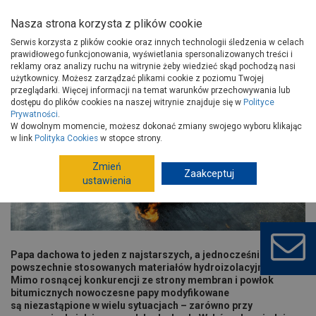
Nasza strona korzysta z plików cookie
Serwis korzysta z plików cookie oraz innych technologii śledzenia w celach
prawidłowego funkcjonowania, wyświetlania spersonalizowanych treści i
reklamy oraz analizy ruchu na witrynie żeby wiedzieć skąd pochodzą nasi
użytkownicy. Możesz zarządzać plikami cookie z poziomu Twojej
Strona główna
Porady
Budowa i remont
przeglądarki. Więcej informacji na temat warunków przechowywania lub
Dachy, rynny i poddasza
Jaka papa na dach?
dostępu do plików cookies na naszej witrynie znajduje się w
Polityce
Prywatności
.
Jaka papa na dach?
W dowolnym momencie, możesz dokonać zmiany swojego wyboru klikając
w link
Polityka Cookies
w stopce strony.
Zmień
Zaakceptuj
ustawienia
Papa dachowa to jeden z najstarszych, a jednocześnie wciąż
powszechnie stosowanych materiałów hydroizolacyjnych.
Mimo rosnącej konkurencji ze strony membran i powłok
bitumicznych nowoczesne papy modyfikowane
są niezastąpione w wielu sytuacjach – zarówno przy