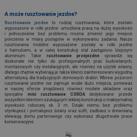
A może rusztowanie jezdne?
Rusztowanie jezdne
to rodzaj rusztowania, które zostało
wyposażone w rolki jezdne: umożliwia pracę na dużej wysokości
i jednocześnie bez problemu można zmienić jego miejsce
położenia w miarę postępów w wykonywaniu zadania. Nasze
rusztowania mobilne wyposażone zostały w rolki jezdne
z hamulcem, a w całej konstrukcji stal zastąpiono lżejszym
aluminium. Takie
rusztowanie przejezdne
sprawdzi się
doskonale nie tylko do profesjonalnych prac budowlanych,
montażowych czy instalacyjnych, ale również na użytek własny,
dlatego chętnie wybierają je także klienci zainteresowani wygodną
alternatywą dla tradycyjnych domowych drabin. Wbrew pozorom
rusztowanie jezdne nie zajmuje wcale dużo miejsca, ponieważ
w naszej ofercie znajdziesz również modele składane oraz
specjalne
mini rusztowanie
CORDA
dedykowane przede
wszystkim klientom szukającym lekkiej konstrukcji o maksymalnej
wysokości roboczej ok. 3 m. Dzięki niemu bez problemu
otynkujesz i pomalujesz ściany oraz sufit, zadbasz o drewnianą
elewację domu parterowego czy wykonasz długotrwałe prace
konserwacyjne.