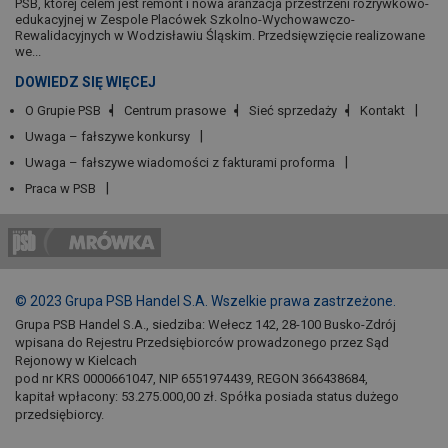
PSB, której celem jest remont i nowa aranżacja przestrzeni rozrywkowo-
edukacyjnej w Zespole Placówek Szkolno-Wychowawczo-
Rewalidacyjnych w Wodzisławiu Śląskim. Przedsięwzięcie realizowane
we...
DOWIEDZ SIĘ WIĘCEJ
O Grupie PSB
Centrum prasowe
Sieć sprzedaży
Kontakt
Uwaga – fałszywe konkursy
Uwaga – fałszywe wiadomości z fakturami proforma
Praca w PSB
© 2023 Grupa PSB Handel S.A. Wszelkie prawa zastrzeżone.
Grupa PSB Handel S.A., siedziba: Wełecz 142, 28-100 Busko-Zdrój
wpisana do Rejestru Przedsiębiorców prowadzonego przez Sąd
Rejonowy w Kielcach
pod nr KRS 0000661047, NIP 6551974439, REGON 366438684,
kapitał wpłacony: 53.275.000,00 zł. Spółka posiada status dużego
przedsiębiorcy.