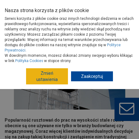
Nasza strona korzysta z plików cookie
Serwis korzysta z plików cookie oraz innych technologii śledzenia w celach
prawidłowego funkcjonowania, wyświetlania spersonalizowanych treści i
reklamy oraz analizy ruchu na witrynie żeby wiedzieć skąd pochodzą nasi
użytkownicy. Możesz zarządzać plikami cookie z poziomu Twojej
Strona główna
Porady
Narzędzia i majsterkowanie
przeglądarki. Więcej informacji na temat warunków przechowywania lub
Narzędzia
Jakie są rodzaje rusztowań i które rozwiązanie wybrać?
dostępu do plików cookies na naszej witrynie znajduje się w
Polityce
Prywatności
.
Jakie są rodzaje rusztowań i które
W dowolnym momencie, możesz dokonać zmiany swojego wyboru klikając
w link
Polityka Cookies
w stopce strony.
rozwiązanie wybrać?
Zmień
Zaakceptuj
ustawienia
Popularność rusztowań do prac na wysokości stale rośnie –
obecnie są one używane nie tylko w branży budowlanej czy
magazynowej. Coraz więcej klientów indywidualnych decyduje
się na zakup takiej konstrukcji i zastąpienie nim tradycyjnej