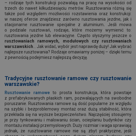
– rodzaje tych konstrukcji pozwalają na pracę na wysokości od
trzech do nawet kilkudziesięciu metrów. Rusztowania różnią się
także pod względem możliwości rozstawienia oraz konstrukcji:
w naszej ofercie znajdziesz zarówno rusztowania jezdne, jak i
stacjonarne rusztowanie specjalne z aluminium
.
Jeśli mowa
o podziale rusztowań, rodzaje, które możemy wymienić to:
rusztowania jezdne lub elewacyjne. Często słyszymy jeszcze o
rusztowaniach ramowych, modułowych czy rusztowaniach
warszawskich
… Jak widać, wybór jest naprawdę duży! Jak wybrać
najlepsze rusztowania? Rodzaje omawiamy poniżej – dzięki temu
z pewnością podejmiesz najlepszą decyzję.
Tradycyjne rusztowanie ramowe czy rusztowanie
warszawskie?
Rusztowanie ramowe
to prosta konstrukcja, która powstaje
z prefabrykowanych płaskich ram, pozwalających na swobodne
poruszanie. Rusztowania ramowe są dość popularne ze względu
na szybki i bezproblemowy montaż oraz dużą stabilność, która
przekłada się na wyższe bezpieczeństwo. Najczęściej stosujemy
je przy tynkowaniu i malowaniu ścian, ocieplaniu budynków czy
montażu instalacji przemysłowych. Duży rozmiar i waga sprawiają
jednak, że rusztowanie ramowe nie są zbyt praktyczne, jeśli