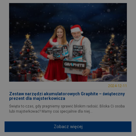
2024-12-11
Zestaw narzędzi akumulatorowych Graphite – świąteczny
prezent dla majsterkowicza
Święta to czas, gdy pragniemy sprawić bliskim radość. Bliska Ci osoba
lubi majsterkować? Mamy coś specjalnie dla niej...
Zobacz więcej