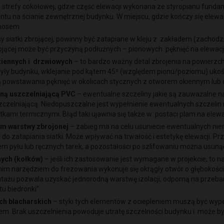
 strefy cokołowej, gdzie część elewacji wykonana ze styropianu fund
 na ścianie zewnętrznej budynku. W miejscu, gdzie kończy się elewac
inosem.
y siatki zbrojącej, powinny być zatapiane w kleju z zakładem (zachodz
rojącej może być przyczyną podłużnych – pionowych pęknięć na elewac
kiennych i drzwiowych
– to bardzo ważny detal zbrojenia na powierzc
ryły budynku, wklejanie pod kątem 45⁰ (względem pionu/poziomu) ukoś
 powstawania pęknięć w okolicach stycznych z otworem okiennym lu
pianą uszczelniającą PVC
– ewentualne szczeliny jakie są zauważalne n
czelniającą. Niedopuszczalne jest wypełnienie ewentualnych szczelin
kami termicznymi. Błąd taki ujawnia się także w postaci plam na elewa
em warstwy zbrojonej
– zabieg ma na celu usuniecie ewentualnych nie
o zatapiania siatki. Może wpływać na trwałość i estetykę elewacji. P
em pyłu lub ręcznych tarek, a pozostałości po szlifowaniu można us
ych (kołków)
– jeśli ich zastosowanie jest wymagane w projekcie, to
nim narzędziem do frezowania wykonuje się okrągły otwór o głębokości
tażu pozwala uzyskać jednorodną warstwę izolacji, odporną na przeb
tu biedronki”.
ach blacharskich
– styki tych elementów z ociepleniem muszą być wyp
. Brak uszczelnienia powoduje utratę szczelności budynku i może by