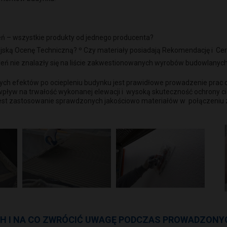
eń – wszystkie produkty od jednego producenta?
ską Ocenę Techniczną? º Czy materiały posiadają Rekomendację i Cert
leń nie znalazły się na liście zakwestionowanych wyrobów budowla
ch efektów po ociepleniu budynku jest prawidłowe prowadzenie prac oc
pływ na trwałość wykonanej elewacji i wysoką skuteczność ochrony cie
 jest zastosowanie sprawdzonych jakościowo materiałów w połączeni
H I NA CO ZWRÓCIĆ UWAGĘ PODCZAS PROWADZONY