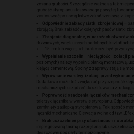
zmiana grubości. Szczególnie ważne są też miejsca
grubość styropianu stosowanego powyżej fundamentu
zastosować poziomą listwę zakończeniową z kap
Odpowiednie zakłady siatki zbrojeniowej
– pas
zbrojącą. Brak zakładów kolejnych pasów siatki zb
Zbrojenie diagonalne, w narożach otworów o
drzwiowych, wnęk i innych podobnych kształtach b
x 15 cm lub więcej, ich brak może być przyczyną
Wypełnianie szczelin i nieciągłości izolacji 
poziomych) należy wypełnić pianką montażową, usz
klejącą cementową. Spoiny z zaprawy stają się most
Wyrównanie warstwy izolacji przed wykonani
Dodatkowo może też zwiększać przyczepność kleju d
mechanicznych urządzeń do szlifowania z odciągi
Poprawność osadzenia łączników mechaniczn
talerzyk łącznika w warstwie styropianu. Odpowied
zamknięty zaślepką styropianową. Taki sposób mon
łączniki mechaniczne. Elewacja wolna od tzw. „Efek
Brak uszczelnień przy ościeżnicach i obróbk
impregnowaną taśmą rozprężoną lub uszczelniaczem
deszczowej pod płyty termoizolacyjne.