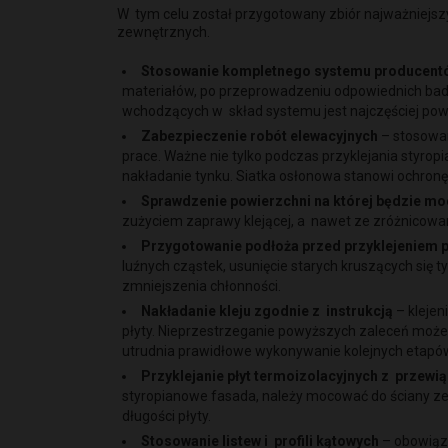
W tym celu został przygotowany zbiór najważniejszy
zewnętrznych.
Stosowanie kompletnego systemu producent
materiałów, po przeprowadzeniu odpowiednich bad
wchodzących w skład systemu jest najczęściej pow
Zabezpieczenie robót elewacyjnych
– stosowan
prace. Ważne nie tylko podczas przyklejania styrop
nakładanie tynku. Siatka osłonowa stanowi ochro
Sprawdzenie powierzchni na której będzie mo
zużyciem zaprawy klejącej, a nawet ze zróżnicowan
Przygotowanie podłoża przed przyklejeniem p
luźnych cząstek, usunięcie starych kruszących się 
zmniejszenia chłonności.
Nakładanie kleju zgodnie z instrukcją
– kleje
płyty. Nieprzestrzeganie powyższych zaleceń może p
utrudnia prawidłowe wykonywanie kolejnych etapów 
Przyklejanie płyt termoizolacyjnych z przew
styropianowe fasada, należy mocować do ściany zewn
długości płyty.
Stosowanie listew i profili kątowych
– obowiąz