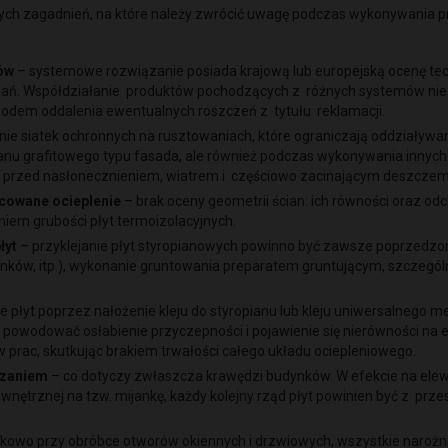
ch zagadnień, na które należy zwrócić uwagę podczas wykonywania prac
ów
– systemowe rozwiązanie posiada krajową lub europejską ocenę tec
ań. Współdziałanie produktów pochodzących z różnych systemów nie 
odem oddalenia ewentualnych roszczeń z tytułu reklamacji.
ie siatek ochronnych na rusztowaniach, które ograniczają oddział
ianu grafitowego typu fasada, ale również podczas wykonywania innych wa
nę przed nasłonecznieniem, wiatrem i częściowo zacinającym deszcze
cowane ocieplenie
– brak oceny geometrii ścian: ich równości oraz od
iem grubości płyt termoizolacyjnych.
łyt
– przyklejanie płyt styropianowych powinno być zawsze poprzedz
tynków, itp.), wykonanie gruntowania preparatem gruntującym, szczegól
nie płyt poprzez nałożenie kleju do styropianu lub kleju uniwersalneg
owodować osłabienie przyczepności i pojawienie się nierówności na ele
prac, skutkując brakiem trwałości całego układu ociepleniowego.
iązaniem
– co dotyczy zwłaszcza krawędzi budynków. W efekcie na elewac
ętrznej na tzw. mijankę, każdy kolejny rząd płyt powinien być z przes
kowo przy obróbce otworów okiennych i drzwiowych, wszystkie narożnik