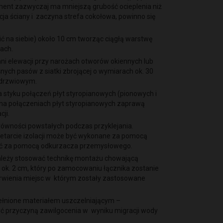
ament zazwyczaj ma mniejszą grubość ocieplenia niż
ja ściany i zaczyna strefa cokołowa, powinno się
ić na siebie) około 10 cm tworząc ciągłą warstwę
jach.
hni elewacji przy narożach otworów okiennych lub
nych pasów z siatki zbrojącej o wymiarach ok. 30
b drzwiowym.
a styku połączeń płyt styropianowych (pionowych i
 na połączeniach płyt styropianowych zaprawą
cji.
równości powstałych podczas przyklejania.
rzetarcie izolacji może być wykonane za pomocą
unąć za pomocą odkurzacza przemysłowego.
 należy stosować technikę montażu chowającą
 ok. 2 cm, który po zamocowaniu łącznika zostanie
arwienia miejsc w którym zostały zastosowane
ełnione materiałem uszczelniającym –
ć przyczyną zawilgocenia w wyniku migracji wody