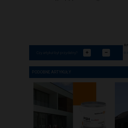
Ar
o.
Czy artykuł był przydatny?
PODOBNE ARTYKUŁY