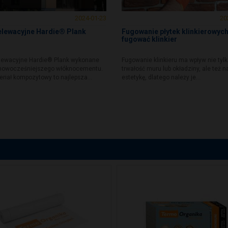
2024-01-23
20
elewacyjne Hardie® Plank
Fugowanie płytek klinkierowych
fugować klinkier
elewacyjne Hardie® Plank wykonane
Fugowanie klinkieru ma wpływ nie tyl
jnowocześniejszego włóknocementu.
trwałość muru lub okładziny, ale też n
riał kompozytowy to najlepsza...
estetykę, dlatego należy je...