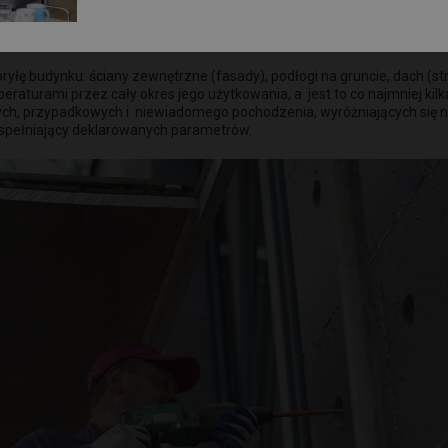
 się dzięki ociepleniu budynku. Ceny nośników energii: prądu, gazu, ole
ując znacząco zużycie energii, mocno ogranicza się emisję CO2, co pozy
 bryłę budynku: ściany zewnętrzne (fasady), podłogi na gruncie, dach 
eraturami przez cały okres jego użytkowania, a jest to co najmniej kilk
ych, przypadkowych i niewiadomego pochodzenia, wyróżniających się n
pełniający deklarowanych parametrów.