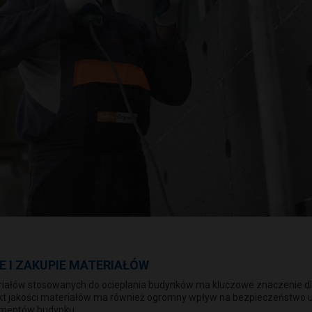
E I ZAKUPIE MATERIAŁÓW
riałów stosowanych do ocieplania budynków ma kluczowe znaczenie dla
pekt jakości materiałów ma również ogromny wpływ na bezpieczeństwo 
lementów budynku.