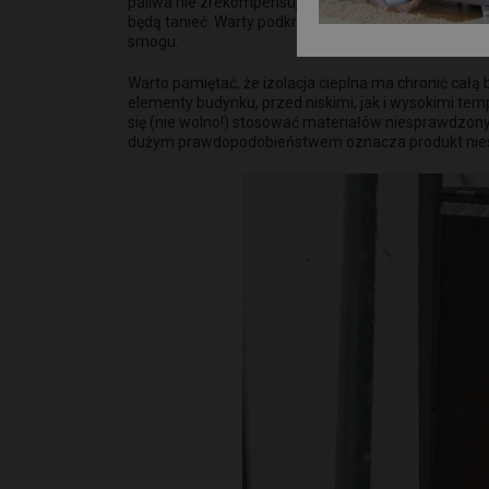
paliwa nie zrekompensuje oszczędności, jakie uzyska
będą tanieć. Warty podkreślenia jest fakt, że reduk
smogu.
Warto pamiętać, że izolacja cieplna ma chronić całą
elementy budynku, przed niskimi, jak i wysokimi temp
się (nie wolno!) stosować materiałów niesprawdzon
dużym prawdopodobieństwem oznacza produkt nies