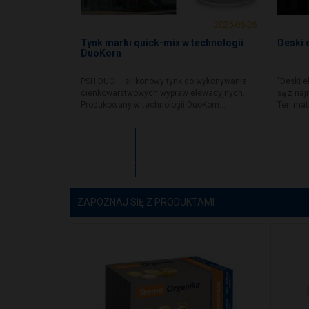
2025-06-26
Tynk marki quick-mix w technologii
Deski 
DuoKorn
PSH DUO – silikonowy tynk do wykonywania
"Deski 
cienkowarstwowych wypraw elewacyjnych.
są z na
Produkowany w technologii DuoKorn...
Ten mate
Zobacz
więcej
ZAPOZNAJ SIĘ Z PRODUKTAMI