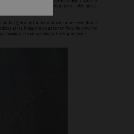
ju opałowego, węgla, drewna czy biomasy, raczej nie
tywnie wpływa na środowisko naturalne – eliminacja
(stropodach), ściany fundamentowe i inne zewnętrzne
adziesiąt lat. Mając na uwadze ten fakt, nie powinno
ajczęściej niską ceną zakupu. Co w praktyce z