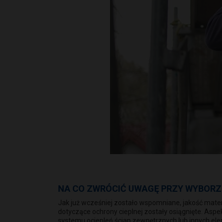
NA CO ZWRÓCIĆ UWAGĘ PRZY WYBORZ
Jak już wcześniej zostało wspomniane, jakość mate
dotyczące ochrony cieplnej zostały osiągnięte. As
systemu ociepleń ścian zewnętrznych lub innych e