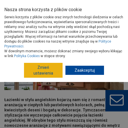
Nasza strona korzysta z plików cookie
Serwis korzysta z plików cookie oraz innych technologii śledzenia w celach
prawidłowego funkcjonowania, wyświetlania spersonalizowanych treści i
reklamy oraz analizy ruchu na witrynie żeby wiedzieć skąd pochodzą nasi
użytkownicy. Możesz zarządzać plikami cookie z poziomu Twojej
Strona główna
Porady
Wyposażenie
Łazienka
przeglądarki. Więcej informacji na temat warunków przechowywania lub
Łazienka w stylu angielskim
dostępu do plików cookies na naszej witrynie znajduje się w
Polityce
Prywatności
.
Łazienka w stylu angielskim
W dowolnym momencie, możesz dokonać zmiany swojego wyboru klikając
w link
Polityka Cookies
w stopce strony.
Zmień
Zaakceptuj
ustawienia
Łazienki w stylu angielskim kojarzą nam się z romantyczną
aranżacją w ciepłych lub pastelowych kolorach, pełną
kwiecistych deseni i bogatą w dekoracje. Tymczasem taka
stylizacja nie wyczerpuje całkowicie pojęcia łazienki
angielskiej. W obrębie tego stylu mieszczą się również
nowoczesne aranżacje z motywami nawiązującymi do wnętrz