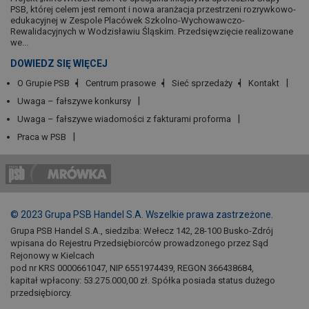
PSB, której celem jest remont i nowa aranżacja przestrzeni rozrywkowo-
edukacyjnej w Zespole Placówek Szkolno-Wychowawczo-
Rewalidacyjnych w Wodzisławiu Śląskim. Przedsięwzięcie realizowane
we...
DOWIEDZ SIĘ WIĘCEJ
O Grupie PSB
Centrum prasowe
Sieć sprzedaży
Kontakt
Uwaga – fałszywe konkursy
Uwaga – fałszywe wiadomości z fakturami proforma
Praca w PSB
© 2023 Grupa PSB Handel S.A. Wszelkie prawa zastrzeżone.
Grupa PSB Handel S.A., siedziba: Wełecz 142, 28-100 Busko-Zdrój
wpisana do Rejestru Przedsiębiorców prowadzonego przez Sąd
Rejonowy w Kielcach
pod nr KRS 0000661047, NIP 6551974439, REGON 366438684,
kapitał wpłacony: 53.275.000,00 zł. Spółka posiada status dużego
przedsiębiorcy.