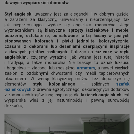
dawnych wyspiarskich domostw.
Styl angielski
uważany jest za elegancki i w dobrym guście,
a zarazem za klasyczny, uniwersalny i nieprzemijający, tak
jak nieprzemijająca wydaje się angielska monarchia. Jego
wyznacznikiem są
klasyczne sprzęty łazienkowe i meble,
boazerie, sztukaterie, pomalowane farbą ściany w jasnych
stonowanych kolorach i płytki jednolite kolorystycznie,
czasami z dekorami lub deseniami czerpiącymi inspiracje
z dawnych printów roślinnych.
Patrząc na
łazienkę w stylu
angielskim,
czujemy wyraźnie, jak ważna jest tutaj historia
i tradycja, a także monarchia. Nie brakuje tu oznak luksusu
i bogactwa – złoconej lub mosiężnej
armatury
, a nawet ciężkich
zasłon z ozdobnymi chwostami czy mebli tapicerowanych
aksamitem. W wersji klasycznej można też dopatrzyć się
elementów
stylu kolonialnego
– solidnych
szafek
łazienkowych
z drewna egzotycznego, dekoracyjnych dodatków
z zamorskich krajów. Inną inspiracją dla
łazienek angielskich
jest
wyspiarska wieś z jej naturalnością i pewną surowością
i lekkością.