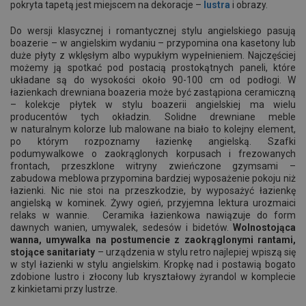
pokryta tapetą jest miejscem na dekoracje –
lustra
i obrazy.
Do wersji klasycznej i romantycznej stylu angielskiego pasują
boazerie – w angielskim wydaniu – przypomina ona kasetony lub
duże płyty z wklęsłym albo wypukłym wypełnieniem. Najczęściej
możemy ją spotkać pod postacią prostokątnych paneli, które
układane są do wysokości około 90-100 cm od podłogi. W
łazienkach drewniana boazeria może być zastąpiona ceramiczną
– kolekcje płytek w stylu boazerii angielskiej ma wielu
producentów tych okładzin. Solidne drewniane meble
w naturalnym kolorze lub malowane na biało to kolejny element,
po którym rozpoznamy łazienkę angielską. Szafki
podumywalkowe o zaokrąglonych korpusach i frezowanych
frontach, przeszklone witryny zwieńczone gzymsami –
zabudowa meblowa przypomina bardziej wyposażenie pokoju niż
łazienki. Nic nie stoi na przeszkodzie, by wyposażyć łazienkę
angielską w kominek. Żywy ogień, przyjemna lektura urozmaici
relaks w wannie. Ceramika łazienkowa nawiązuje do form
dawnych wanien, umywalek, sedesów i bidetów.
Wolnostojąca
wanna, umywalka na postumencie z zaokrąglonymi rantami,
stojące sanitariaty
– urządzenia w stylu retro najlepiej wpiszą się
w styl łazienki w stylu angielskim. Kropkę nad i postawią bogato
zdobione lustro i złocony lub kryształowy żyrandol w komplecie
z kinkietami przy lustrze.