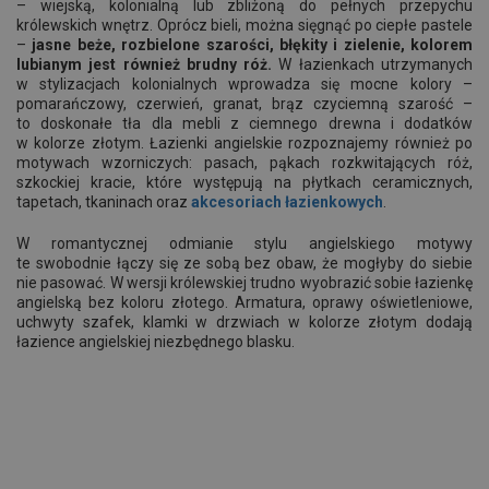
– wiejską, kolonialną lub zbliżoną do pełnych przepychu
królewskich wnętrz. Oprócz bieli, można sięgnąć po ciepłe pastele
–
jasne beże, rozbielone szarości, błękity i zielenie, kolorem
lubianym jest również brudny róż.
W łazienkach utrzymanych
w stylizacjach kolonialnych wprowadza się mocne kolory –
pomarańczowy, czerwień, granat, brąz czyciemną szarość –
to doskonałe tła dla mebli z ciemnego drewna i dodatków
w kolorze złotym. Łazienki angielskie rozpoznajemy również po
motywach wzorniczych: pasach, pąkach rozkwitających róż,
szkockiej kracie, które występują na płytkach ceramicznych,
tapetach, tkaninach oraz
akcesoriach łazienkowych
.
W romantycznej odmianie stylu angielskiego motywy
te swobodnie łączy się ze sobą bez obaw, że mogłyby do siebie
nie pasować. W wersji królewskiej trudno wyobrazić sobie łazienkę
angielską bez koloru złotego. Armatura, oprawy oświetleniowe,
uchwyty szafek, klamki w drzwiach w kolorze złotym dodają
łazience angielskiej niezbędnego blasku.