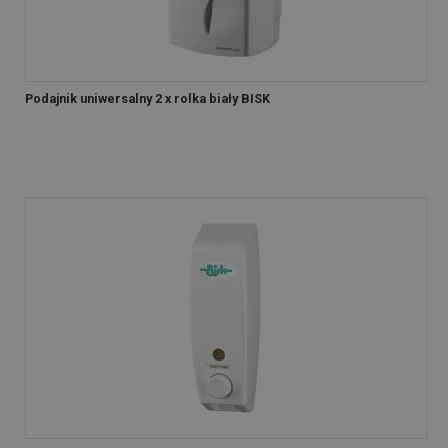
Podajnik uniwersalny 2 x rolka biały BISK