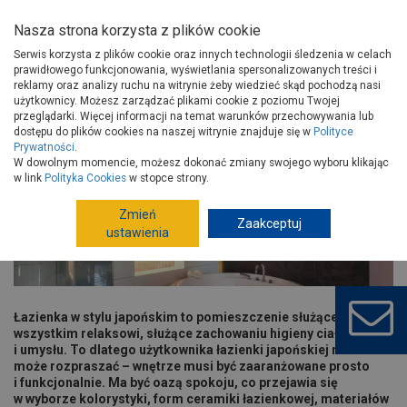
Nasza strona korzysta z plików cookie
Serwis korzysta z plików cookie oraz innych technologii śledzenia w celach
prawidłowego funkcjonowania, wyświetlania spersonalizowanych treści i
reklamy oraz analizy ruchu na witrynie żeby wiedzieć skąd pochodzą nasi
użytkownicy. Możesz zarządzać plikami cookie z poziomu Twojej
Strona główna
Porady
Wyposażenie
Łazienka
przeglądarki. Więcej informacji na temat warunków przechowywania lub
Łazienka w stylu japońskim
dostępu do plików cookies na naszej witrynie znajduje się w
Polityce
Prywatności
.
Łazienka w stylu japońskim
W dowolnym momencie, możesz dokonać zmiany swojego wyboru klikając
w link
Polityka Cookies
w stopce strony.
Zmień
Zaakceptuj
ustawienia
Łazienka w stylu japońskim to pomieszczenie służące przede
wszystkim relaksowi, służące zachowaniu higieny ciała
i umysłu. To dlatego użytkownika łazienki japońskiej nic nie
może rozpraszać – wnętrze musi być zaaranżowane prosto
i funkcjonalnie. Ma być oazą spokoju, co przejawia się
w wyborze kolorystyki, form ceramiki łazienkowej, materiałów