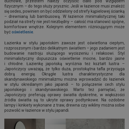
duchowe, przedtem należy oczyścić ciało pod względem
fizycznym – do tego służy prysznic. Jeśli w łazience musi znaleźć
się sedes, powinien on być oddzielony od strefy kąpielowej ścianką
– drewnianą lub bambusową. W łazience minimalistycznej taki
podział na strefy nie jest niezbędny – całość ma stanowić spójne,
komfortowe wnętrze. Kolejnym elementem różnicującym może
być
oświetlenie
.
Łazienka w stylu japońskim zawsze jest oświetlona ciepłym,
rozproszonym i bardzo delikatnym światłem – jego zadaniem jest
budowanie nastroju służącego wyciszeniu i relaksowi. Styl
minimalistyczny dopuszcza oświetlenie mocne, bardzo jasne
i chłodne. Łazienkę japońską wyróżnia też kształt lustra –
Japończycy uważają, że tylko duża, prostokątna tafla przyciąga
dobrą energię. Okrągłe lustra charakterystyczne dla
skandynawskiego minimalizmu można wprowadzić do łazienek
w stylu określanym jako japandi – to połączenie cech stylu
japońskiego i skandynawskiego. Warto też pamiętać, że
Japończycy preferują oprawy światła dyskretne, w większości
źródła światła są to ukryte oprawy podtynkowe. Na ozdobne
lampy i kinkiety wykonane z traw, drewna czy wikliny można sobie
pozwolić w łazience w stylu japandi.