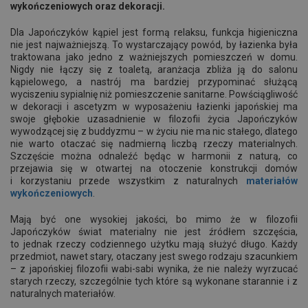
wykończeniowych oraz dekoracji.
Dla Japończyków kąpiel jest formą relaksu, funkcja higieniczna
nie jest najważniejszą. To wystarczający powód, by łazienka była
traktowana jako jedno z ważniejszych pomieszczeń w domu.
Nigdy nie łączy się z toaletą, aranżacja zbliża ją do salonu
kąpielowego, a nastrój ma bardziej przypominać służącą
wyciszeniu sypialnię niż pomieszczenie sanitarne. Powściągliwość
w dekoracji i ascetyzm w wyposażeniu łazienki japońskiej ma
swoje głębokie uzasadnienie w filozofii życia Japończyków
wywodzącej się z buddyzmu – w życiu nie ma nic stałego, dlatego
nie warto otaczać się nadmierną liczbą rzeczy materialnych.
Szczęście można odnaleźć będąc w harmonii z naturą, co
przejawia się w otwartej na otoczenie konstrukcji domów
i korzystaniu przede wszystkim z naturalnych
materiałów
wykończeniowych
.
Mają być one wysokiej jakości, bo mimo że w filozofii
Japończyków świat materialny nie jest źródłem szczęścia,
to jednak rzeczy codziennego użytku mają służyć długo. Każdy
przedmiot, nawet stary, otaczany jest swego rodzaju szacunkiem
– z japońskiej filozofii wabi-sabi wynika, że nie należy wyrzucać
starych rzeczy, szczególnie tych które są wykonane starannie i z
naturalnych materiałów.