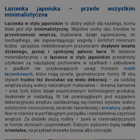
Łazienka japońska – przede wszystkim
minimalistyczna
Łazienka w stylu japońskim
to dobry wybór dla każdego, komu
bliski jest styl
minimalistyczny.
Wspólne cechy obu trendów to
przestronność wnętrza,
budowana dzięki ograniczonej do
niezbędnego, ale zapewniającego wygodę i komfort minimum
liczbie sprzętów, nieblokowanym przesłonami
dopływie światła
dziennego, jasnej i spokojnej palecie barw.
W łazience
minimalistycznej i w
łazience w stylu japońskim
przedmioty
użytkowe są najczęściej pochowane w szafkach i zabudowie
o gładkich nie przykuwających uwagi frontach
mebli
łazienkowych
, które mają proste, geometryczne formy. W obu
stylach
trudno też doszukać się wielu dekoracj
i – za ozdobę
wnętrza służą walory naturalnych materiałów – drewna, kamienia
– oraz tych, które dzięki współczesnym technologiom produkcji,
doskonale je naśladują. W tak powściągliwym pod względem
dekoracyjności wnętrzu uwidaczniają się również wysokie walory
estetyczne nowoczesnej ceramiki łazienkowej i
armatury
, piękno
tkwi w również w perfekcyjnym porządku i nieskazitelnej czystości
wnętrza. Za dodatki służą rośliny – żywe w minimalistycznych
w formie donicach i pojemnikach. Dobrym wyborem będą
rośliny
orientalne,
na przykład drzewko bonsai albo storczyki.