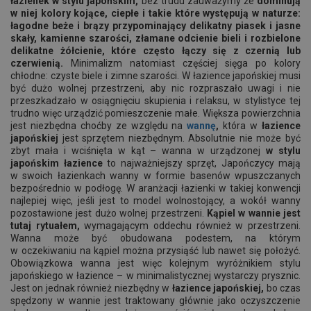
łazienek w stylu japońskim,
bez trudu zauważymy że
dominują
w niej kolory kojące, ciepłe i takie które występują w naturze:
łagodne beże i brązy przypominający delikatny piasek i jasne
skały, kamienne szarości, złamane odcienie bieli i rozbielone
delikatne żółcienie, które często łączy się z czernią lub
czerwienią.
Minimalizm natomiast częściej sięga po kolory
chłodne: czyste biele i zimne szarości. W łazience japońskiej musi
być dużo wolnej przestrzeni, aby nic rozpraszało uwagi i nie
przeszkadzało w osiągnięciu skupienia i relaksu, w stylistyce tej
trudno więc urządzić pomieszczenie małe. Większa powierzchnia
jest niezbędna choćby ze względu na
wannę
,
która w
łazience
japońskiej
jest sprzętem niezbędnym. Absolutnie nie może być
zbyt mała i wciśnięta w kąt – wanna w urządzonej
w stylu
japońskim łazience
to najważniejszy sprzęt, Japończycy mają
w swoich łazienkach wanny w formie basenów wpuszczanych
bezpośrednio w podłogę. W aranżacji łazienki w takiej konwencji
najlepiej więc, jeśli jest to model wolnostojący, a wokół wanny
pozostawione jest dużo wolnej przestrzeni.
Kąpiel w wannie jest
tutaj rytuałem,
wymagającym oddechu również w przestrzeni.
Wanna może być obudowana podestem, na którym
w oczekiwaniu na kąpiel można przysiąść lub nawet się położyć.
Obowiązkowa wanna jest więc kolejnym wyróżnikiem stylu
japońskiego w łazience – w minimalistycznej wystarczy prysznic.
Jest on jednak również niezbędny w
łazience japońskiej,
bo czas
spędzony w wannie jest traktowany głównie jako oczyszczenie