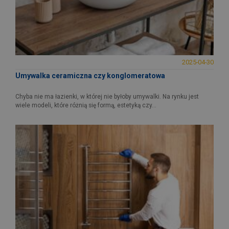
2025-04-30
Umywalka ceramiczna czy konglomeratowa
Chyba nie ma łazienki, w której nie byłoby umywalki. Na rynku jest
wiele modeli, które różnią się formą, estetyką czy...