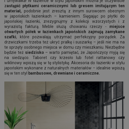
i umywalka! W łazience w stylu japońskim można je oczywiście
z
astąpić płytkami ceramicznymi lub gresem imitującym ten
materiał,
podobnie jest zresztą z innym surowcem obecnym
w japońskich łazienkach – kamieniem. Sięgając po płytki do
japońskiej łazienki, zrezygnujmy z kolekcji wzorzystych i z
wyrazistą fakturą. Meble służą chowaniu rzeczy -
miejsce
otwartych półek w łazienkach japońskich zajmują zamykane
szafki
, które pozwalają utrzymać perfekcyjny porządek. Za
drzwiczkami trzeba też ukryć pralkę i suszarkę – jeśli nie ma na
te sprzęty osobnego miejsca w domu czy mieszkaniu. Niezbędne
będzie też
siedzisko
– warto pamiętać, że Japończycy myją się
na siedząco. Taboret czy krzesło lub fotel rattanowy czy
wiklinowy wpiszą się w tę stylistykę. Akcesoria do łazienki w stylu
japońskim wykonane z naturalnych materiałów – idealnie wpiszą
się w ten styl
bambusowe, drewniane i ceramiczne.