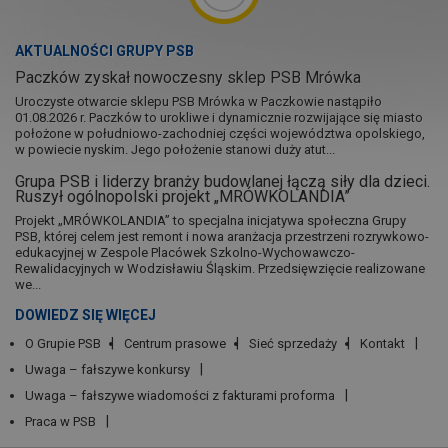
AKTUALNOŚCI GRUPY PSB
Paczków zyskał nowoczesny sklep PSB Mrówka
Uroczyste otwarcie sklepu PSB Mrówka w Paczkowie nastąpiło
01.08.2026 r. Paczków to urokliwe i dynamicznie rozwijające się miasto
położone w południowo-zachodniej części województwa opolskiego,
w powiecie nyskim. Jego położenie stanowi duży atut...
Grupa PSB i liderzy branży budowlanej łączą siły dla dzieci.
Ruszył ogólnopolski projekt „MRÓWKOLANDIA”
Projekt „MRÓWKOLANDIA” to specjalna inicjatywa społeczna Grupy
PSB, której celem jest remont i nowa aranżacja przestrzeni rozrywkowo-
edukacyjnej w Zespole Placówek Szkolno-Wychowawczo-
Rewalidacyjnych w Wodzisławiu Śląskim. Przedsięwzięcie realizowane
we...
DOWIEDZ SIĘ WIĘCEJ
O Grupie PSB
Centrum prasowe
Sieć sprzedaży
Kontakt
Uwaga – fałszywe konkursy
Uwaga – fałszywe wiadomości z fakturami proforma
Praca w PSB