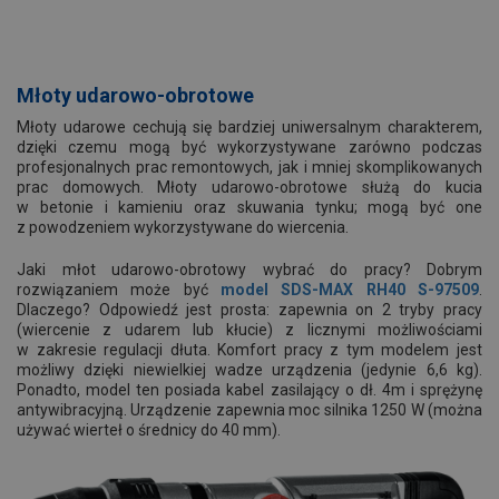
Młoty udarowo-obrotowe
Młoty udarowe cechują się bardziej uniwersalnym charakterem,
dzięki czemu mogą być wykorzystywane zarówno podczas
profesjonalnych prac remontowych, jak i mniej skomplikowanych
prac domowych. Młoty udarowo-obrotowe służą do kucia
w betonie i kamieniu oraz skuwania tynku; mogą być one
z powodzeniem wykorzystywane do wiercenia.
Jaki młot udarowo-obrotowy wybrać do pracy? Dobrym
rozwiązaniem może być
model SDS-MAX RH40 S-97509
.
Dlaczego? Odpowiedź jest prosta: zapewnia on 2 tryby pracy
(wiercenie z udarem lub kłucie) z licznymi możliwościami
w zakresie regulacji dłuta. Komfort pracy z tym modelem jest
możliwy dzięki niewielkiej wadze urządzenia (jedynie 6,6 kg).
Ponadto, model ten posiada kabel zasilający o dł. 4m i sprężynę
antywibracyjną. Urządzenie zapewnia moc silnika 1250 W (można
używać wierteł o średnicy do 40 mm).