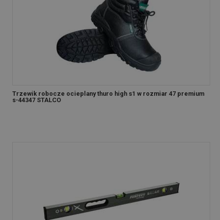
Trzewik robocze ocieplany thuro high s1 w rozmiar 47 premium
s-44347 STALCO