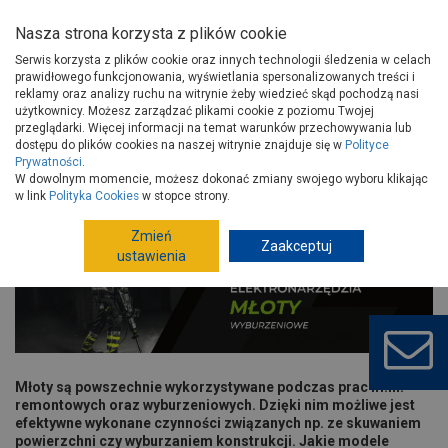
Nasza strona korzysta z plików cookie
Serwis korzysta z plików cookie oraz innych technologii śledzenia w celach
prawidłowego funkcjonowania, wyświetlania spersonalizowanych treści i
reklamy oraz analizy ruchu na witrynie żeby wiedzieć skąd pochodzą nasi
użytkownicy. Możesz zarządzać plikami cookie z poziomu Twojej
Strona główna
Porady
Narzędzia i majsterkowanie
przeglądarki. Więcej informacji na temat warunków przechowywania lub
Narzędzia
Młot wyburzeniowy i udarowy – jaki wybrać?
dostępu do plików cookies na naszej witrynie znajduje się w
Polityce
Prywatności
.
Młot wyburzeniowy i udarowy – jaki
W dowolnym momencie, możesz dokonać zmiany swojego wyboru klikając
w link
Polityka Cookies
w stopce strony.
wybrać?
Zmień
Zaakceptuj
ustawienia
Młoty są powszechnie wykorzystywane podczas prac m.in.
remontowych oraz wyburzeniowych. Dzięki nim możliwe jest
efektywne wykonane czynności związanych np. ze skuwaniem
powierzchni czy wyburzaniem konstrukcji. Jakie modele