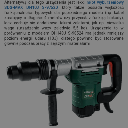
Alternatywą dla tego urządzenia jest lekki
młot wyburzeniowy
SDS-MAX DH10J S-97520
, który także posiada większość
funkcjonalności typowych dla poprzedniego modelu (np. kabel
zasilający o długości 4 metrów czy przycisk z funkcją blokady),
lecz cechuje się dodatkowo takimi zaletami, jak np. niewielka
waga (urządzenie waży zaledwie 5,5 kg). Urządzenie to w
porównaniu z modelem DHH48J S-98524 ma jednak mniejszy
poziom energii udaru (10J), dlatego powinno być stosowane
głównie podczas pracy z lżejszymi materiałami.