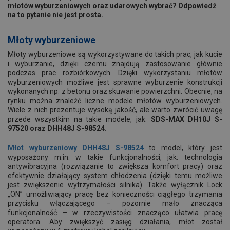
młotów wyburzeniowych oraz udarowych wybrać? Odpowiedź
na to pytanie nie jest prosta.
Młoty wyburzeniowe
Młoty wyburzeniowe są wykorzystywane do takich prac, jak kucie
i wyburzanie, dzięki czemu znajdują zastosowanie głównie
podczas prac rozbiórkowych. Dzięki wykorzystaniu młotów
wyburzeniowych możliwe jest sprawne wyburzenie konstrukcji
wykonanych np. z betonu oraz skuwanie powierzchni. Obecnie, na
rynku można znaleźć liczne modele młotów wyburzeniowych.
Wiele z nich prezentuje wysoką jakość, ale warto zwrócić uwagę
przede wszystkim na takie modele, jak:
SDS-MAX DH10J S-
97520 oraz DHH48J S-98524.
Młot wyburzeniowy DHH48J S-98524
to model, który jest
wyposażony m.in. w takie funkcjonalności, jak: technologia
antywibracyjna (rozwiązanie to zwiększa komfort pracy) oraz
efektywnie działający system chłodzenia (dzięki temu możliwe
jest zwiększenie wytrzymałości silnika). Także wyłącznik Lock
„ON” umożliwiający pracę bez konieczności ciągłego trzymania
przycisku włączającego – pozornie mało znacząca
funkcjonalność – w rzeczywistości znacząco ułatwia pracę
operatora. Aby zwiększyć zasięg działania, młot został