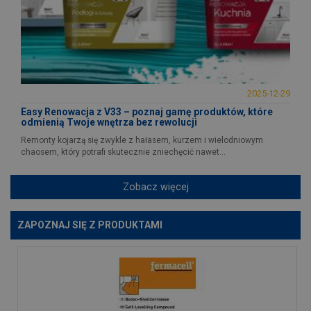
2025-12-29
Easy Renowacja z V33 – poznaj gamę produktów, które
odmienią Twoje wnętrza bez rewolucji
Remonty kojarzą się zwykle z hałasem, kurzem i wielodniowym
chaosem, który potrafi skutecznie zniechęcić nawet...
Zobacz więcej
ZAPOZNAJ SIĘ Z PRODUKTAMI