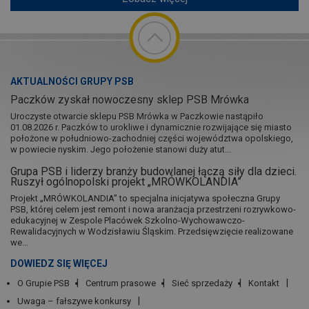
AKTUALNOŚCI GRUPY PSB
Paczków zyskał nowoczesny sklep PSB Mrówka
Uroczyste otwarcie sklepu PSB Mrówka w Paczkowie nastąpiło
01.08.2026 r. Paczków to urokliwe i dynamicznie rozwijające się miasto
położone w południowo-zachodniej części województwa opolskiego,
w powiecie nyskim. Jego położenie stanowi duży atut...
Grupa PSB i liderzy branży budowlanej łączą siły dla dzieci.
Ruszył ogólnopolski projekt „MRÓWKOLANDIA”
Projekt „MRÓWKOLANDIA” to specjalna inicjatywa społeczna Grupy
PSB, której celem jest remont i nowa aranżacja przestrzeni rozrywkowo-
edukacyjnej w Zespole Placówek Szkolno-Wychowawczo-
Rewalidacyjnych w Wodzisławiu Śląskim. Przedsięwzięcie realizowane
we...
DOWIEDZ SIĘ WIĘCEJ
O Grupie PSB
Centrum prasowe
Sieć sprzedaży
Kontakt
Uwaga – fałszywe konkursy