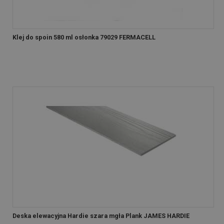
Klej do spoin 580 ml osłonka 79029 FERMACELL
Deska elewacyjna Hardie szara mgła Plank JAMES HARDIE