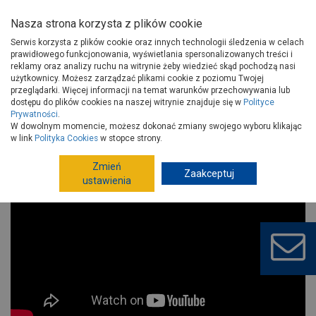
Nasza strona korzysta z plików cookie
Serwis korzysta z plików cookie oraz innych technologii śledzenia w celach
prawidłowego funkcjonowania, wyświetlania spersonalizowanych treści i
reklamy oraz analizy ruchu na witrynie żeby wiedzieć skąd pochodzą nasi
użytkownicy. Możesz zarządzać plikami cookie z poziomu Twojej
Strona główna
Porady
Budowa i remont
przeglądarki. Więcej informacji na temat warunków przechowywania lub
Montaż płyty podłogowej fermacell® Therm25™
dostępu do plików cookies na naszej witrynie znajduje się w
Polityce
Prywatności
.
Montaż płyty podłogowej fermacell®
W dowolnym momencie, możesz dokonać zmiany swojego wyboru klikając
Therm25™
w link
Polityka Cookies
w stopce strony.
Zmień
Zaakceptuj
ustawienia