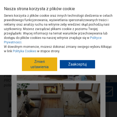
Nasza strona korzysta z plików cookie
Serwis korzysta z plików cookie oraz innych technologii śledzenia w celach
prawidłowego funkcjonowania, wyświetlania spersonalizowanych treści i
reklamy oraz analizy ruchu na witrynie żeby wiedzieć skąd pochodzą nasi
użytkownicy. Możesz zarządzać plikami cookie z poziomu Twojej
Strona główna
Porady
Wykończenie
Podłogi
przeglądarki. Więcej informacji na temat warunków przechowywania lub
Najlepszy podkład pod panele podłogowe
dostępu do plików cookies na naszej witrynie znajduje się w
Polityce
Prywatności
.
Najlepszy podkład pod panele
W dowolnym momencie, możesz dokonać zmiany swojego wyboru klikając
podłogowe
w link
Polityka Cookies
w stopce strony.
Rewelacyjnie wyciszają, zwiększają trwałość podłogi, chroniąc zamki
Zmień
Jak zadbać w domu o czyste
Zaakceptuj
paneli oraz są idealne na ogrzewanie podłogowe, pozwalają
ustawienia
powietrze?
ograniczyć wydatki na ogrzewanie nawet o kilkaset złotych rocznie.
Podkłady wykonane z połączenia minerałów i poliuretanu
PROTECTOR marki AFIRMAX zyskują coraz większą popularność na
polskim rynku.