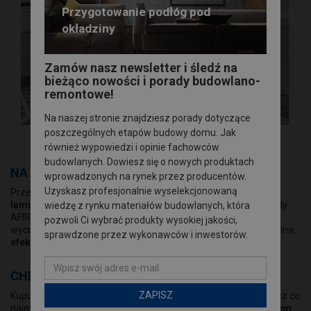
Przygotowanie podłóg pod
okładziny
Zamów nasz newsletter i śledź na
bieżąco nowości i porady budowlano-
remontowe!
Na naszej stronie znajdziesz porady dotyczące
poszczególnych etapów budowy domu. Jak
również wypowiedzi i opinie fachowców
budowlanych. Dowiesz się o nowych produktach
NA POCZĄTEK WYCISZAJĄ
wprowadzonych na rynek przez producentów.
Uzyskasz profesjonalnie wyselekcjonowaną
Przede wszystkim ze względu na swoją budowę
panele
laminowane są dużo głośniejsze od innych podłóg.
Podkłady
wiedzę z rynku materiałów budowlanych, która
AFIRMAX PROTECTOR świetnie pochłaniają fale dźwiękowe i
pozwoli Ci wybrać produkty wysokiej jakości,
wyciszają podłogę. Różnica w użytkowaniu podłogi jest kolosalna,
sprawdzone przez wykonawców i inwestorów.
efekt stukania zostaje niemal zupełnie wyeliminowany.
CHRONIĄ NAJLEPIEJ
ZAPISZ
Kupując nową podłogę nie chcemy mieć z nią problemów przez co
najmniej parę lat.
Najbardziej kruchym i wrażliwym elementem