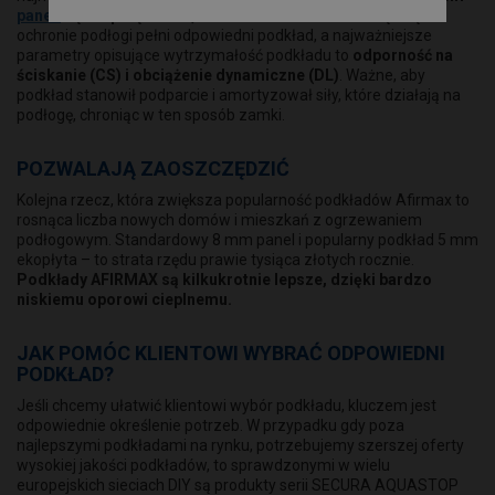
paneli
są ich połączenia, zwane zamkami
. Kluczową rolą w
ochronie podłogi pełni odpowiedni podkład, a najważniejsze
parametry opisujące wytrzymałość podkładu to
odporność na
ściskanie (CS) i obciążenie dynamiczne (DL)
. Ważne, aby
podkład stanowił podparcie i amortyzował siły, które działają na
podłogę, chroniąc w ten sposób zamki.
POZWALAJĄ ZAOSZCZĘDZIĆ
Kolejna rzecz, która zwiększa popularność podkładów Afirmax to
rosnąca liczba nowych domów i mieszkań z ogrzewaniem
podłogowym. Standardowy 8 mm panel i popularny podkład 5 mm
ekopłyta – to strata rzędu prawie tysiąca złotych rocznie.
Podkłady AFIRMAX są kilkukrotnie lepsze, dzięki bardzo
niskiemu oporowi cieplnemu.
JAK POMÓC KLIENTOWI WYBRAĆ ODPOWIEDNI
PODKŁAD?
Jeśli chcemy ułatwić klientowi wybór podkładu, kluczem jest
odpowiednie określenie potrzeb. W przypadku gdy poza
najlepszymi podkładami na rynku, potrzebujemy szerszej oferty
wysokiej jakości podkładów, to sprawdzonymi w wielu
europejskich sieciach DIY są produkty serii SECURA AQUASTOP