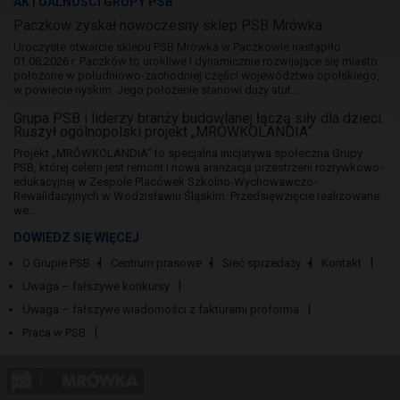
AKTUALNOŚCI GRUPY PSB
Paczków zyskał nowoczesny sklep PSB Mrówka
Uroczyste otwarcie sklepu PSB Mrówka w Paczkowie nastąpiło
01.08.2026 r. Paczków to urokliwe i dynamicznie rozwijające się miasto
położone w południowo-zachodniej części województwa opolskiego,
w powiecie nyskim. Jego położenie stanowi duży atut...
Grupa PSB i liderzy branży budowlanej łączą siły dla dzieci.
Ruszył ogólnopolski projekt „MRÓWKOLANDIA”
Projekt „MRÓWKOLANDIA” to specjalna inicjatywa społeczna Grupy
PSB, której celem jest remont i nowa aranżacja przestrzeni rozrywkowo-
edukacyjnej w Zespole Placówek Szkolno-Wychowawczo-
Rewalidacyjnych w Wodzisławiu Śląskim. Przedsięwzięcie realizowane
we...
DOWIEDZ SIĘ WIĘCEJ
O Grupie PSB
Centrum prasowe
Sieć sprzedaży
Kontakt
Uwaga – fałszywe konkursy
Uwaga – fałszywe wiadomości z fakturami proforma
Praca w PSB