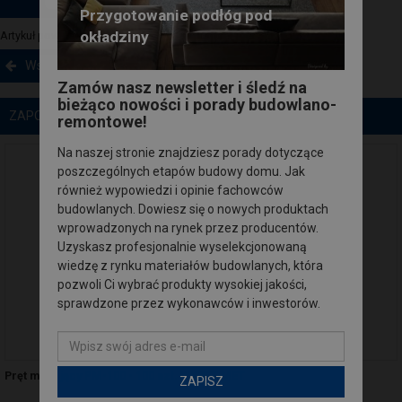
Przygotowanie podłóg pod
okładziny
Artykuł powstał przy współpracy
Wkręt-met Sp. z o.o.
Wstecz
Zamów nasz newsletter i śledź na
bieżąco nowości i porady budowlano-
ZAPOZNAJ SIĘ Z PRODUKTAMI
remontowe!
Na naszej stronie znajdziesz porady dotyczące
poszczególnych etapów budowy domu. Jak
również wypowiedzi i opinie fachowców
budowlanych. Dowiesz się o nowych produktach
wprowadzonych na rynek przez producentów.
Uzyskasz profesjonalnie wyselekcjonowaną
wiedzę z rynku materiałów budowlanych, która
pozwoli Ci wybrać produkty wysokiej jakości,
sprawdzone przez wykonawców i inwestorów.
Pręt mocujący PM-100 - 100 szt. WKRĘT-MET
ZAPISZ