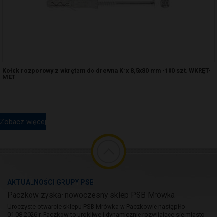
Kołek rozporowy z wkrętem do drewna Krx 8,5x80 mm -100 szt. WKRĘT-
MET
Zobacz więcej
AKTUALNOŚCI GRUPY PSB
Paczków zyskał nowoczesny sklep PSB Mrówka
Uroczyste otwarcie sklepu PSB Mrówka w Paczkowie nastąpiło
01.08.2026 r. Paczków to urokliwe i dynamicznie rozwijające się miasto