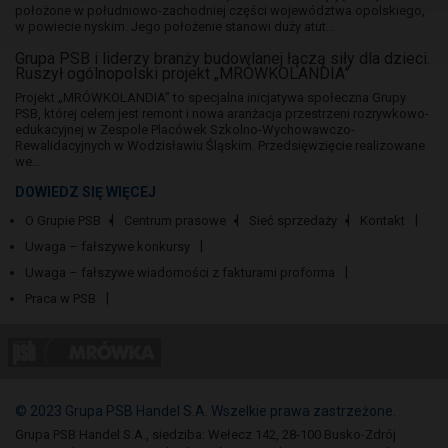
położone w południowo-zachodniej części województwa opolskiego,
w powiecie nyskim. Jego położenie stanowi duży atut...
Grupa PSB i liderzy branży budowlanej łączą siły dla dzieci.
Ruszył ogólnopolski projekt „MRÓWKOLANDIA”
Projekt „MRÓWKOLANDIA” to specjalna inicjatywa społeczna Grupy
PSB, której celem jest remont i nowa aranżacja przestrzeni rozrywkowo-
edukacyjnej w Zespole Placówek Szkolno-Wychowawczo-
Rewalidacyjnych w Wodzisławiu Śląskim. Przedsięwzięcie realizowane
we...
DOWIEDZ SIĘ WIĘCEJ
O Grupie PSB
Centrum prasowe
Sieć sprzedaży
Kontakt
Uwaga – fałszywe konkursy
Uwaga – fałszywe wiadomości z fakturami proforma
Praca w PSB
© 2023 Grupa PSB Handel S.A. Wszelkie prawa zastrzeżone.
Grupa PSB Handel S.A., siedziba: Wełecz 142, 28-100 Busko-Zdrój