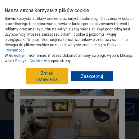
Nasza strona korzysta z plików cookie
Serwis korzysta z plików cookie oraz innych technologii śledzenia w celach
prawidłowego funkcjonowania, wyświetlania spersonalizowanych treści i
reklamy oraz analizy ruchu na witrynie żeby wiedzieć skąd pochodzą nasi
użytkownicy. Możesz zarządzać plikami cookie z poziomu Twojej
Strona główna
Porady
przeglądarki. Więcej informacji na temat warunków przechowywania lub
dostępu do plików cookies na naszej witrynie znajduje się w
Polityce
Nowa końcówka frezująca wkrętów do
Prywatności
.
W dowolnym momencie, możesz dokonać zmiany swojego wyboru klikając
konstrukcji drewnianych
w link
Polityka Cookies
w stopce strony.
Zmień
Jak zadbać w domu o czyste
Zaakceptuj
ustawienia
Artykuł pochodzi z
powietrze?
Czy artykuł był przydatny?