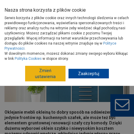
Nasza strona korzysta z plików cookie
Serwis korzysta z plików cookie oraz innych technologii śledzenia w celach
prawidłowego funkcjonowania, wyświetlania spersonalizowanych treści i
reklamy oraz analizy ruchu na witrynie żeby wiedzieć skąd pochodzą nasi
użytkownicy. Możesz zarządzać plikami cookie z poziomu Twojej
Strona główna
Porady
Wyposażenie
Style i dekoracje
przeglądarki. Więcej informacji na temat warunków przechowywania lub
Oklejanie mebli – jak przykleić okleiną meblową?
dostępu do plików cookies na naszej witrynie znajduje się w
Polityce
Prywatności
.
Oklejanie mebli – jak przykleić okleiną
W dowolnym momencie, możesz dokonać zmiany swojego wyboru klikając
meblową?
w link
Polityka Cookies
w stopce strony.
Zmień
Zaakceptuj
ustawienia
Oklejanie mebli okleiną to dobry sposób na odświeżenie
jedynie frontów np. kuchennych szafek, ale może też być
elementem gruntownej renowacji szafy czy komody. Dzięki
dużemu wyborowi oklein szybko i niewysokim kosztem
możemy odnowić wnętrze, wkładając jedynie własną pracę