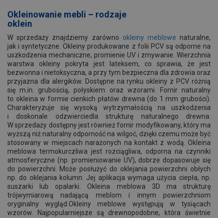
Okleinowanie mebli – rodzaje
oklein
W sprzedaży znajdziemy zarówno
okleiny meblowe
naturalne,
jak i syntetyczne. Okleiny produkowane z folii PCV są odporne na
uszkodzenia mechaniczne, promienie UV i zmywanie. Wierzchnia
warstwa okleiny pokryta jest lateksem, co sprawia, że jest
bezwonna i nietoksyczna, a przy tym bezpieczna dla zdrowia oraz
przyjazna dla alergików. Dostępne na rynku okleiny z PCV różnią
się m.in. grubością, połyskiem oraz wzorami. Fornir naturalny
to okleina w formie cienkich płatów drewna (do 1 mm grubości).
Charakteryzuje się wysoką wytrzymałością na uszkodzenia
i doskonale odzwierciedla strukturę naturalnego drewna.
W sprzedaży dostępny jest również fornir modyfikowany, który ma
wyższą niż naturalny odporność na wilgoć, dzięki czemu może być
stosowany w miejscach narażonych na kontakt z wodą. Okleina
meblowa termokurczliwa jest rozciągliwa, odporna na czynniki
atmosferyczne (np. promieniowanie UV), dobrze dopasowuje się
do powierzchni. Może posłużyć do oklejania powierzchni obłych
np. do oklejania kolumn. Jej aplikacja wymaga użycia ciepła, np.
suszarki lub opalarki. Okleina meblowa 3D ma strukturę
trójwymiarową nadającą meblom i innym powierzchniom
oryginalny wygląd.Okleiny meblowe występują w tysiącach
wzorów. Najpopularniejsze są drewnopodobne, która świetnie