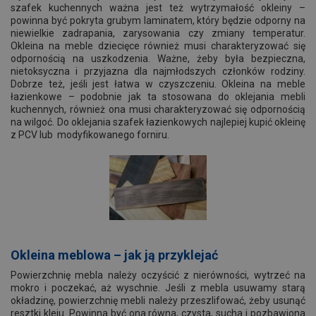
szafek kuchennych ważna jest też wytrzymałość okleiny –
powinna być pokryta grubym laminatem, który będzie odporny na
niewielkie zadrapania, zarysowania czy zmiany temperatur.
Okleina na meble dziecięce również musi charakteryzować się
odpornością na uszkodzenia. Ważne, żeby była bezpieczna,
nietoksyczna i przyjazna dla najmłodszych członków rodziny.
Dobrze też, jeśli jest łatwa w czyszczeniu. Okleina na meble
łazienkowe – podobnie jak ta stosowana do oklejania mebli
kuchennych, również ona musi charakteryzować się odpornością
na wilgoć. Do oklejania szafek łazienkowych najlepiej kupić okleinę
z PCV lub modyfikowanego forniru.
Okleina meblowa – jak
ją przyklejać
Powierzchnię mebla należy oczyścić z nierówności, wytrzeć na
mokro i poczekać, aż wyschnie. Jeśli z mebla usuwamy starą
okładzinę, powierzchnię mebli należy przeszlifować, żeby usunąć
resztki kleju. Powinna być ona równa, czysta, sucha i pozbawiona