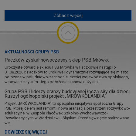
Zobacz więcej
AKTUALNOŚCI GRUPY PSB
Paczków zyskał nowoczesny sklep PSB Mrówka
Uroczyste otwarcie sklepu PSB Mrówka w Paczkowie nastąpiło
01.08.2026 r. Paczków to urokliwe i dynamicznie rozwijające się miasto
położone w południowo-zachodniej części województwa opolskiego,
w powiecie nyskim. Jego położenie stanowi duży atut...
Grupa PSB i liderzy branży budowlanej łączą siły dla dzieci.
Ruszył ogólnopolski projekt „MRÓWKOLANDIA”
Projekt „MRÓWKOLANDIA” to specjalna inicjatywa społeczna Grupy
PSB, której celem jest remont i nowa aranżacja przestrzeni rozrywkowo-
edukacyjnej w Zespole Placówek Szkolno-Wychowawczo-
Rewalidacyjnych w Wodzisławiu Śląskim. Przedsięwzięcie realizowane
we...
DOWIEDZ SIĘ WIĘCEJ