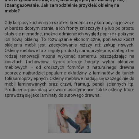
i zaangażowanie. Jak samodzielnie przykleić okleinę na
meble?
Gdy korpusy kuchennych szafek, kredensu czy komody są jeszcze
w bardzo dobrym stanie, a ich fronty zniszczyły się lub po prostu
stały się niemodne, można odmienić ich wygląd poprzez pokrycie
ich nową okleiną. To rozwiązanie ekonomiczne, ponieważ koszt
oklejenia mebli jest zdecydowanie niższy niż zakup nowych.
Okleiny meblowe to z reguły produkty samoprzylepne, dlatego ten
rodzaj renowacji można wykonać samemu, oszczędzając na
kosztach fachowców. Rynek oferuje bogaty wybór okładzin
meblowych – od droższych fornirów z naturalnego drewna
poprzez najbardziej popularne okładziny z laminatów do tanich
folii samoprzylepnych. Okleiny meblowe nadają się szczególnie do
mebli laminowanych oraz drzwi, framug, paneli ściennych itp.
Producenci posiadają w swoim asortymencie także okleiny, które
sprawdzą się jako laminaty do surowego drewna.