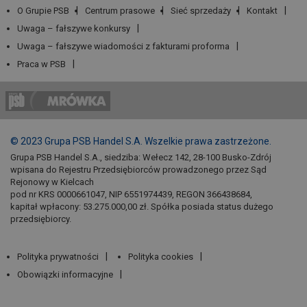
O Grupie PSB
Centrum prasowe
Sieć sprzedaży
Kontakt
Uwaga – fałszywe konkursy
Uwaga – fałszywe wiadomości z fakturami proforma
Praca w PSB
© 2023 Grupa PSB Handel S.A. Wszelkie prawa zastrzeżone.
Grupa PSB Handel S.A., siedziba: Wełecz 142, 28-100 Busko-Zdrój
wpisana do Rejestru Przedsiębiorców prowadzonego przez Sąd
Rejonowy w Kielcach
pod nr KRS 0000661047, NIP 6551974439, REGON 366438684,
kapitał wpłacony: 53.275.000,00 zł. Spółka posiada status dużego
przedsiębiorcy.
Polityka prywatności
Polityka cookies
Obowiązki informacyjne