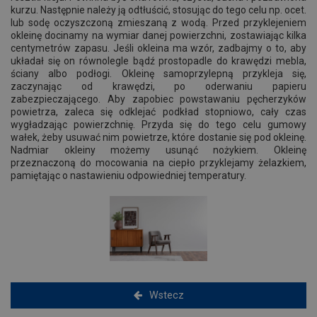
kurzu. Następnie należy ją odtłuścić, stosując do tego celu np. ocet.
lub sodę oczyszczoną zmieszaną z wodą. Przed przyklejeniem
okleinę docinamy na wymiar danej powierzchni, zostawiając kilka
centymetrów zapasu. Jeśli okleina ma wzór, zadbajmy o to, aby
układał się on równolegle bądź prostopadle do krawędzi mebla,
ściany albo podłogi. Okleinę samoprzylepną przykleja się,
zaczynając od krawędzi, po oderwaniu papieru
zabezpieczającego. Aby zapobiec powstawaniu pęcherzyków
powietrza, zaleca się odklejać podkład stopniowo, cały czas
wygładzając powierzchnię. Przyda się do tego celu gumowy
wałek, żeby usuwać nim powietrze, które dostanie się pod okleinę.
Nadmiar okleiny możemy usunąć nożykiem. Okleinę
przeznaczoną do mocowania na ciepło przyklejamy żelazkiem,
pamiętając o nastawieniu odpowiedniej temperatury.
Wstecz