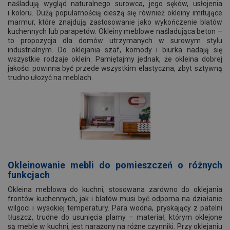
naśladują wygląd naturalnego surowca, jego sęków, usłojenia
i koloru. Dużą popularnością cieszą się również okleiny imitujące
marmur, które znajdują zastosowanie jako wykończenie blatów
kuchennych lub parapetów. Okleiny meblowe naśladująca beton –
to propozycja dla domów utrzymanych w surowym stylu
industrialnym. Do oklejania szaf, komody i biurka nadają się
wszystkie rodzaje oklein. Pamiętajmy jednak, że okleina dobrej
jakości powinna być przede wszystkim elastyczna, zbyt sztywną
trudno ułożyć na meblach.
Okleinowanie mebli
do pomieszczeń o różnych
funkcjac
Okleina meblowa do kuchni, stosowana zarówno do oklejania
frontów kuchennych, jak i blatów musi być odporna na działanie
wilgoci i wysokiej temperatury. Para wodna, pryskający z patelni
tłuszcz, trudne do usunięcia plamy – materiał, którym oklejone
są meble w kuchni, jest narażony na różne czynniki. Przy oklejaniu