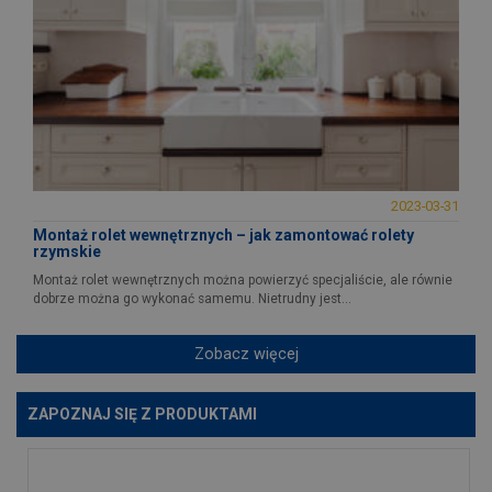
2023-03-31
Montaż rolet wewnętrznych – jak zamontować rolety
rzymskie
Montaż rolet wewnętrznych można powierzyć specjaliście, ale równie
dobrze można go wykonać samemu. Nietrudny jest...
Zobacz więcej
ZAPOZNAJ SIĘ Z PRODUKTAMI