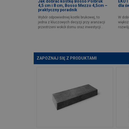
Jak dobrać kostkę Bosso Polbruk
EKOTE
4,5 cm i 8 cm, Bosso Mezzo 4,5cm –
dla ś
praktyczny poradnik
Wybór odpowiedniej kostki brukowej, to
W dobi
jedna z kluczowych decyzji przy aranżacji
większ
przestrzeni wokół domu oraz inwestycji...
rozwój,
ZAPOZNAJ SIĘ Z PRODUKTAMI