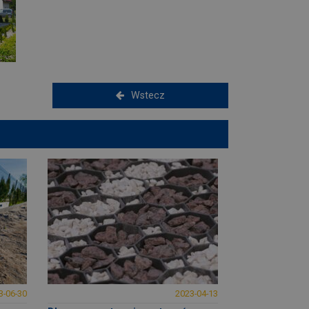
Wstecz
3-06-30
2023-04-13