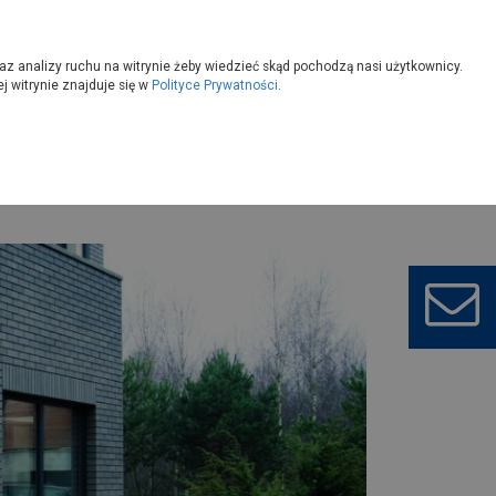
owoczesny
Wybierz sklep
az analizy ruchu na witrynie żeby wiedzieć skąd pochodzą nasi użytkownicy.
 witrynie znajduje się w
Polityce Prywatności
.
konać poprawnie