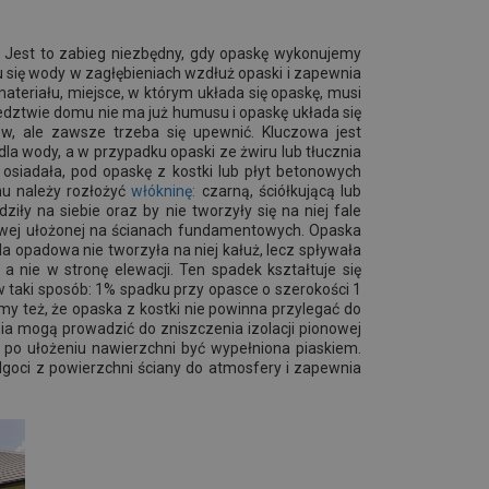
 Jest to zabieg niezbędny, gdy opaskę wykonujemy
u się wody w zagłębieniach wzdłuż opaski i zapewnia
ateriału, miejsce, w którym układa się opaskę, musi
dztwie domu nie ma już humusu i opaskę układa się
w, ale zawsze trzeba się upewnić. Kluczowa jest
dla wody, a w przypadku opaski ze żwiru lub tłucznia
siadała, pod opaskę z kostki lub płyt betonowych
u należy rozłożyć
włókninę:
czarną, ściółkującą lub
ły na siebie oraz by nie tworzyły się na niej fale
onowej ułożonej na ścianach fundamentowych. Opaska
padowa nie tworzyła na niej kałuż, lecz spływała
a nie w stronę elewacji. Ten spadek kształtuje się
taki sposób: 1% spadku przy opasce o szerokości 1
my też, że opaska z kostki nie powinna przylegać do
ia mogą prowadzić do zniszczenia izolacji pionowej
 po ułożeniu nawierzchni być wypełniona piaskiem.
lgoci z powierzchni ściany do atmosfery i zapewnia