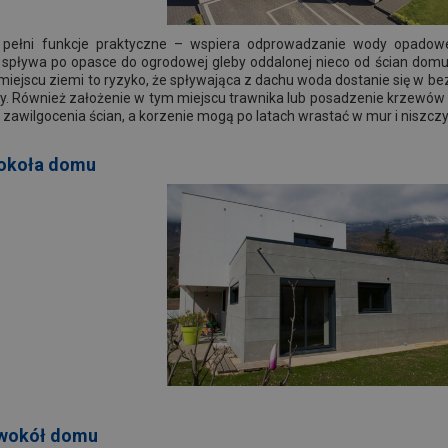
ełni funkcje praktyczne – wspiera odprowadzanie wody opadowe
spływa po opasce do ogrodowej gleby oddalonej nieco od ścian domu
miejscu ziemi to ryzyko, że spływająca z dachu woda dostanie się w 
 Również założenie w tym miejscu trawnika lub posadzenie krzewów sp
awilgocenia ścian, a korzenie mogą po latach wrastać w mur i niszczy
ookoła domu
 wokół domu