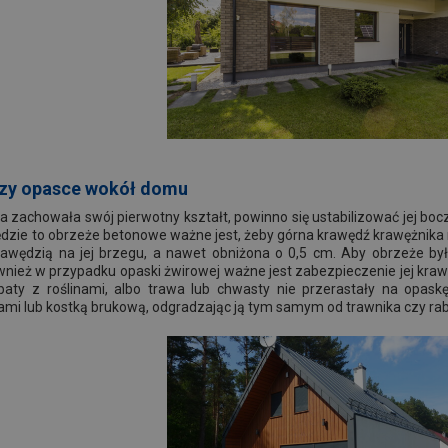
rzy opasce wokół domu
a zachowała swój pierwotny kształt, powinno się ustabilizować jej bo
będzie to obrzeże betonowe ważne jest, żeby górna krawędź krawężnika 
rawędzią na jej brzegu, a nawet obniżona o 0,5 cm. Aby obrzeże było
ież w przypadku opaski żwirowej ważne jest zabezpieczenie jej krawę
abaty z roślinami, albo trawa lub chwasty nie przerastały na opas
ami lub kostką brukową, odgradzając ją tym samym od trawnika czy rab