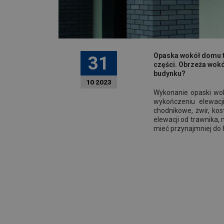
Opaska wokół domu t
31
części. Obrzeża wokó
budynku?
10 2023
Wykonanie opaski wok
wykończeniu elewacj
chodnikowe, żwir, ko
elewacji od trawnika,
mieć przynajmniej d