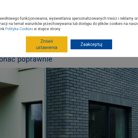
zyć do PSB?
Budowa domu - krok po kroku
Dla Fachowców
Dom N
rawidłowego funkcjonowania, wyświetlania spersonalizowanych treści i reklamy or
e kupisz
Porady
macji na temat warunków przechowywania lub dostępu do plików cookies na naszej
ink
Polityka Cookies
w stopce strony.
Zmień
Zaakceptuj
okół domu
Nawierzchnie
Opaska wokół domu – jak wy
ustawienia
onać poprawnie