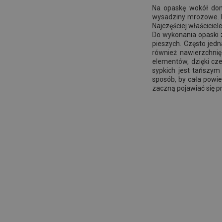
Na opaskę wokół dom
wysadziny mrozowe. N
Najczęściej właścicie
Do wykonania opaski 
pieszych. Często jed
również nawierzchni
elementów, dzięki cz
sypkich jest tańszy
sposób, by cała powi
zaczną pojawiać się p