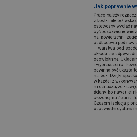
Jak poprawnie 
Prace należy rozpocz
z kostki, ale też wsk
estetyczny wygląd naw
być pozbawione wierz
na powierzchni zagę
podbudowa pod nawierz
– warstwa pod spodem
układa się odpowied
geowłókninę. Układamy
i wybrzuszenia. Powie
powinna być ukształt
na bok. Dzięki spadk
w każdej z wykonywan
m oznacza, że krawędź
ściany, bo nawet jej
ułożonej na ścianie 
Czasem izolacja piono
odpowiedni dystans mi