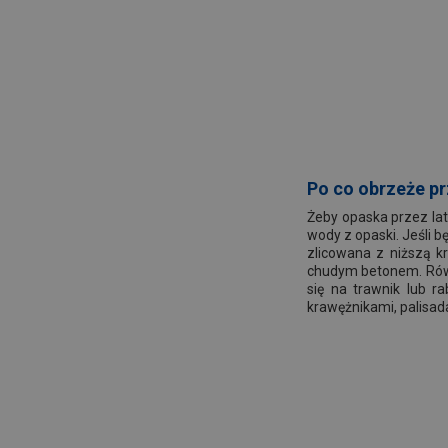
Po co obrzeże p
Żeby opaska przez lat
wody z opaski. Jeśli 
zlicowana z niższą k
chudym betonem. Równ
się na trawnik lub r
krawężnikami, palisad