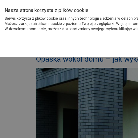
O Grupie PSB
Dostawcy
Jak dołąc
Nasza strona korzysta z plików cookie
Serwis korzysta z plików cookie oraz innych technologii śledzenia w celach p
Gdzi
Produkty
Możesz zarządzać plikami cookie z poziomu Twojej przeglądarki. Więcej infor
W dowolnym momencie, możesz dokonać zmiany swojego wyboru klikając w l
Strona główna
Porady
W
Opaska wokół domu – jak wyk