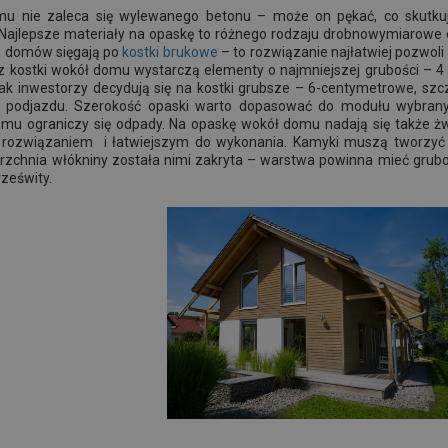
u nie zaleca się wylewanego betonu – może on pękać, co skutku
ajlepsze materiały na opaskę to różnego rodzaju drobnowymiarowe e
le domów sięgają po
kostki brukowe
– to rozwiązanie najłatwiej pozwol
z kostki wokół domu wystarczą elementy o najmniejszej grubości – 4
nak inwestorzy decydują się na kostki grubsze – 6-centymetrowe, sz
ę podjazdu. Szerokość opaski warto dopasować do modułu wybranyc
emu ograniczy się odpady. Na opaskę wokół domu nadają się także żwi
m rozwiązaniem i łatwiejszym do wykonania. Kamyki muszą tworzyć
erzchnia włókniny została nimi zakryta – warstwa powinna mieć grubo
rześwity.