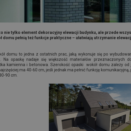
o nie tylko element dekoracyjny elewacji budynku, ale przede wsz
ł domu pełnią też funkcje praktyczne – ułatwiają utrzymanie elewac
ół domu to jedna z ostatnich prac, jaką wykonuje się po wybudow
i. Na opaskę nadaje się większość materiałów przeznaczonych d
stka kamienna i betonowa. Szerokość opaski wokół domu zależy od jej
 najczęściej ma 40-60 cm, jeśli jednak ma pełnić funkcję komunikacyjn
o 80-90 cm.