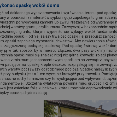
wykonać opaskę wokół domu
ąć od dokładnego wypoziomowania i wyrównania terenu pod opaskę.
azany w opaskach z materiałów sypkich, gdyż zapobiega to gromadzeni
ierzchni po wysypaniu kamieni lub żwiru. Niezależnie od wybranego m
chniej warstwy gruntu, czyli humusu. Zazwyczaj w bezpośrednim sąsie
szczonego gruntu, którym wypełniło się wykopy wokół fundamentó
chnię opaski – od niej zależy trwałość opaski i jej przepuszczalność 
 opaski zapobiega wyrastaniu chwastów. Aby nawierzchnia równo o
nio zagęszczoną podsypkę piaskową. Pod opaskę żwirową wokół dom
 ją w taki sposób, by w miejscu złączeń, dwa pasy włókniny nachodzi
rzchnia opaski musi się znaleźć niżej niż górna krawędź izolacji pi
owana z minimum jednoprocentowym spadkiem na zewnątrz, aby woda o
owi padające na opaskę krople deszczu rozpryskują się na zewnątrz, 
ych warstw, począwszy od rodzimego podłoża. Spadek należy liczyć w 
 przy budynku jest o 1 cm wyżej niż krawędź przy trawniku. Pamiętaj
 nieznaczne ruchy termiczne czy te występujące pod wpływem obciążen
fundamentowej. Szczelina dylatacyjna powinna mieć grubość 1-2 cm i
wa jest osłonięta folią kubełkową, która umożliwia odprowadzanie wi
ędzy opaską a hydroizolacją.