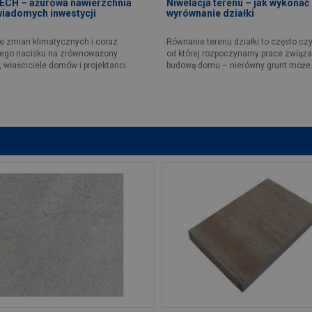
CH – ażurowa nawierzchnia
Niwelacja terenu – jak wykonać
wiadomych inwestycji
wyrównanie działki
e zmian klimatycznych i coraz
Równanie terenu działki to często cz
ego nacisku na zrównoważony
od której rozpoczynamy prace związ
 właściciele domów i projektanci...
budową domu – nierówny grunt może.