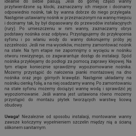
idealnie do siebie pasują. Jeśli do górnej części wanny
przytwierdzone są klocki, zaznaczamy ich miejsce i docinamy
odpowiednio nośnik, tak by wanna dobrze do niego przylegała.
Następnie ustawiamy nośnik w przeznaczonym na wannę miejscu
i docinamy tak, by był dopasowany do przewodów instalacyjnych
(rury). Po umieszczeniu w nim wanny, zaznaczamy obrys
podstawy nośnika oraz odpływu. Przystępujemy do przykręcenia
syfonu i po wlaniu wody do wanny dokonujemy próby jej
szczelności. Jeśli nie ma wycieków, możemy zamontować nośnik
na stałe. Na tym etapie nie zapomnijmy o wycięciu w nośniku
otworu rewizyjnego, co zagwarantuje dostęp do instalacji. Spód
nośnika przyklejamy do podłogi za pomocą zaprawy klejowej. Na
tym etapie koniecznie sprawdźmy wypoziomowanie nośnika.
Możemy przystąpić do nałożenia pianki montażowej na dno
nośnika oraz jego górnych krawędzi. Następnie układamy na
nośniku cienką folię, a na niej osadzamy wannę. Po zamontowaniu
na stałe syfonu możemy dociążyć wannę wodą i sprawdzić jej
wypoziomowanie. Jeśli wanna jest ustawiona równo możemy
przystąpić do montażu płytek tworzących warstwę licową
obudowy.
Uwaga!
Niezależnie od sposobu instalacji, montowanie wanny
zawsze kończymy wypełnieniem szczelin między nią a ścianą
silikonem sanitarnym.