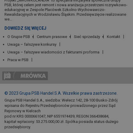
Projekt „MRÓWKOLANDIA” to specjalna inicjatywa społeczna Grupy
PSB, której celem jest remont i nowa aranżacja przestrzeni rozrywkowo-
edukacyjnej w Zespole Placówek Szkolno-Wychowawczo-
Rewalidacyjnych w Wodzisławiu Śląskim. Przedsięwzięcie realizowane
we...
DOWIEDZ SIĘ WIĘCEJ
O Grupie PSB
Centrum prasowe
Sieć sprzedaży
Kontakt
Uwaga – fałszywe konkursy
Uwaga – fałszywe wiadomości z fakturami proforma
Praca w PSB
© 2023 Grupa PSB Handel S.A. Wszelkie prawa zastrzeżone.
Grupa PSB Handel S.A., siedziba: Wełecz 142, 28-100 Busko-Zdrój
wpisana do Rejestru Przedsiębiorców prowadzonego przez Sąd
Rejonowy w Kielcach
pod nr KRS 0000661047, NIP 6551974439, REGON 366438684,
kapitał wpłacony: 53.275.000,00 zł. Spółka posiada status dużego
przedsiębiorcy.