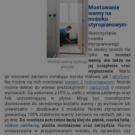
Montowanie
wanny na
nośniku
styropianowym
Wykorzystanie
nośnika
styropianowego
to idealny sposób nie
tylko
na montaż
wanny, ale także na
Montaż wanny wymaga
jej ocieplenie oraz
precyzji
wygłuszenie
. Warto
go stosować zarówno instalując wyroby stalowe, jak i
akrylowe
.
Nie można na nich montować
wanien z hydromasażem
. Nośniki
można dobrać do wanien prostokątnych i
narożnych
o różnych
wymiarach. Są wykonane z EPS-u, siatki z włókna szklanego oraz
folii uszczelniającej w płynie. Mogą być monolityczne
dostosowane do określonego kształtu wanny i jej wymiarów lub
uniwersalne – zbudowane z modułów. Nośniki styropianowe
gwarantują 100% stabilności wanny zarówno na rantach, jak i na
jej dnie.
Do montażu potrzebne będą klej do płytek, cienka folia,
silikon sanitarny
, pianka montażowa oraz narzędzia
. Wannę
umieszczamy w przygotowanym nośniku, by sprawdzić, czy