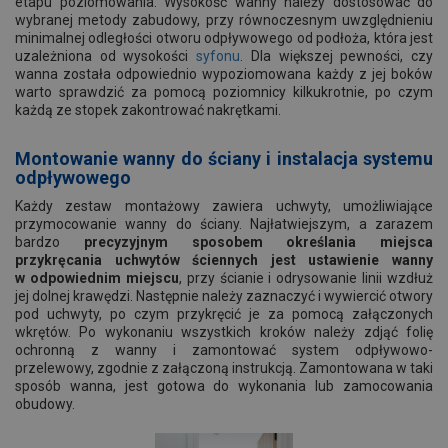
etapu poziomowania. Wysokość wanny należy dostosować do
wybranej metody zabudowy, przy równoczesnym uwzględnieniu
minimalnej odległości otworu odpływowego od podłoża, która jest
uzależniona od wysokości
syfonu
. Dla większej pewności, czy
wanna została odpowiednio wypoziomowana każdy z jej boków
warto sprawdzić za pomocą poziomnicy kilkukrotnie, po czym
każdą ze stopek zakontrować nakrętkami.
Montowanie wanny do ściany i instalacja systemu
odpływowego
Każdy zestaw montażowy zawiera uchwyty, umożliwiające
przymocowanie wanny do ściany. Najłatwiejszym, a zarazem
bardzo
precyzyjnym sposobem określania miejsca
przykręcania uchwytów ściennych jest ustawienie wanny
w odpowiednim miejscu
, przy ścianie i odrysowanie linii wzdłuż
jej dolnej krawędzi. Następnie należy zaznaczyć i wywiercić otwory
pod uchwyty, po czym przykręcić je za pomocą załączonych
wkrętów. Po wykonaniu wszystkich kroków należy zdjąć folię
ochronną z wanny i zamontować system odpływowo-
przelewowy, zgodnie z załączoną instrukcją. Zamontowana w taki
sposób wanna, jest gotowa do wykonania lub zamocowania
obudowy.