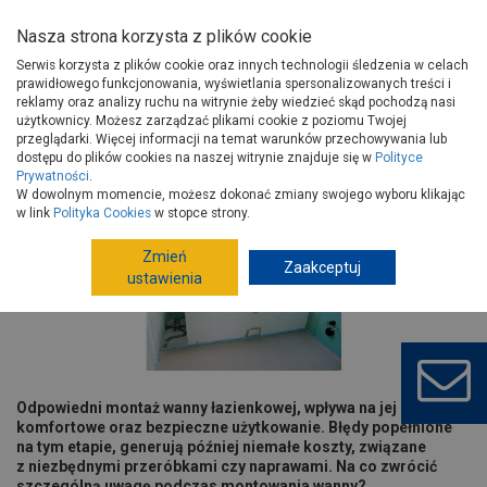
Nasza strona korzysta z plików cookie
Serwis korzysta z plików cookie oraz innych technologii śledzenia w celach
prawidłowego funkcjonowania, wyświetlania spersonalizowanych treści i
reklamy oraz analizy ruchu na witrynie żeby wiedzieć skąd pochodzą nasi
użytkownicy. Możesz zarządzać plikami cookie z poziomu Twojej
Strona główna
Porady
Wyposażenie
Łazienka
przeglądarki. Więcej informacji na temat warunków przechowywania lub
Prawidłowy montaż wanny łazienkowej
dostępu do plików cookies na naszej witrynie znajduje się w
Polityce
Prywatności
.
Prawidłowy montaż wanny
W dowolnym momencie, możesz dokonać zmiany swojego wyboru klikając
łazienkowej
w link
Polityka Cookies
w stopce strony.
Zmień
Zaakceptuj
ustawienia
Odpowiedni montaż wanny łazienkowej, wpływa na jej
komfortowe oraz bezpieczne użytkowanie. Błędy popełnione
na tym etapie, generują później niemałe koszty, związane
z niezbędnymi przeróbkami czy naprawami. Na co zwrócić
szczególną uwagę podczas montowania wanny?