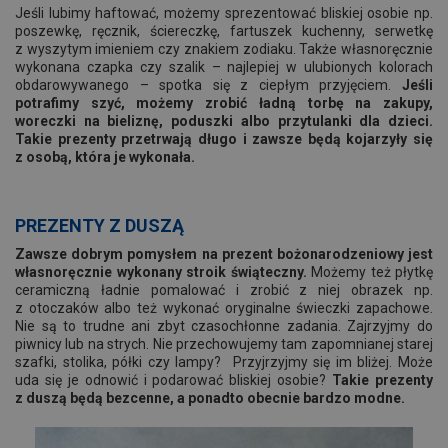
Jeśli lubimy haftować, możemy sprezentować bliskiej osobie np.
poszewkę, ręcznik, ściereczkę, fartuszek kuchenny, serwetkę
z wyszytym imieniem czy znakiem zodiaku. Także własnoręcznie
wykonana czapka czy szalik – najlepiej w ulubionych kolorach
obdarowywanego – spotka się z ciepłym przyjęciem.
Jeśli
potrafimy szyć, możemy zrobić ładną torbę na zakupy,
woreczki na bieliznę, poduszki albo przytulanki dla dzieci.
Takie prezenty przetrwają długo i zawsze będą kojarzyły się
z osobą, która je wykonała.
PREZENTY Z DUSZĄ
Zawsze dobrym pomysłem na prezent bożonarodzeniowy jest
własnoręcznie wykonany stroik świąteczny.
Możemy też płytkę
ceramiczną ładnie pomalować i zrobić z niej obrazek np.
z otoczaków albo też wykonać oryginalne świeczki zapachowe.
Nie są to trudne ani zbyt czasochłonne zadania. Zajrzyjmy do
piwnicy lub na strych. Nie przechowujemy tam zapomnianej starej
szafki, stolika, półki czy lampy? Przyjrzyjmy się im bliżej. Może
uda się je odnowić i podarować bliskiej osobie?
Takie prezenty
z duszą będą bezcenne, a ponadto obecnie bardzo modne.