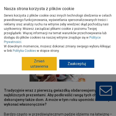
Nasza strona korzysta z plików cookie
Serwis korzysta z plików cookie oraz innych technologii śledzenia w celach
prawidłowego funkcjonowania, wyświetlania spersonalizowanych treści i
reklamy oraz analizy ruchu na witrynie żeby wiedzieć skąd pochodzą nasi
użytkownicy. Możesz zarządzać plikami cookie z poziomu Twojej
Strona główna
Porady
Wokół domu
przeglądarki. Więcej informacji na temat warunków przechowywania lub
Prezenty i ozdoby z sercem
dostępu do plików cookies na naszej witrynie znajduje się w
Polityce
Prywatności
.
Prezenty i ozdoby z sercem
W dowolnym momencie, możesz dokonać zmiany swojego wyboru klikając
w link
Polityka Cookies
w stopce strony.
Zmień
Zaakceptuj
ustawienia
Tradycyjnie wraz z pierwszą gwiazdką obdarowujemy
najbliższych prezentami. Aby podkreślić rangę tych chwil,
dekorujemy także dom. A może w tym roku upominki i ozdoby
wykonać własnoręcznie?
Bardzo często w przedświątecznym pędzie idziemy na łatwiznę –