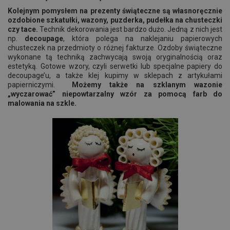
Kolejnym pomysłem na prezenty świąteczne są własnoręcznie
ozdobione szkatułki, wazony, puzderka, pudełka na chusteczki
czy tace.
Technik dekorowania jest bardzo dużo. Jedną z nich jest
np.
decoupage
, która polega na naklejaniu papierowych
chusteczek na przedmioty o różnej fakturze. Ozdoby świąteczne
wykonane tą techniką zachwycają swoją oryginalnością oraz
estetyką. Gotowe wzory, czyli serwetki lub specjalne papiery do
decoupage’u, a także klej kupimy w sklepach z artykułami
papierniczymi.
Możemy także na szklanym wazonie
„wyczarować” niepowtarzalny wzór za pomocą farb do
malowania na szkle.