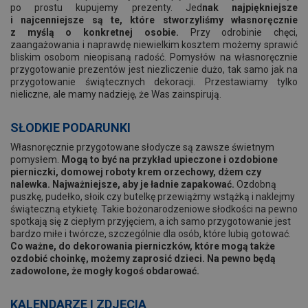
po prostu kupujemy prezenty. Jed
nak najpiękniejsze
i najcenniejsze są te, które stworzyliśmy własnoręcznie
z myślą o konkretnej osobie.
Przy odrobinie chęci,
zaangażowania i naprawdę niewielkim kosztem możemy sprawić
bliskim osobom nieopisaną radość. Pomysłów na własnoręcznie
przygotowanie prezentów jest niezliczenie dużo, tak samo jak na
przygotowanie świątecznych dekoracji. Przestawiamy tylko
nieliczne, ale mamy nadzieję, że Was zainspirują.
SŁODKIE PODARUNKI
Własnoręcznie przygotowane słodycze są zawsze świetnym
pomysłem.
Mogą to być na przykład upieczone i ozdobione
pierniczki, domowej roboty krem orzechowy, dżem czy
nalewka. Najważniejsze, aby je ładnie zapakować.
Ozdobną
puszkę, pudełko, słoik czy butelkę przewiążmy wstążką i naklejmy
świąteczną etykietę. Takie bożonarodzeniowe słodkości na pewno
spotkają się z ciepłym przyjęciem, a ich samo przygotowanie jest
bardzo miłe i twórcze, szczególnie dla osób, które lubią gotować.
Co ważne, do dekorowania pierniczków, które mogą także
ozdobić choinkę, możemy zaprosić dzieci. Na pewno będą
zadowolone, że mogły kogoś obdarować.
KALENDARZE I ZDJĘCIA