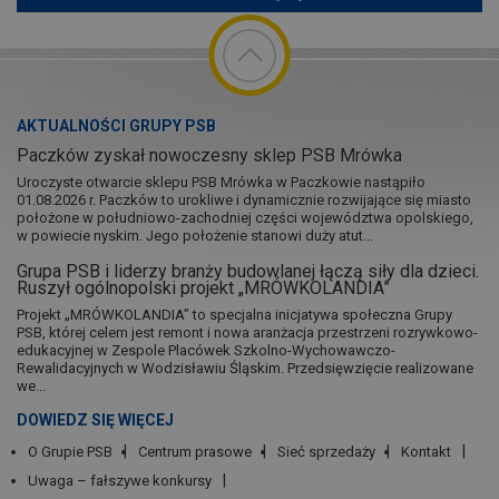
AKTUALNOŚCI GRUPY PSB
Paczków zyskał nowoczesny sklep PSB Mrówka
Uroczyste otwarcie sklepu PSB Mrówka w Paczkowie nastąpiło
01.08.2026 r. Paczków to urokliwe i dynamicznie rozwijające się miasto
położone w południowo-zachodniej części województwa opolskiego,
w powiecie nyskim. Jego położenie stanowi duży atut...
Grupa PSB i liderzy branży budowlanej łączą siły dla dzieci.
Ruszył ogólnopolski projekt „MRÓWKOLANDIA”
Projekt „MRÓWKOLANDIA” to specjalna inicjatywa społeczna Grupy
PSB, której celem jest remont i nowa aranżacja przestrzeni rozrywkowo-
edukacyjnej w Zespole Placówek Szkolno-Wychowawczo-
Rewalidacyjnych w Wodzisławiu Śląskim. Przedsięwzięcie realizowane
we...
DOWIEDZ SIĘ WIĘCEJ
O Grupie PSB
Centrum prasowe
Sieć sprzedaży
Kontakt
Uwaga – fałszywe konkursy