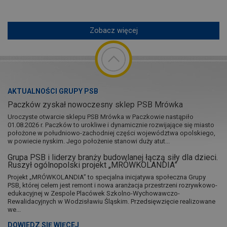
Zobacz więcej
AKTUALNOŚCI GRUPY PSB
Paczków zyskał nowoczesny sklep PSB Mrówka
Uroczyste otwarcie sklepu PSB Mrówka w Paczkowie nastąpiło
01.08.2026 r. Paczków to urokliwe i dynamicznie rozwijające się miasto
położone w południowo-zachodniej części województwa opolskiego,
w powiecie nyskim. Jego położenie stanowi duży atut...
Grupa PSB i liderzy branży budowlanej łączą siły dla dzieci.
Ruszył ogólnopolski projekt „MRÓWKOLANDIA”
Projekt „MRÓWKOLANDIA” to specjalna inicjatywa społeczna Grupy
PSB, której celem jest remont i nowa aranżacja przestrzeni rozrywkowo-
edukacyjnej w Zespole Placówek Szkolno-Wychowawczo-
Rewalidacyjnych w Wodzisławiu Śląskim. Przedsięwzięcie realizowane
we...
DOWIEDZ SIĘ WIĘCEJ