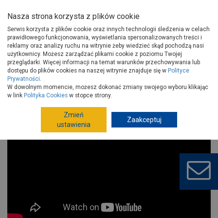
Nasza strona korzysta z plików cookie
Serwis korzysta z plików cookie oraz innych technologii śledzenia w celach
prawidłowego funkcjonowania, wyświetlania spersonalizowanych treści i
reklamy oraz analizy ruchu na witrynie żeby wiedzieć skąd pochodzą nasi
użytkownicy. Możesz zarządzać plikami cookie z poziomu Twojej
Strona główna
Porady
Budowa i remont
przeglądarki. Więcej informacji na temat warunków przechowywania lub
Producent Materiałów Budowlanych SIEVERT POLSKA
dostępu do plików cookies na naszej witrynie znajduje się w
Polityce
Prywatności
.
Producent Materiałów Budowlanych
W dowolnym momencie, możesz dokonać zmiany swojego wyboru klikając
SIEVERT POLSKA
w link
Polityka Cookies
w stopce strony.
Zmień
Zaakceptuj
ustawienia