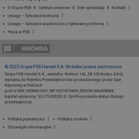
O Grupie PSB
Centrum prasowe
Sieć sprzedaży
Kontakt
Uwaga – fałszywe konkursy
Uwaga – fałszywe wiadomości z fakturami proforma
Praca w PSB
© 2023 Grupa PSB Handel S.A. Wszelkie prawa zastrzeżone.
Grupa PSB Handel S.A., siedziba: Wełecz 142, 28-100 Busko-Zdrój
wpisana do Rejestru Przedsiębiorców prowadzonego przez Sąd
Rejonowy w Kielcach
pod nr KRS 0000661047, NIP 6551974439, REGON 366438684,
kapitał wpłacony: 53.275.000,00 zł. Spółka posiada status dużego
przedsiębiorcy.
Polityka prywatności
Polityka cookies
Obowiązki informacyjne