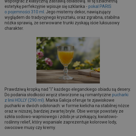
współgrać z klasyczną zastawą obiadową. W tę szlachetną
estetykę perfekcyjnie wpisuje się szklanka -
pokal PARIS
o pojemności 310 ml
. Jego misterny dekor, nawiązujący
wyglądem do tradycyjnego kryształu, oraz zgrabna, stabilna
nóżka sprawią, że serwowane trunki zyskają iście luksusowy
charakter.
Prawdziwą kropką nad "i" każdego eleganckiego obiadu są desery.
Do podania słodkości wręcz stworzone są romantyczne
pucharki
z linii HOLLY (290 ml)
. Marka Galicja oferuje te zjawiskowe
pucharki w dwóch odsłonach: w formie kielicha na stabilnej nóżce
oraz w niższej, bardziej zwartej bryle. Obie wersje powstały ze
szkła sodowo-wapniowego i zdobi je urzekający, kwiatowo-
roślinny relief, który wspaniale zaprezentuje kolorowe lody,
owocowe musy czy kremy.