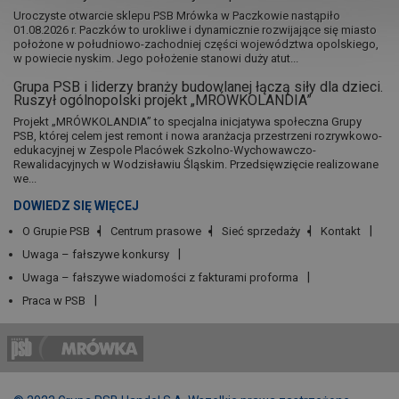
Uroczyste otwarcie sklepu PSB Mrówka w Paczkowie nastąpiło
01.08.2026 r. Paczków to urokliwe i dynamicznie rozwijające się miasto
położone w południowo-zachodniej części województwa opolskiego,
w powiecie nyskim. Jego położenie stanowi duży atut...
Grupa PSB i liderzy branży budowlanej łączą siły dla dzieci.
Ruszył ogólnopolski projekt „MRÓWKOLANDIA”
Projekt „MRÓWKOLANDIA” to specjalna inicjatywa społeczna Grupy
PSB, której celem jest remont i nowa aranżacja przestrzeni rozrywkowo-
edukacyjnej w Zespole Placówek Szkolno-Wychowawczo-
Rewalidacyjnych w Wodzisławiu Śląskim. Przedsięwzięcie realizowane
we...
DOWIEDZ SIĘ WIĘCEJ
O Grupie PSB
Centrum prasowe
Sieć sprzedaży
Kontakt
Uwaga – fałszywe konkursy
Uwaga – fałszywe wiadomości z fakturami proforma
Praca w PSB