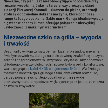
Nieważne, czy planujesz niezobowiązujące popołudnie przy
ruszcie, wesołą majówkę na tarasie, czy uroczysty obiad
z okazji Pierwszej Komunii – kluczem do pięknej aranżacji
stołu są odpowiednio dobrane naczynia, które podnoszą
rangę każdego spotkania. Szkło marki Galicja idealnie wpisuje
się w ten wiosenny klimat, oferując połączenie niezwykłej
użyteczności z unikalnym wzornictwem.
Niezawodne szkło na grilla – wygoda
i trwałość
Sezon grillowy kojarzy się z pełnym luzem i biesiadowaniem na
świeżym powietrzu, dlatego na stole powinny znaleźć się naczynia
solidne i bezproblemowe w utrzymaniu czystości. Aby podawanie
chłodnego piwa czy ulubionych napojów było w pełni komfortowe,
warto sięgnąć po
kufel NIXON o pojemności 540 ml
. Wyróżnia go
masywna konstrukcja z grubego szkła, obły kształt oraz duże,
bardzo poręczne ucho. Jego dodatkowym, niezwykle
praktycznym atutem podczas większych imprez jest to, że można
go myć w zmywarce.