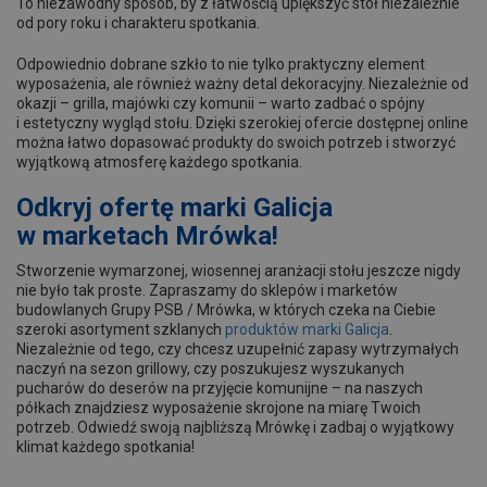
To niezawodny sposób, by z łatwością upiększyć stół niezależnie
od pory roku i charakteru spotkania.
Odpowiednio dobrane szkło to nie tylko praktyczny element
wyposażenia, ale również ważny detal dekoracyjny. Niezależnie od
okazji – grilla, majówki czy komunii – warto zadbać o spójny
i estetyczny wygląd stołu. Dzięki szerokiej ofercie dostępnej online
można łatwo dopasować produkty do swoich potrzeb i stworzyć
wyjątkową atmosferę każdego spotkania.
Odkryj ofertę marki Galicja
w marketach Mrówka!
Stworzenie wymarzonej, wiosennej aranżacji stołu jeszcze nigdy
nie było tak proste. Zapraszamy do sklepów i marketów
budowlanych Grupy PSB / Mrówka, w których czeka na Ciebie
szeroki asortyment szklanych
produktów marki Galicja
.
Niezależnie od tego, czy chcesz uzupełnić zapasy wytrzymałych
naczyń na sezon grillowy, czy poszukujesz wyszukanych
pucharów do deserów na przyjęcie komunijne – na naszych
półkach znajdziesz wyposażenie skrojone na miarę Twoich
potrzeb. Odwiedź swoją najbliższą Mrówkę i zadbaj o wyjątkowy
klimat każdego spotkania!