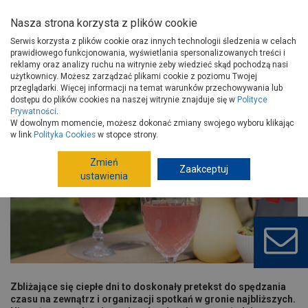
Nasza strona korzysta z plików cookie
Serwis korzysta z plików cookie oraz innych technologii śledzenia w celach
prawidłowego funkcjonowania, wyświetlania spersonalizowanych treści i
reklamy oraz analizy ruchu na witrynie żeby wiedzieć skąd pochodzą nasi
użytkownicy. Możesz zarządzać plikami cookie z poziomu Twojej
Strona główna
Porady
Wyposażenie
przeglądarki. Więcej informacji na temat warunków przechowywania lub
Przyjęcia w szklanej oprawie: propozycje na grilla, spotkania i komunię
dostępu do plików cookies na naszej witrynie znajduje się w
Polityce
od
Prywatności
.
W dowolnym momencie, możesz dokonać zmiany swojego wyboru klikając
Przyjęcia w szklanej oprawie:
w link
Polityka Cookies
w stopce strony.
propozycje na grilla, spotkania i
komunię od marki Galicja
Zmień
Zaakceptuj
ustawienia
Zbliżające się ciepłe dni to doskonały pretekst do spędzania
czasu na zewnątrz i organizacji spotkań w gronie najbliższych.