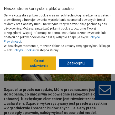
Nasza strona korzysta z plików cookie
Serwis korzysta z plików cookie oraz innych technologii śledzenia w celach
prawidłowego funkcjonowania, wyświetlania spersonalizowanych treści i
reklamy oraz analizy ruchu na witrynie żeby wiedzieć skąd pochodzą nasi
użytkownicy. Możesz zarządzać plikami cookie z poziomu Twojej
Strona główna
Porady
Wokół domu
Ogród
przeglądarki. Więcej informacji na temat warunków przechowywania lub
Rodzaje szpadli
dostępu do plików cookies na naszej witrynie znajduje się w
Polityce
Prywatności
.
Rodzaje szpadli
W dowolnym momencie, możesz dokonać zmiany swojego wyboru klikając
w link
Polityka Cookies
w stopce strony.
Zmień
Zaakceptuj
ustawienia
Szpadel to proste narzędzie, które przeznaczone jest głównie
do kopania, co umożliwia odpowiednie zakończenie części
roboczej. Niezbędnym elementem jest również trzonek
z uchwytem. Szpadel wykorzystywany jest przede wszystkim
w ogrodnictwie i pracach budowlanych – ale aby prace
przebiegły sprawnie, należy wybrać odpowiedni model.