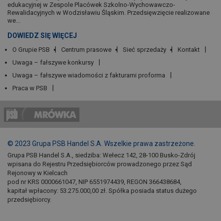
edukacyjnej w Zespole Placówek Szkolno-Wychowawczo-
Rewalidacyjnych w Wodzisławiu Śląskim. Przedsięwzięcie realizowane
we...
DOWIEDZ SIĘ WIĘCEJ
O Grupie PSB
Centrum prasowe
Sieć sprzedaży
Kontakt
Uwaga – fałszywe konkursy
Uwaga – fałszywe wiadomości z fakturami proforma
Praca w PSB
© 2023 Grupa PSB Handel S.A. Wszelkie prawa zastrzeżone.
Grupa PSB Handel S.A., siedziba: Wełecz 142, 28-100 Busko-Zdrój
wpisana do Rejestru Przedsiębiorców prowadzonego przez Sąd
Rejonowy w Kielcach
pod nr KRS 0000661047, NIP 6551974439, REGON 366438684,
kapitał wpłacony: 53.275.000,00 zł. Spółka posiada status dużego
przedsiębiorcy.