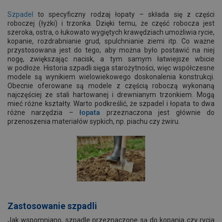
Szpadel
to specyficzny rodzaj łopaty – składa się z części
roboczej (łyżki) i trzonka. Dzięki temu, że część robocza jest
szeroka, ostra, o łukowato wygiętych krawędziach umożliwia rycie,
kopanie, rozdrabnianie grud, spulchnianie ziemi itp. Co ważne
przystosowana jest do tego, aby można było postawić na niej
nogę, zwiększając nacisk, a tym samym łatwiejsze wbicie
w podłoże. Historia szpadli sięga starożytności, więc współczesne
modele są wynikiem wielowiekowego doskonalenia konstrukcji.
Obecnie oferowane są modele z częścią roboczą wykonaną
najczęściej ze stali hartowanej i drewnianym trzonkiem. Mogą
mieć różne kształty. Warto podkreślić, że szpadel i łopata to dwa
różne narzędzia –
łopata
przeznaczona jest głównie do
przenoszenia materiałów sypkich, np. piachu czy żwiru.
Zastosowanie szpadli
Jak wspomniano, szpadle przeznaczone są do kopania czy rycia