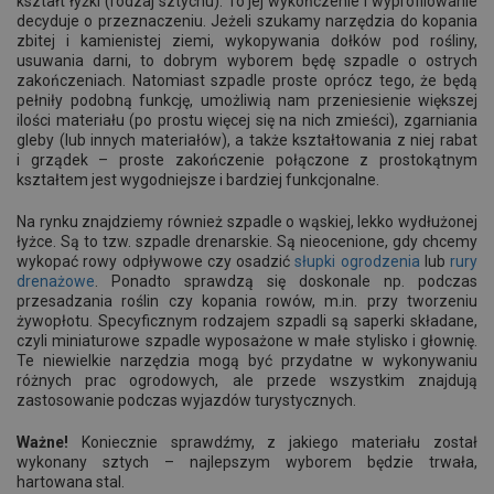
kształt łyżki (rodzaj sztychu). To jej wykończenie i wyprofilowanie
decyduje o przeznaczeniu. Jeżeli szukamy narzędzia do kopania
zbitej i kamienistej ziemi, wykopywania dołków pod rośliny,
usuwania darni, to dobrym wyborem będę szpadle o ostrych
zakończeniach. Natomiast szpadle proste oprócz tego, że będą
pełniły podobną funkcję, umożliwią nam przeniesienie większej
ilości materiału (po prostu więcej się na nich zmieści), zgarniania
gleby (lub innych materiałów), a także kształtowania z niej rabat
i grządek – proste zakończenie połączone z prostokątnym
kształtem jest wygodniejsze i bardziej funkcjonalne.
Na rynku znajdziemy również szpadle o wąskiej, lekko wydłużonej
łyżce. Są to tzw. szpadle drenarskie. Są nieocenione, gdy chcemy
wykopać rowy odpływowe czy osadzić
słupki ogrodzenia
lub
rury
drenażowe
. Ponadto sprawdzą się doskonale np. podczas
przesadzania roślin czy kopania rowów, m.in. przy tworzeniu
żywopłotu. Specyficznym rodzajem szpadli są saperki składane,
czyli miniaturowe szpadle wyposażone w małe stylisko i głownię.
Te niewielkie narzędzia mogą być przydatne w wykonywaniu
różnych prac ogrodowych, ale przede wszystkim znajdują
zastosowanie podczas wyjazdów turystycznych.
Ważne!
Koniecznie sprawdźmy, z jakiego materiału został
wykonany sztych – najlepszym wyborem będzie trwała,
hartowana stal.