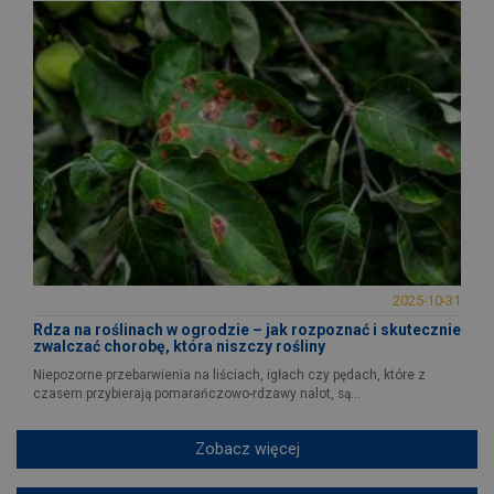
2025-10-31
Rdza na roślinach w ogrodzie – jak rozpoznać i skutecznie
zwalczać chorobę, która niszczy rośliny
Niepozorne przebarwienia na liściach, igłach czy pędach, które z
czasem przybierają pomarańczowo-rdzawy nalot, są...
Zobacz więcej