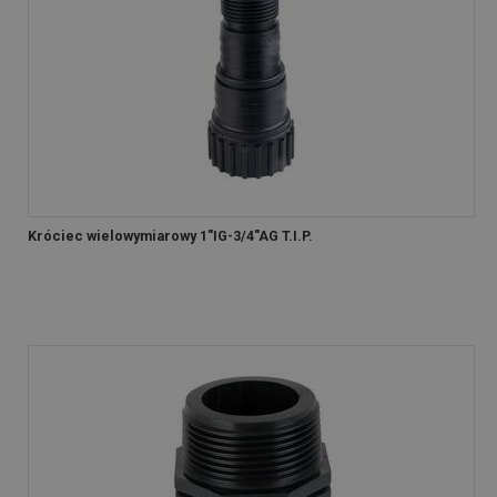
Króciec wielowymiarowy 1"IG-3/4"AG T.I.P.