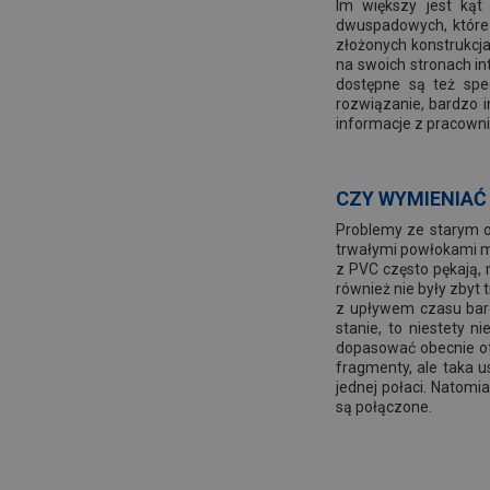
Im większy jest kąt
dwuspadowych, które 
złożonych konstrukcj
na swoich stronach i
dostępne są też spec
rozwiązanie, bardzo i
informacje z pracowni
CZY WYMIENIAĆ
Problemy ze starym o
trwałymi powłokami ma
z PVC często pękają, 
również nie były zbyt 
z upływem czasu bard
stanie, to niestety 
dopasować obecnie of
fragmenty, ale taka u
jednej połaci. Natom
są połączone.