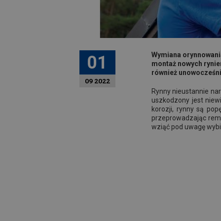
Wymiana orynnowania 
01
montaż nowych rynien
również unowocześnią
09 2022
Rynny nieustannie nar
uszkodzony jest niew
korozji, rynny są po
przeprowadzając remo
wziąć pod uwagę wybi