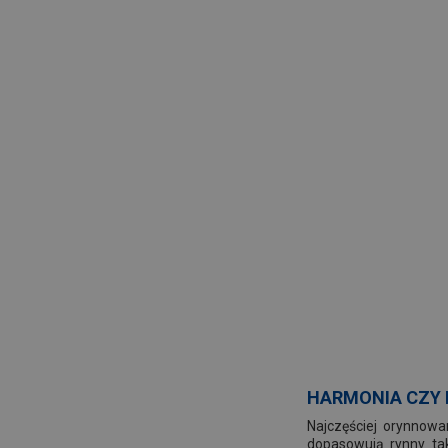
HARMONIA CZY
Najczęściej orynnowa
dopasowują rynny tak