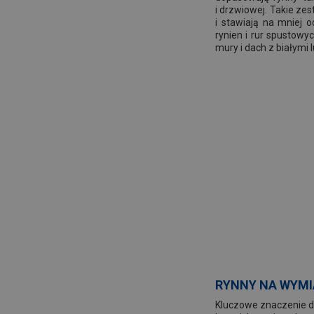
i drzwiowej. Takie ze
i stawiają na mniej 
rynien i rur spustowy
mury i dach z białymi
RYNNY NA WYMI
Kluczowe znaczenie dl