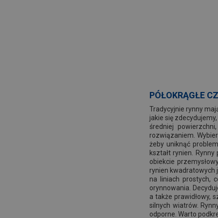
PÓŁOKRĄGŁE C
Tradycyjnie rynny maj
jakie się zdecydujemy
średniej powierzchn
rozwiązaniem. Wybier
żeby uniknąć problem
kształt rynien. Rynn
obiekcie przemysłow
rynien kwadratowych j
na liniach prostych,
orynnowania. Decyduje
a także prawidłowy, 
silnych wiatrów. Ryn
odporne. Warto podkre