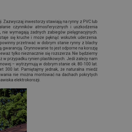
i. Zazwyczaj inwestorzy stawiają na rynny z PVC lub
iałanie czynników atmosferycznych i uszkodzenia
, nie wymagają żadnych zabiegów pielęgnacyjnych.
taje się kruche i może pęknąć wskutek uderzenia.
t powinny przetrwać w dobrym stanie rynny z blachy
ą gwarancją. Orynnowanie to jest odporne na korozję
eważ tylko nieznacznie się rozszerza. Nie będziemy
ż w przypadku rynien plastikowych. Jeśli zależy nam
anowej – wytrzymują w dobrym stanie ok. 80-100 lat.
t 300 lat. Pamiętajmy jednak, że naturalna miedź
nowania nie można montować na dachach pokrytych
wiska elektrokorozji.