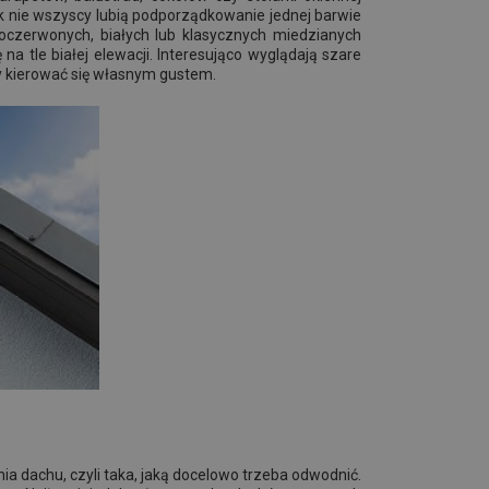
nak nie wszyscy lubią podporządkowanie jednej barwie
oczerwonych, białych lub klasycznych miedzianych
na tle białej elewacji. Interesująco wyglądają szare
ży kierować się własnym gustem.
ia dachu, czyli taka, jaką docelowo trzeba odwodnić.