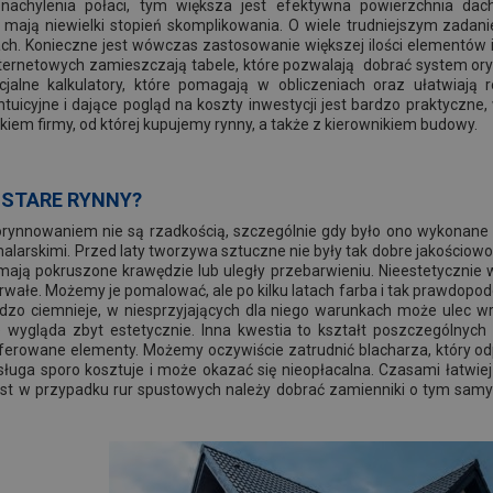
 nachylenia połaci, tym większa jest efektywna powierzchnia da
mają niewielki stopień skomplikowania. O wiele trudniejszym zadan
ach. Konieczne jest wówczas zastosowanie większej ilości elementów 
nternetowych zamieszczają tabele, które pozwalają dobrać system ory
jalne kalkulatory, które pomagają w obliczeniach oraz ułatwiają
ntuicyjne i dające pogląd na koszty inwestycji jest bardzo praktycz
kiem firmy, od której kupujemy rynny, a także z kierownikiem budowy.
 STARE RYNNY?
rynnowaniem nie są rzadkością, szczególnie gdy było ono wykonane z
larskimi. Przed laty tworzywa sztuczne nie były tak dobre jakościowo j
mają pokruszone krawędzie lub uległy przebarwieniu. Nieestetycznie 
trwałe. Możemy je pomalować, ale po kilku latach farba i tak prawdopod
zo ciemnieje, w niesprzyjających dla niego warunkach może ulec wrę
nie wygląda zbyt estetycznie. Inna kwestia to kształt poszczególnyc
erowane elementy. Możemy oczywiście zatrudnić blacharza, który odp
sługa sporo kosztuje i może okazać się nieopłacalna. Czasami łatwie
iast w przypadku rur spustowych należy dobrać zamienniki o tym sam