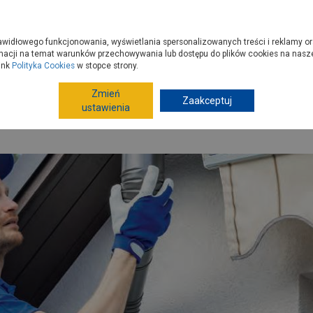
zyć do PSB?
Budowa domu - krok po kroku
Dla Fachowców
Dom N
rawidłowego funkcjonowania, wyświetlania spersonalizowanych treści i reklamy or
e kupisz
Porady
macji na temat warunków przechowywania lub dostępu do plików cookies na naszej
ink
Polityka Cookies
w stopce strony.
Zmień
Zaakceptuj
nstalacje
Kanalizacja i odwodnienia
Rynny w nowym wy
ustawienia