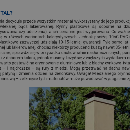
ETAL?
ia decyduje przede wszystkim materiał wykorzystany do jego produkcj
owlekanej bądź lakierowanej. Rynny plastikowe są odporne na dz
ysowania czy uderzenia), a ich cena nie jest wygórowana. Co ważne
 w różnych wariantach kolorystycznych. Jednak poniżej 10oC PVC s
lastikowe zazwyczaj udzielają 10-15-letniej gwarancji. Tyle samo la
j lub lakierowanej, chociaż niektórzy producenci kuszą nawet 35-letni
czne, sprawdzi się w przypadku dachów silnie nasłonecznionych, poni
u z doborem koloru, jednak musimy liczyć się z większych wydatkiem ni
, warto postawić na orynnowanie aluminiowe lub z blachy cynkowo-tyt
e – i najdroższe – są rury z miedzi. Mogą przetrwać na dachu nawe
ę patyną i zmienia odcień na zielonkawy. Uwaga! Miedzianego oryn
uminiową – zetknięcie tych materiałów może powodować wystąpienie zja