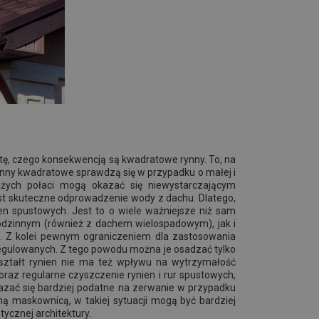
otę, czego konsekwencją są kwadratowe rynny. To, na
rynny kwadratowe sprawdzą się w przypadku o małej i
dużych połaci mogą okazać się niewystarczającym
st skuteczne odprowadzenie wody z dachu. Dlatego,
ien spustowych. Jest to o wiele ważniejsze niż sam
odzinnym (również z dachem wielospadowym), jak i
. Z kolei pewnym ograniczeniem dla zastosowania
 regulowanych. Z tego powodu można je osadzać tylko
Kształt rynien nie ma też wpływu na wytrzymałość
raz regularne czyszczenie rynien i rur spustowych,
azać się bardziej podatne na zerwanie w przypadku
ą maskownicą, w takiej sytuacji mogą być bardziej
ycznej architektury.