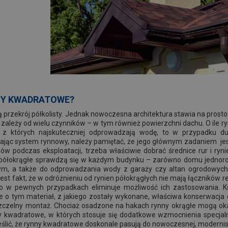
ZY KWADRATOWE?
ą przekrój półkolisty. Jednak nowoczesna architektura stawia na prost
, zależy od wielu czynników – w tym również powierzchni dachu. O ile 
i, z których najskuteczniej odprowadzają wodę, to w przypadku 
ając system rynnowy, należy pamiętać, że jego głównym zadaniem je
ów podczas eksploatacji, trzeba właściwie dobrać średnice rur i ryn
y półokrągłe sprawdzą się w każdym budynku – zarówno domu jednor
ym, a także do odprowadzania wody z garaży czy altan ogrodowych
est fakt, że w odróżnieniu od rynien półokrągłych nie mają łączników
 co w pewnych przypadkach eliminuje możliwość ich zastosowania. 
 o tym materiał, z jakiego zostały wykonane, właściwa konserwacja o
szczelny montaż. Chociaż osadzone na hakach rynny okrągłe mogą ok
ny kwadratowe, w których stosuje się dodatkowe wzmocnienia specjaln
ślić, że rynny kwadratowe doskonale pasują do nowoczesnej, modernist