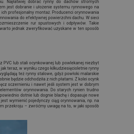
chu. Najłatwiej dobrać rynny do dachów stromych
iem jest dobranie i ułożenie systemu rynnowego na
i ich profesjonalny montaż. Producenci orynnowania
nnowania do efektywnej powierzchni dachu. W sieci
 rozmieszczenie rur spustowych i odpływów. Takie
ne, warto jednak zweryfikować uzyskane w ten sposób
 PVC lub stali ocynkowanej lub powlekanej niezbyt
ak teraz, w wyniku czego kilkudziesięcioletnie rynny
wyglądają też rynny stalowe, gdyż powłoki malarskie
obnie będzie odchodziła z nich płatami. Z kolei ocynk
cz sczernieniu i nawet jeśli system jest w dobrym
h elementów orynnowania. Do starych rynien trudno
owiednio dotnie lub dognie blachę i dopasuje nowe
j jest wymienić pojedynczy ciąg orynnowania, np. na
ym przekroju – zwróćmy uwagę na to, w jaki sposób