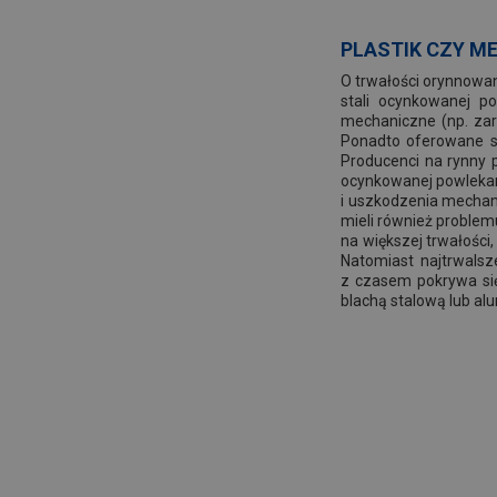
PLASTIK CZY M
O trwałości orynnowan
stali ocynkowanej p
mechaniczne (np. zar
Ponadto oferowane są
Producenci na rynny p
ocynkowanej powlekane
i uszkodzenia mechani
mieli również problem
na większej trwałości
Natomiast najtrwalsz
z czasem pokrywa si
blachą stalową lub al