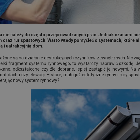
nie należy do często przeprowadzanych prac. Jednak czasami nie 
 oraz rur spustowych. Warto wtedy pomyśleć o systemach, które ni
 i uatrakcyjnią dom.
ażone są na działanie destrukcyjnych czynników zewnętrznych. Nic więc
ielki fragment systemu rynnowego, to wystarczy naprawić szkodę. J
pękane, odkształcone czy źle dobrane, lepiej zastąpić je nowymi. N
nt dachu czy elewacji – stare, mało już estetyczne rynny i rury sp
erając nowy system rynnowy?