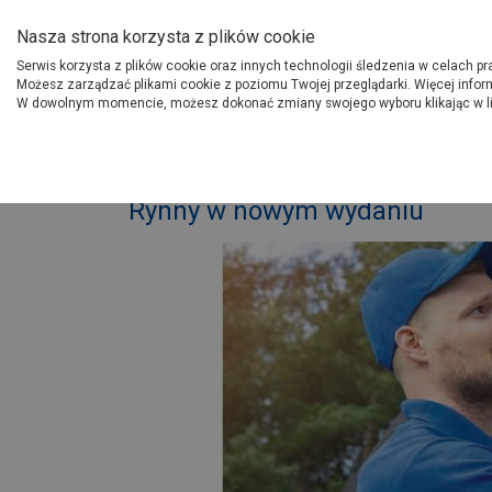
O Grupie PSB
Dostawcy
Jak dołąc
Nasza strona korzysta z plików cookie
Serwis korzysta z plików cookie oraz innych technologii śledzenia w celach p
Gdzi
Produkty
Możesz zarządzać plikami cookie z poziomu Twojej przeglądarki. Więcej infor
W dowolnym momencie, możesz dokonać zmiany swojego wyboru klikając w l
Strona główna
Porady
I
Rynny w nowym wydaniu