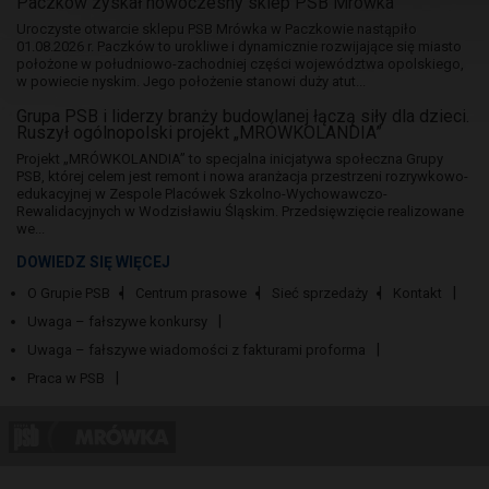
Paczków zyskał nowoczesny sklep PSB Mrówka
Uroczyste otwarcie sklepu PSB Mrówka w Paczkowie nastąpiło
01.08.2026 r. Paczków to urokliwe i dynamicznie rozwijające się miasto
położone w południowo-zachodniej części województwa opolskiego,
w powiecie nyskim. Jego położenie stanowi duży atut...
Grupa PSB i liderzy branży budowlanej łączą siły dla dzieci.
Ruszył ogólnopolski projekt „MRÓWKOLANDIA”
Projekt „MRÓWKOLANDIA” to specjalna inicjatywa społeczna Grupy
PSB, której celem jest remont i nowa aranżacja przestrzeni rozrywkowo-
edukacyjnej w Zespole Placówek Szkolno-Wychowawczo-
Rewalidacyjnych w Wodzisławiu Śląskim. Przedsięwzięcie realizowane
we...
DOWIEDZ SIĘ WIĘCEJ
O Grupie PSB
Centrum prasowe
Sieć sprzedaży
Kontakt
Uwaga – fałszywe konkursy
Uwaga – fałszywe wiadomości z fakturami proforma
Praca w PSB