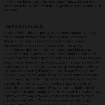
rozwiązanie, które daje dużą elastyczność i pozwala tworzyć
lekkie, naturalnie wpisane w krajobraz przejścia między tarasem a
ogrodem.
TARAS, KTÓRY ŻYJE
Nawierzchnia to dopiero początek. Aby taras naprawdę stał się
częścią domu, warto zadbać o dodatki, które nadadzą mu
charakter i sprawią, że przestrzeń będzie żyła od rana do
wieczora. Ochronę przed słońcem zapewni pergola z
materiałowym dachem lub opleciona pnączami, którą w razie
potrzeby można uzupełnić o rolety boczne filtrujące światło. W
mniej formalnych aranżacjach sprawdzi się duży parasol albo lekki
żagiel przeciwsłoneczny, a w klasycznych - markiza tarasowa. W
upalne dni przyjemny chłód przynosi zieleń i delikatna mgiełka z
ogrodowych zraszaczy. Rośliny w donicach wprowadzą kolor i
miękkość, dzięki czemu taras zyska bardziej przytulny charakter.
Całość dopełniają meble – najczęściej wybierane są te z wikliny,
drewna i technorattanu, bo wprowadzają naturalną lekkość i
pasują do ogrodowej scenerii. Wieczorem klimat buduje miękkie i
rozproszone światło – lampki w formie żarówek, kule świetlne czy
papierowe lampiony sprawiają, że taras staje się nastrojowym
przedłużeniem salonu. Warto wyjść z aranżacją dalej, w głąb
ogrodu - niewielka fontanna lub kaskada wodna dodadzą