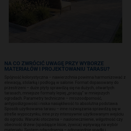
NA CO ZWRÓCIĆ UWAGĘ PRZY WYBORZE
MATERIAŁÓW I PROJEKTOWANIU TARASU?
Spójność kolorystyczna – nawierzchnia powinna harmonizować z
elewacją, stolarką i podłogą w salonie. Format dopasowany do
przestrzeni – duże płyty sprawdzą się na dużych, otwartych
tarasach, mniejsze formaty lepiej „pracują” w mniejszych
ogrodach. Parametry techniczne – mrozoodporność,
antypoślizgowość i niska nasiąkliwość to absolutna podstawa.
Sposób użytkowania tarasu – inne rozwiązania sprawdzą się w
strefie wypoczynku, inne przy intensywnie użytkowanym wejściu
do ogrodu. Warunki otoczenia – nasłonecznienie, wilgotność czy
obecność drzew (spadające liście, żywica) wpływają na wybór
materiału. System odwodnienia – odpowiednie spadki i