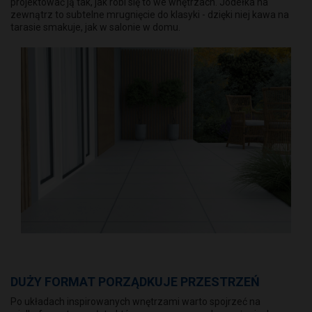
projektować ją tak, jak robi się to we wnętrzach. Jodełka na
zewnątrz to subtelne mrugnięcie do klasyki - dzięki niej kawa na
tarasie smakuje, jak w salonie w domu.
DUŻY FORMAT PORZĄDKUJE PRZESTRZEŃ
Po układach inspirowanych wnętrzami warto spojrzeć na