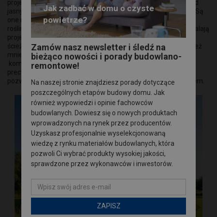
projektach domów i ich otoczenia dominują dziś szarości – od
Jak zadbać w domu o czyste
jasnych po grafitowe, w wersjach jednolitych i melanżowych. Są
powietrze?
one neutralne, uspokajają kompozycję i pięknie kontrastują z
roślinnością. Najbardziej popularne są duże płyty, które pozwalają
projektować zarówno pełne tarasy, jak i ogrodowe alejki czy
ścieżki „step by step”, ale zainteresowaniem cieszą się również
Zamów nasz newsletter i śledź na
mniejsze formaty. Duży wybór odcieni pozwala uniknąć
bieżąco nowości i porady budowlano-
kompromisów – nawierzchnię można dopasować tak
remontowe!
precyzyjnie, jak kolor zasłon do ścian. Oto rozwiązania, które
pozwalają stworzyć harmonijną przestrzeń spójną z wnętrzem.
Na naszej stronie znajdziesz porady dotyczące
poszczególnych etapów budowy domu. Jak
również wypowiedzi i opinie fachowców
budowlanych. Dowiesz się o nowych produktach
wprowadzonych na rynek przez producentów.
Uzyskasz profesjonalnie wyselekcjonowaną
wiedzę z rynku materiałów budowlanych, która
pozwoli Ci wybrać produkty wysokiej jakości,
sprawdzone przez wykonawców i inwestorów.
ZAPISZ