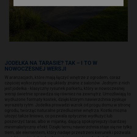
JODEŁKA NA TARASIE? TAK – I TO W
NOWOCZESNEJ WERSJI
W aranżacjach, które mają łączyć wnętrze z ogrodem, coraz
częściej wykorzystuje się układy znane z salonów. Jednym z nich
jest jodełka - klasyczny rysunek parkietu, który w nowoczesnej
wersji świetnie sprawdza się również na zewnątrz. Umożliwiają to
wydłużone formaty kostek, dzięki którym nawierzchnia zyskuje
wyrazisty rytm. Jodełka prowadzi wzrok od progu domu w stronę
ogrodu, tworząc naturalne przedłużenie wnętrza. Kostki można
ułożyć także liniowo, co pozwala optycznie wydłużyć lub
poszerzyć taras, albo w mijankę, dającą spokojniejszy i bardziej
minimalistyczny efekt. Dzięki temu nawierzchnia staje się nie tylko
tłem, ale elementem, który nadaje przestrzeni kierunek i pozwala