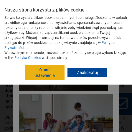
Nasza strona korzysta z plików cookie
Serwis korzysta z plików cookie oraz innych technologii śledzenia w celach
prawidłowego funkcjonowania, wyświetlania spersonalizowanych treści i
reklamy oraz analizy ruchu na witrynie żeby wiedzieć skąd pochodzą nasi
użytkownicy. Możesz zarządzać plikami cookie z poziomu Twojej
Strona główna
Porady
przeglądarki. Więcej informacji na temat warunków przechowywania lub
dostępu do plików cookies na naszej witrynie znajduje się w
Polityce
SALON Z WIDOKIEM NA ZIELEŃ Jak
Prywatności
.
W dowolnym momencie, możesz dokonać zmiany swojego wyboru klikając
płynnie połączyć wnętrze domu z
w link
Polityka Cookies
w stopce strony.
ogrodem?
Zmień
Przygotowanie podłóg pod
Zaakceptuj
Taras często określa się jako naturalne przedłużenie salonu na
ustawienia
okładziny
zewnątrz, dlatego
jego aranżacja powinna spójnie łączyć
przestrzeń domową z ogrodem.
W nowoczesnych projektach
dominują minimalizm, prostota, geometryczne
formy oraz
stonowana kolorystyka. To właśnie te elementy wprowadzają
ład
wizualny i pozwalają stworzyć harmonijną, płynną oś
łączącą wnętrze, taras i
ogród.
Właśnie dlatego wybór materiału na taras jest ważny, bo staje się
bazą całej aranżacji. To od niego zależy, czy przestrzeń będzie
spójna, funkcjonalna i naturalnie wpisana w otoczenie zieleni. W