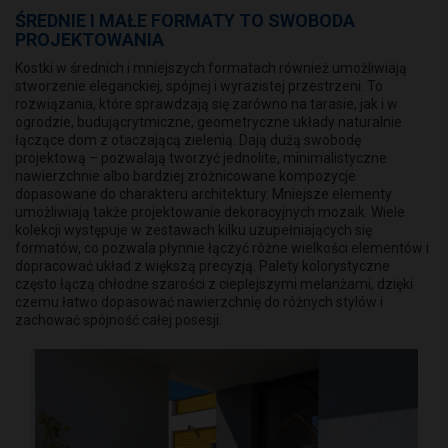
ŚREDNIE I MAŁE FORMATY TO SWOBODA
PROJEKTOWANIA
Kostki w średnich i mniejszych formatach również umożliwiają
stworzenie eleganckiej, spójnej i wyrazistej przestrzeni. To
rozwiązania, które sprawdzają się zarówno na tarasie, jak i w
ogrodzie, budującrytmiczne, geometryczne układy naturalnie
łączące dom z otaczającą zielenią. Dają dużą swobodę
projektową – pozwalają tworzyć jednolite, minimalistyczne
nawierzchnie albo bardziej zróżnicowane kompozycje
dopasowane do charakteru architektury. Mniejsze elementy
umożliwiają także projektowanie dekoracyjnych mozaik. Wiele
kolekcji występuje w zestawach kilku uzupełniających się
formatów, co pozwala płynnie łączyć różne wielkości elementów i
dopracować układ z większą precyzją. Palety kolorystyczne
często łączą chłodne szarości z cieplejszymi melanżami, dzięki
czemu łatwo dopasować nawierzchnię do różnych stylów i
zachować spójność całej posesji.