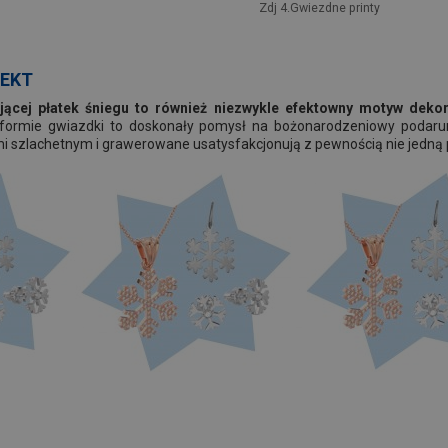
Zdj 4.Gwiezdne printy
FEKT
jącej płatek śniegu to również niezwykle efektowny motyw dekor
w formie gwiazdki to doskonały pomysł na bożonarodzeniowy podaru
i szlachetnym i grawerowane usatysfakcjonują z pewnością nie jedną 