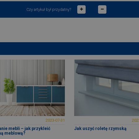
Czy artykuł był przydatny?
2023-07-31
202
anie mebli – jak przykleić
Jak uszyć roletę rzymską
ną meblową?