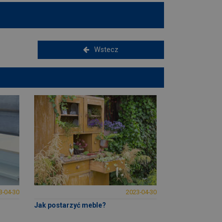
Wstecz
3-04-30
2023-04-30
Jak postarzyć meble?