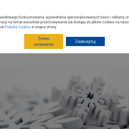
zyć do PSB?
Budowa domu - krok po kroku
Dla Fachowców
Dom N
rawidłowego funkcjonowania, wyświetlania spersonalizowanych treści i reklamy or
e kupisz
Porady
macji na temat warunków przechowywania lub dostępu do plików cookies na naszej
ink
Polityka Cookies
w stopce strony.
Zmień
Zaakceptuj
yposażenie
Style i dekoracje
Śniegowa gwiazdka
ustawienia