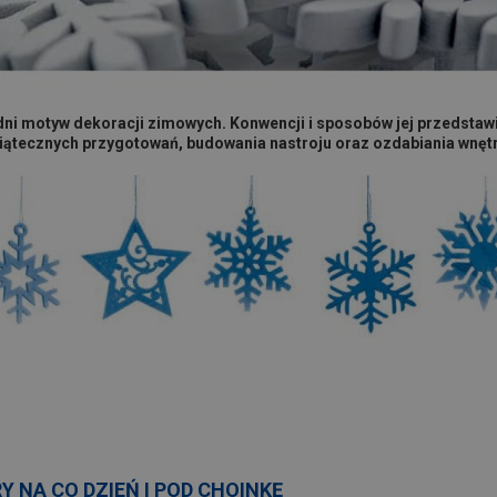
ni motyw dekoracji zimowych. Konwencji i sposobów jej przedstawien
ątecznych przygotowań, budowania nastroju oraz ozdabiania wnętr
a
 NA CO DZIEŃ I POD CHOINKĘ