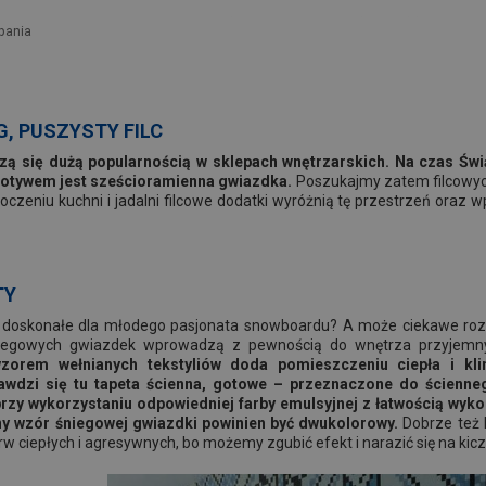
upania
, PUSZYSTY FILC
szą się dużą popularnością w sklepach wnętrzarskich. Na czas Świ
otywem jest sześcioramienna gwiazdka.
Poszukajmy zatem filcowych
oczeniu kuchni i jadalni filcowe dodatki wyróżnią tę przestrzeń ora
TY
doskonałe dla młodego pasjonata snowboardu? A może ciekawe roz
iegowych gwiazdek wprowadzą z pewnością do wnętrza przyjemny
orem wełnianych tekstyliów doda pomieszczeniu ciepła i kli
wdzi się tu tapeta ścienna, gotowe – przeznaczone do ścienneg
przy wykorzystaniu odpowiedniej farby emulsyjnej z łatwością wyk
ny wzór śniegowej gwiazdki powinien być dwukolorowy.
Dobrze też 
 ciepłych i agresywnych, bo możemy zgubić efekt i narazić się na kicz