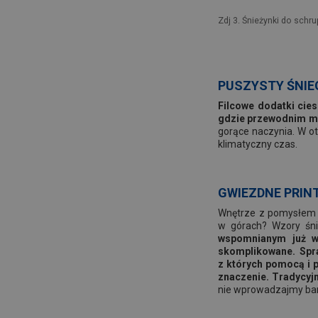
Zdj 3. Śnieżynki do schr
PUSZYSTY ŚNIEG
Filcowe dodatki cie
gdzie przewodnim m
gorące naczynia. W ot
klimatyczny czas.
GWIEZDNE PRIN
Wnętrze z pomysłem 
w górach? Wzory śn
wspomnianym już wz
skomplikowane. Spra
z których pomocą i 
znaczenie. Tradycyj
nie wprowadzajmy barw