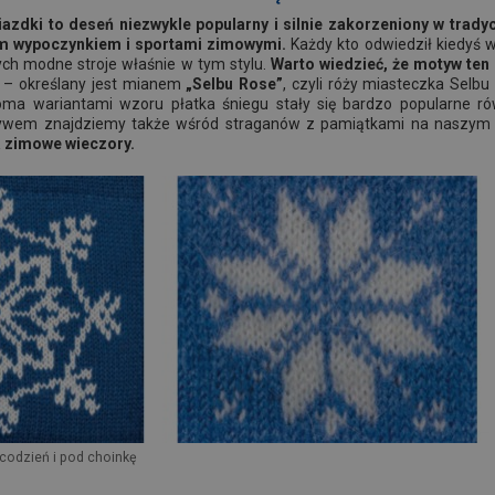
zdki to deseń niezwykle popularny i silnie zakorzeniony w trady
m wypoczynkiem i sportami zimowymi.
Każdy kto odwiedził kiedyś w 
ych modne stroje właśnie w tym stylu.
Warto wiedzieć, że motyw ten
 – określany jest mianem
„Selbu Rose”
, czyli róży miasteczka Selbu 
eloma wariantami wzoru płatka śniegu stały się bardzo popularne ró
ywem znajdziemy także wśród straganów z pamiątkami na naszym 
a zimowe wieczory.
 codzień i pod choinkę