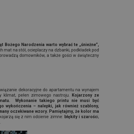
ąt Bożego Narodzenia warto wybrać te „śnieżne”,
 mat na stół, ocieplaczy na dzbanki, podkładek pod
z wprowadzą domowników, a także gości w świąteczny
wiązanie dekoracyjne do apartamentu na wynajem
 klimat, pełen zimowego nastroju.
Kojarzony ze
matu. Wykonanie takiego printu nie musi być
o wykończenia – nalepki, jak również szablony,
onany oczekiwane wzory. Pamiętajmy, że kolor ma
kojarzą się z nim odcienie zimne:
błękity i szarośc
i,
.