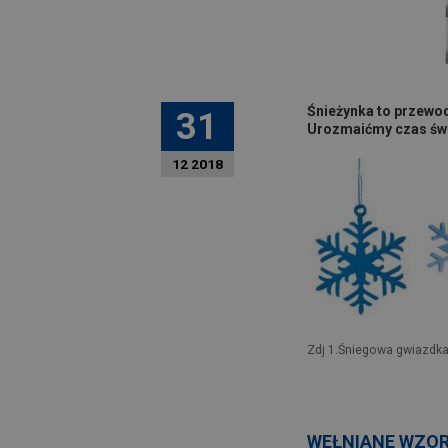
Śnieżynka to przewod
31
Urozmaićmy czas świ
12 2018
Zdj 1.Śniegowa gwiazdk
WEŁNIANE WZORY