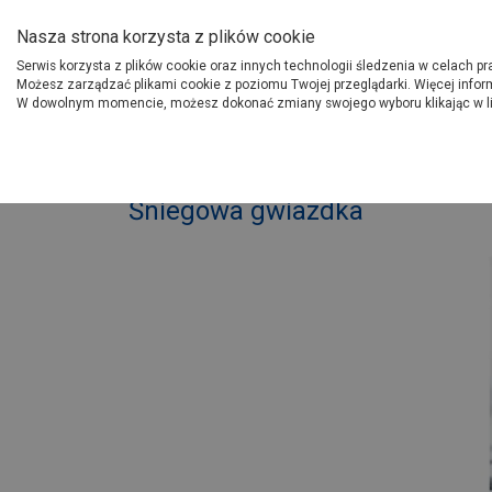
O Grupie PSB
Dostawcy
Jak dołąc
Nasza strona korzysta z plików cookie
Serwis korzysta z plików cookie oraz innych technologii śledzenia w celach p
Gdzi
Produkty
Możesz zarządzać plikami cookie z poziomu Twojej przeglądarki. Więcej infor
W dowolnym momencie, możesz dokonać zmiany swojego wyboru klikając w l
Strona główna
Porady
W
Śniegowa gwiazdka