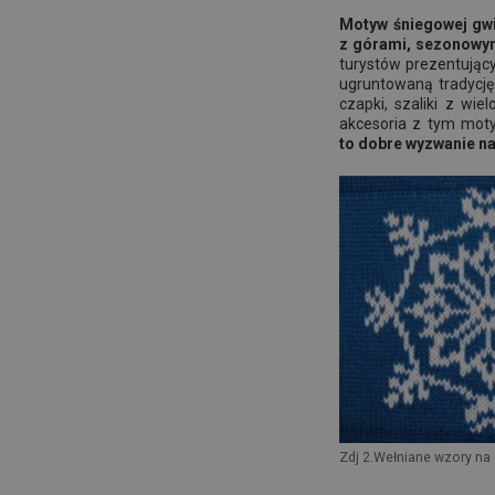
Motyw śniegowej gwia
z górami, sezonowy
turystów prezentując
ugruntowaną tradycję
czapki, szaliki z wi
akcesoria z tym mot
to dobre wyzwanie n
Zdj 2.Wełniane wzory na