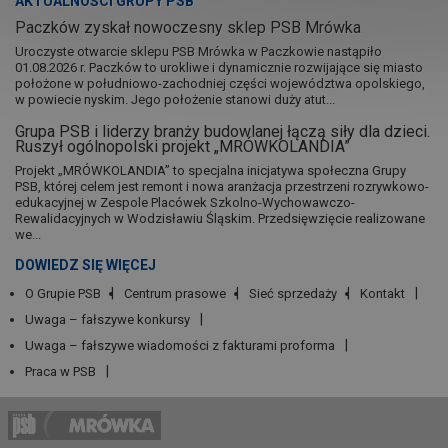
AKTUALNOŚCI GRUPY PSB
Paczków zyskał nowoczesny sklep PSB Mrówka
Uroczyste otwarcie sklepu PSB Mrówka w Paczkowie nastąpiło
01.08.2026 r. Paczków to urokliwe i dynamicznie rozwijające się miasto
położone w południowo-zachodniej części województwa opolskiego,
w powiecie nyskim. Jego położenie stanowi duży atut...
Grupa PSB i liderzy branży budowlanej łączą siły dla dzieci.
Ruszył ogólnopolski projekt „MRÓWKOLANDIA”
Projekt „MRÓWKOLANDIA” to specjalna inicjatywa społeczna Grupy
PSB, której celem jest remont i nowa aranżacja przestrzeni rozrywkowo-
edukacyjnej w Zespole Placówek Szkolno-Wychowawczo-
Rewalidacyjnych w Wodzisławiu Śląskim. Przedsięwzięcie realizowane
we...
DOWIEDZ SIĘ WIĘCEJ
O Grupie PSB
Centrum prasowe
Sieć sprzedaży
Kontakt
Uwaga – fałszywe konkursy
Uwaga – fałszywe wiadomości z fakturami proforma
Praca w PSB