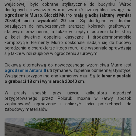
wejściowej, było dobrane stylistycznie do budynku. Wśród
dostępnych rozwiązań warto zwrócić szczególną uwagę na
ogrodzenie Murro
. Bloczki
Murro mają gładką fakturę, wymiar
20×50,4 cm i wysokość 20 cm.
Są dostępne w idealnie
pasujących do nowoczesnych aranżacji kolorach: grafitowym,
stalowym oraz nerino, a także w ciepłym odcieniu latte, który
z kolei świetnie dopełnia klasyczne i śródziemnomorskie
kompozycje. Elementy Murro doskonale nadają się do budowy
ogrodzenia o charakterze litego muru, ale wspaniale sprawdzają
się także w roli słupków w ogrodzeniu ażurowym.
Ciekawą alternatywą do nowoczesnego wzornictwa Murro jest
ogrodzenie Antara II
utrzymane w zupełnie odmiennej stylistyce,
Wyglądem przypomina ono kamienny mur. Są to
łupane pustaki
o grubości 18 cm i wymiarach 20x40 cm
.
W prosty sposób przy użyciu kalkulatora ogrodzeń
przygotowanego przez Polbruk można w łatwy sposób
zaplanowanć ogrodzenie i obliczyć ilości potrzebnych do
zabudowy materiałów.