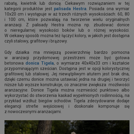
rabatę, kwietnik lub donicę. Ciekawym rozwiązaniem w tej
kategorii produktów jest
palisada Hestra
. Posiada ona wymiar
10x20 cm i występuje w aż trzech różnych wysokościach: 60, 80
i 100 cm, które pozwalają na tworzenie wielu oryginalnych
aranżacji. Z palisady Hestra można np. zbudować donice
o nieregularnej wysokości boków lub o różnej wysokości.
W ciekawy sposób można też łączyć kolory, w jakich jest dostępna
czyli stalowy, grafitowy i brązowy.
Gdy działka ma mniejszą powierzchnię bardzo pomocna
w aranżacji przydomowej przestrzeni może być gotowa
betonowa
donica Tigela
, o wymiarze 40x40x33 cm i kształcie
przypominającym sześcian. Dostępna jest w opcji kolorystycznej
grafitowej lub stalowej. Jej niewątpliwym atutem jest brak dna,
dzięki czemu donice można ustawiać jedna na drugiej i tworzyć
niższe lub wyższe konstrukcje, co znacznie zwiększa możliwości
aranżacyjne. Donice Tigela można rozmieścić punktowo albo
wykorzystać do stworzenia kaskad wypełnionych roślinnością, na
przykład wzdłuż biegów schodów. Tigela zdecydowanie dodaje
elegancji strefie wejściowej i doskonale komponuje się
z nowoczesnymi aranżacjami.