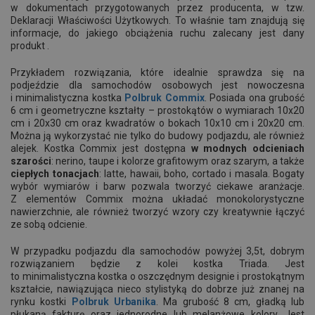
w dokumentach przygotowanych przez producenta, w tzw.
Deklaracji Właściwości Użytkowych. To właśnie tam znajdują się
informacje, do jakiego obciążenia ruchu zalecany jest dany
produkt .
Przykładem rozwiązania, które idealnie sprawdza się na
podjeździe dla samochodów osobowych jest nowoczesna
i minimalistyczna kostka
Polbruk Commix
. Posiada ona grubość
6 cm i geometryczne kształty – prostokątów o wymiarach 10x20
cm i 20x30 cm oraz kwadratów o bokach 10x10 cm i 20x20 cm.
Można ją wykorzystać nie tylko do budowy podjazdu, ale również
alejek. Kostka Commix jest dostępna
w modnych odcieniach
szarości
: nerino, taupe i kolorze grafitowym oraz szarym, a także
ciepłych tonacjach
: latte, hawaii, boho, cortado i masala. Bogaty
wybór wymiarów i barw pozwala tworzyć ciekawe aranżacje.
Z elementów Commix można układać monokolorystyczne
nawierzchnie, ale również tworzyć wzory czy kreatywnie łączyć
ze sobą odcienie.
W przypadku podjazdu dla samochodów powyżej 3,5t, dobrym
rozwiązaniem będzie z kolei kostka Triada. Jest
to minimalistyczna kostka o oszczędnym designie i prostokątnym
kształcie, nawiązująca nieco stylistyką do dobrze już znanej na
rynku kostki
Polbruk Urbanika
. Ma grubość 8 cm, gładką lub
płukaną fakturę oraz jednorodne lub melanżowe kolory. Jest