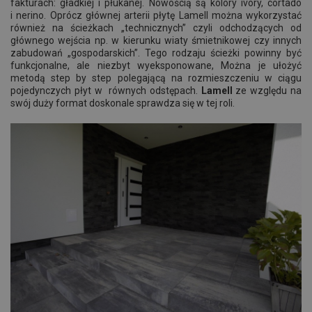
fakturach: gładkiej i płukanej. Nowością są kolory ivory, cortado
i nerino. Oprócz głównej arterii płytę Lamell można wykorzystać
również na ścieżkach „technicznych” czyli odchodzących od
głównego wejścia np. w kierunku wiaty śmietnikowej czy innych
zabudowań „gospodarskich”. Tego rodzaju ścieżki powinny być
funkcjonalne, ale niezbyt wyeksponowane, Można je ułożyć
metodą step by step polegającą na rozmieszczeniu w ciągu
pojedynczych płyt w równych odstępach.
Lamell
ze względu na
swój duży format doskonale sprawdza się w tej roli.