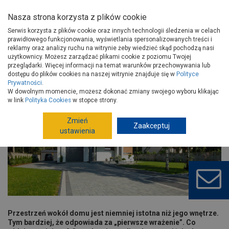
Nasza strona korzysta z plików cookie
Serwis korzysta z plików cookie oraz innych technologii śledzenia w celach
prawidłowego funkcjonowania, wyświetlania spersonalizowanych treści i
reklamy oraz analizy ruchu na witrynie żeby wiedzieć skąd pochodzą nasi
użytkownicy. Możesz zarządzać plikami cookie z poziomu Twojej
Strona główna
Porady
Wokół domu
Mała architektura
przeglądarki. Więcej informacji na temat warunków przechowywania lub
Stylowo i komfortowo od frontu, czyli o czym warto pamiętać
dostępu do plików cookies na naszej witrynie znajduje się w
Polityce
aranżując
Prywatności
.
W dowolnym momencie, możesz dokonać zmiany swojego wyboru klikając
Stylowo i komfortowo od frontu, czyli o
w link
Polityka Cookies
w stopce strony.
czym warto pamiętać aranżując strefę
wejściową do domu
Zmień
Zaakceptuj
ustawienia
Przestrzeń wokół domu jest niemniej istotna niż jego wnętrze.
Tym bardziej, że odpowiada za „pierwsze wrażenie”. Co