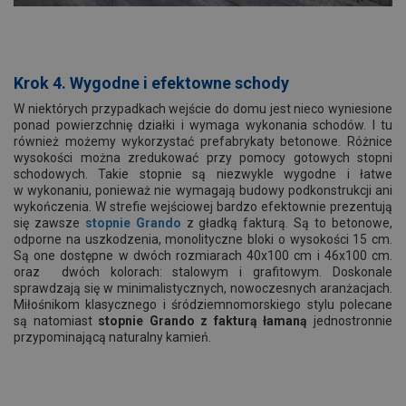
Krok 4. Wygodne i efektowne schody
W niektórych przypadkach wejście do domu jest nieco wyniesione
ponad powierzchnię działki i wymaga wykonania schodów. I tu
również możemy wykorzystać prefabrykaty betonowe. Różnice
wysokości można zredukować przy pomocy gotowych stopni
schodowych. Takie stopnie są niezwykle wygodne i łatwe
w wykonaniu, ponieważ nie wymagają budowy podkonstrukcji ani
wykończenia. W strefie wejściowej bardzo efektownie prezentują
się zawsze
stopnie Grando
z gładką fakturą. Są to betonowe,
odporne na uszkodzenia, monolityczne bloki o wysokości 15 cm.
Są one dostępne w dwóch rozmiarach 40x100 cm i 46x100 cm.
oraz dwóch kolorach: stalowym i grafitowym. Doskonale
sprawdzają się w minimalistycznych, nowoczesnych aranżacjach.
Miłośnikom klasycznego i śródziemnomorskiego stylu polecane
są natomiast
stopnie Grando z fakturą łamaną
jednostronnie
przypominającą naturalny kamień.