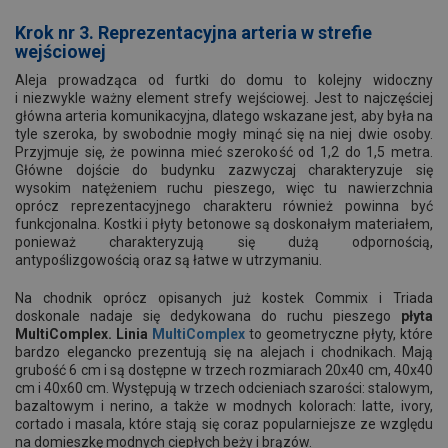
Krok nr 3. Reprezentacyjna arteria w strefie
wejściowej
Aleja prowadząca od furtki do domu to kolejny widoczny
i niezwykle ważny element strefy wejściowej. Jest to najczęściej
główna arteria komunikacyjna, dlatego wskazane jest, aby była na
tyle szeroka, by swobodnie mogły minąć się na niej dwie osoby.
Przyjmuje się, że powinna mieć szerokość od 1,2 do 1,5 metra.
Główne dojście do budynku zazwyczaj charakteryzuje się
wysokim natężeniem ruchu pieszego, więc tu nawierzchnia
oprócz reprezentacyjnego charakteru również powinna być
funkcjonalna. Kostki i płyty betonowe są doskonałym materiałem,
ponieważ charakteryzują się dużą odpornością,
antypoślizgowością oraz są łatwe w utrzymaniu.
Na chodnik oprócz opisanych już kostek Commix i Triada
doskonale nadaje się dedykowana do ruchu pieszego
płyta
MultiComplex. Linia
MultiComplex
to geometryczne płyty, które
bardzo elegancko prezentują się na alejach i chodnikach. Mają
grubość 6 cm i są dostępne w trzech rozmiarach 20x40 cm, 40x40
cm i 40x60 cm. Występują w trzech odcieniach szarości: stalowym,
bazaltowym i nerino, a także w modnych kolorach: latte, ivory,
cortado i masala, które stają się coraz popularniejsze ze względu
na domieszkę modnych ciepłych beży i brązów.