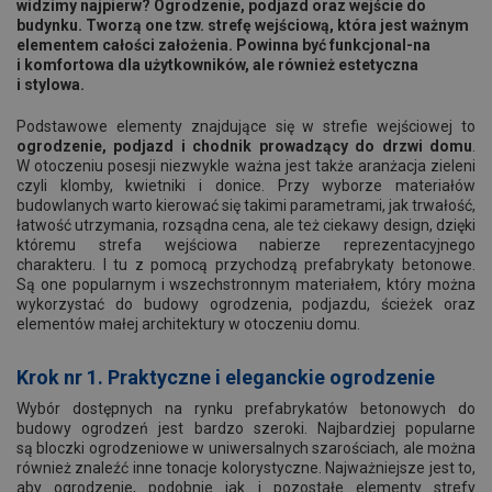
widzimy najpierw? Ogrodzenie, podjazd oraz wejście do
budynku. Tworzą one tzw. strefę wejściową, która jest ważnym
elementem całości założenia. Powinna być funkcjonal-na
i komfortowa dla użytkowników, ale również estetyczna
i stylowa.
Podstawowe elementy znajdujące się w strefie wejściowej to
ogrodzenie, podjazd i chodnik prowadzący do drzwi domu
.
W otoczeniu posesji niezwykle ważna jest także aranżacja zieleni
czyli klomby, kwietniki i donice. Przy wyborze materiałów
budowlanych warto kierować się takimi parametrami, jak trwałość,
łatwość utrzymania, rozsądna cena, ale też ciekawy design, dzięki
któremu strefa wejściowa nabierze reprezentacyjnego
charakteru. I tu z pomocą przychodzą prefabrykaty betonowe.
Są one popularnym i wszechstronnym materiałem, który można
wykorzystać do budowy ogrodzenia, podjazdu, ścieżek oraz
elementów małej architektury w otoczeniu domu.
Krok nr 1. Praktyczne i eleganckie ogrodzenie
Wybór dostępnych na rynku prefabrykatów betonowych do
budowy ogrodzeń jest bardzo szeroki. Najbardziej popularne
są bloczki ogrodzeniowe w uniwersalnych szarościach, ale można
również znaleźć inne tonacje kolorystyczne. Najważniejsze jest to,
aby ogrodzenie, podobnie jak i pozostałe elementy strefy