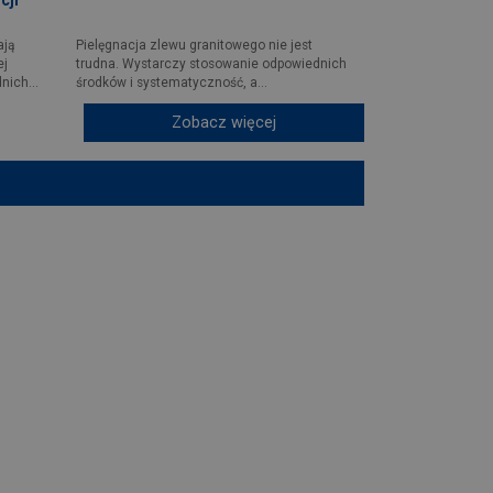
ają
Pielęgnacja zlewu granitowego nie jest
ej
trudna. Wystarczy stosowanie odpowiednich
nich...
środków i systematyczność, a...
Zobacz więcej