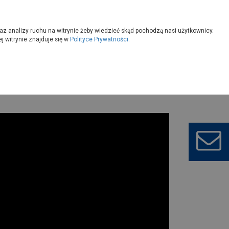
owoczesny
Wybierz sklep
az analizy ruchu na witrynie żeby wiedzieć skąd pochodzą nasi użytkownicy.
 witrynie znajduje się w
Polityce Prywatności
.
 suszu musi mieć zapach dymu?