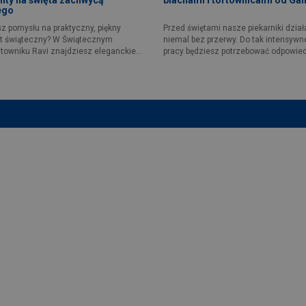
ego
z pomysłu na praktyczny, piękny
Przed świętami nasze piekarniki dział
t świąteczny? W Świątecznym
niemal bez przerwy. Do tak intensywn
towniku Ravi znajdziesz eleganckie...
pracy będziesz potrzebować odpowied