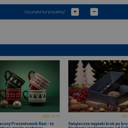
Czy artykuł był przydatny?
2025-12-15
202
eczny Prezentownik Ravi - te
Świąteczne wypieki krok po kro
nty na święta zachwycą
blachami i tortownicami od Gali