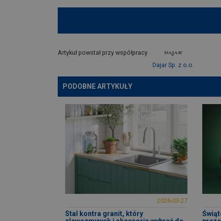
Artykuł powstał przy współpracy
Dajar Sp. z o.o.
PODOBNE ARTYKUŁY
2026-03-27
Stal kontra granit, który
Świąt
zlewozmywak i akcesoria wybrać do
preze