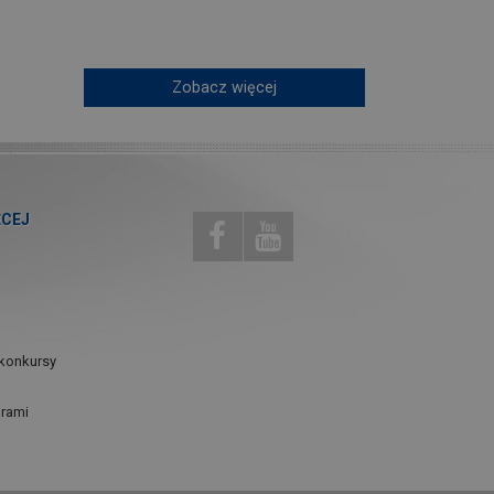
Zobacz więcej
ĘCEJ
konkursy
urami