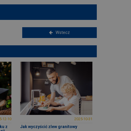
Wstecz
5-12-10
2025-10-31
ku z
Jak wyczyścić zlew granitowy
cji