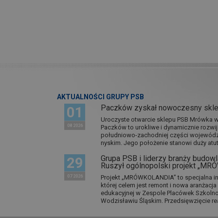
AKTUALNOŚCI GRUPY PSB
Paczków zyskał nowoczesny skl
01
Uroczyste otwarcie sklepu PSB Mrówka w 
08 2026
Paczków to urokliwe i dynamicznie rozwi
południowo-zachodniej części wojewódz
nyskim. Jego położenie stanowi duży atut.
Grupa PSB i liderzy branży budowla
29
Ruszył ogólnopolski projekt „M
07 2026
Projekt „MRÓWKOLANDIA” to specjalna in
której celem jest remont i nowa aranżacj
edukacyjnej w Zespole Placówek Szkol
Wodzisławiu Śląskim. Przedsięwzięcie re