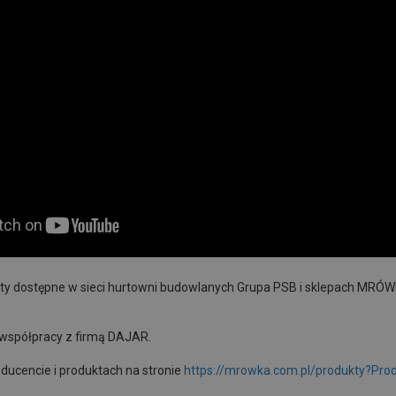
y dostępne w sieci hurtowni budowlanych Grupa PSB i sklepach MRÓW
 współpracy z firmą DAJAR.
oducencie i produktach na stronie
https://mrowka.com.pl/produkty?Pro