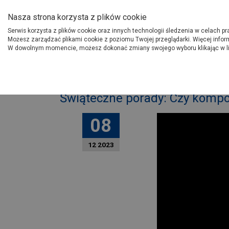
O Grupie PSB
Dostawcy
Jak dołąc
Nasza strona korzysta z plików cookie
Serwis korzysta z plików cookie oraz innych technologii śledzenia w celach p
Gdzi
Produkty
Możesz zarządzać plikami cookie z poziomu Twojej przeglądarki. Więcej infor
W dowolnym momencie, możesz dokonać zmiany swojego wyboru klikając w l
Strona główna
Porady
W
Świąteczne porady: Czy komp
08
12 2023