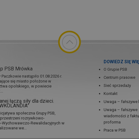
DOWIEDZ SIĘ WI
ep PSB Mrówka
O Grupie PSB
Paczkowie nastąpiło 01.08.2026 r.
Centrum prasowe
jające się miasto położone w
Sieć sprzedaży
twa opolskiego, w powiecie
..
Kontakt
nej łączą siły dla dzieci.
Uwaga – fałszywe 
RÓWKOLANDIA”
Uwaga – fałszywe
icjatywa społeczna Grupy PSB,
wiadomości z fakt
a przestrzeni rozrywkowo-
proforma
no-Wychowawczo-Rewalidacyjnych w
alizowane we...
Praca w PSB