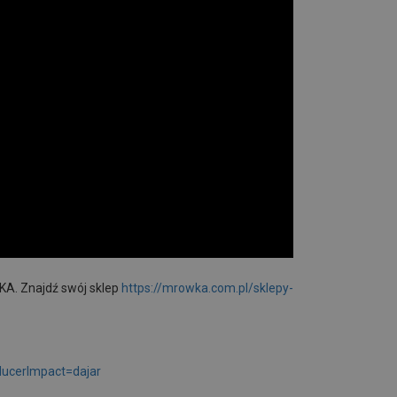
KA. Znajdź swój sklep
https://mrowka.com.pl/sklepy-
ducerImpact=dajar