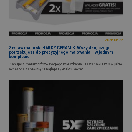
2026-06-25
Zestaw malarski HARDY CERAMIK: Wszystko, czego
potrzebujesz do precyzyjnego malowania – w jednym
komplecie!
Planujesz metamorfozę swojego mieszkania i zastanawiasz się, jakie
akcesoria zapewnią Ci najlepszy efekt? Sekret...