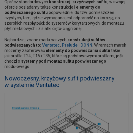
Oprócz standardowych
konstrukcji krzyżowych sufitu
, w swojej
ofercie posiadamy także konstrukcje i
elementy do
podwieszanego sufitu
odpowiednie: do tzw. pomieszczeń
czystych; tam, gdzie wymagana jest odporność na korozję; do
szerokich rozpiętości; do systemów korytarzowych; do montażu
płyt metalowych i z siatki cięto-ciągnionej.
Najbardziej znane marki naszych
konstrukcji sufitów
podwieszanych to:
Ventatec
,
Prelude
i
DONN
. W ramach marek
możemy zaoferować
elementy do podwieszania sufitu
takie
jak profile T24, T15 i T35, które są podstawowymi profilami, jeśli
chodzi o
systemy pod montaż sufitu podwieszanego
modułowego.
Nowoczesny, krzyżowy sufit podwieszany
w systemie Ventatec