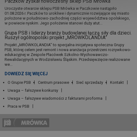
Paczków zyskał nowoczesny sklep PSB Mrówka
Uroczyste otwarcie sklepu PSB Mrówka w Paczkowie nastąpiło
01.08.2026 r. Paczków to urokliwe i dynamicznie rozwijające się miasto
położone w południowo-zachodniej części województwa opolskiego,
w powiecie nyskim. Jego położenie stanowi duży atut...
Grupa PSB i liderzy branży budowlanej łączą siły dla dzieci.
Ruszył ogólnopolski projekt „MRÓWKOLANDIA”
Projekt „MRÓWKOLANDIA” to specjalna inicjatywa społeczna Grupy
PSB, której celem jest remont i nowa aranżacja przestrzeni rozrywkowo-
edukacyjnej w Zespole Placówek Szkolno-Wychowawczo-
Rewalidacyjnych w Wodzisławiu Śląskim. Przedsięwzięcie realizowane
we...
DOWIEDZ SIĘ WIĘCEJ
O Grupie PSB
Centrum prasowe
Sieć sprzedaży
Kontakt
Uwaga – fałszywe konkursy
Uwaga – fałszywe wiadomości z fakturami proforma
Praca w PSB