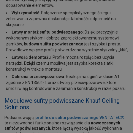
dopasowanie elementów.
Wytrzymałość
: Połączenie specjalistycznego ściegu i
żebrowania zapewnia doskonałą stabilność i odporność na
skręcanie.
Łatwy montaż sufitu podwieszanego
: Dzięki precyzyjnie
wykonanym stykom i dobrze zaprojektowanemu systemowi
zamków,
budowa sufitu podwieszanego
jest szybka i prosta.
Prawidłowe wpięcie profili potwierdzona wyraźnie słyszalny „klik”;
Łatwość demontażu
: Profile można rozpiąć bez użycia
narzędzi. Dzięki czemu możliwa jest szybka korekta siatki
konstrukcji w trakcie montażu.
Ochrona przeciwpożarowa
: Reakcja na ogień w klasie A1
zgodnie z EN 13501-1 oraz otwory przeciwpożarowe, które
umożliwiają kontrolowane załamania konstrukcji w razie pożaru.
Modułowe sufity podwieszane Knauf Ceiling
Solutions
Podsumowując,
profile do sufitu podwieszanego VENTATEC®
to niezawodne i funkcjonalne rozwiązanie dla
nowoczesnych
sufitów podwieszanych
, które łączą wysoką jakość wykonania