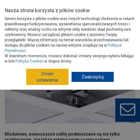
Nasza strona korzysta z plików cookie
Serwis korzysta z plików cookie oraz innych technologii śledzenia w celach
prawidłowego funkcjonowania, wyświetlania spersonalizowanych treści i
reklamy oraz analizy ruchu na witrynie żeby wiedzieć skąd pochodzą nasi
użytkownicy. Możesz zarządzać plikami cookie z poziomu Twojej
Strona główna
Porady
Wykończenie
przeglądarki. Więcej informacji na temat warunków przechowywania lub
Ściany wewnętrzne i sufity
dostępu do plików cookies na naszej witrynie znajduje się w
Polityce
Prywatności
.
VENTATEC® wysokiej jakości profile sufitowe dla modułowych sufitów
W dowolnym momencie, możesz dokonać zmiany swojego wyboru klikając
VENTATEC® wysokiej jakości profile
w link
Polityka Cookies
w stopce strony.
sufitowe dla modułowych sufitów
Zmień
podwieszanych
Zaakceptuj
ustawienia
Modułowe, nowoczesne sufity podwieszane są nie tylko
praktycznym, ale także estetycznym rozwiązaniem