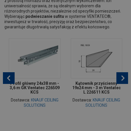
z prostotą montażu oraz estetycznym wykończeniem. Ich
uniwersalność sprawia, że są idealnym wyborem dla
różnorodnych projektów, niezależnie od specyfiki pomieszczeń.
Wybierając
podwieszanie sufitu
w systemie VENTATEC®,
inwestujesz w trwałość, precyzję oraz bezpieczeństwo, co
gwarantuje długotrwałą satysfakcję z efektu końcowego.
Profil główny 24x38 mm -
Kątownik przyścienny
3,6 m GK Ventatec 226509
19x24 mm - 3 m Ventatec
KCS
L 226511 KCS
Dostawca:
KNAUF CEILING
Dostawca:
KNAUF CEILING
SOLUTIONS
SOLUTIONS