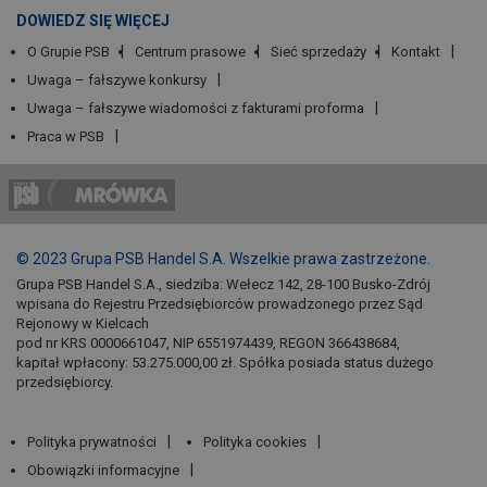
DOWIEDZ SIĘ WIĘCEJ
O Grupie PSB
Centrum prasowe
Sieć sprzedaży
Kontakt
Uwaga – fałszywe konkursy
Uwaga – fałszywe wiadomości z fakturami proforma
Praca w PSB
© 2023 Grupa PSB Handel S.A. Wszelkie prawa zastrzeżone.
Grupa PSB Handel S.A., siedziba: Wełecz 142, 28-100 Busko-Zdrój
wpisana do Rejestru Przedsiębiorców prowadzonego przez Sąd
Rejonowy w Kielcach
pod nr KRS 0000661047, NIP 6551974439, REGON 366438684,
kapitał wpłacony: 53.275.000,00 zł. Spółka posiada status dużego
przedsiębiorcy.
Polityka prywatności
Polityka cookies
Obowiązki informacyjne