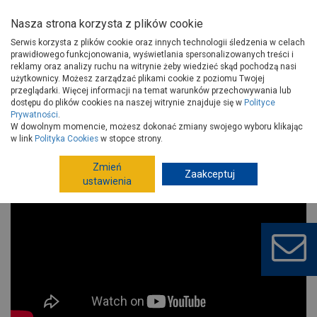
Nasza strona korzysta z plików cookie
Serwis korzysta z plików cookie oraz innych technologii śledzenia w celach
prawidłowego funkcjonowania, wyświetlania spersonalizowanych treści i
reklamy oraz analizy ruchu na witrynie żeby wiedzieć skąd pochodzą nasi
użytkownicy. Możesz zarządzać plikami cookie z poziomu Twojej
Strona główna
Porady
Wokół domu
Ogród
przeglądarki. Więcej informacji na temat warunków przechowywania lub
Wszystko co powinieneś wiedzieć o pielęgnacji storczyków!
dostępu do plików cookies na naszej witrynie znajduje się w
Polityce
Prywatności
.
Wszystko co powinieneś wiedzieć o
W dowolnym momencie, możesz dokonać zmiany swojego wyboru klikając
pielęgnacji storczyków!
w link
Polityka Cookies
w stopce strony.
Zmień
Zaakceptuj
ustawienia