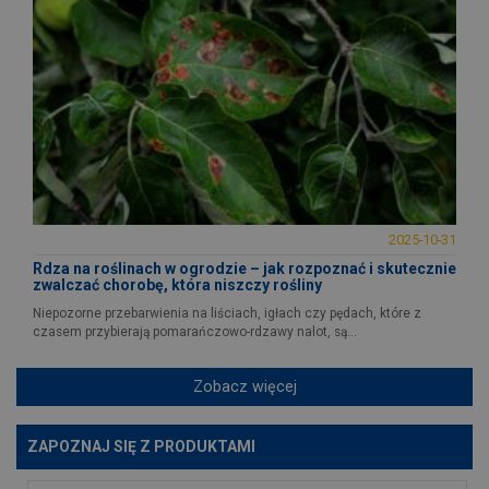
2025-10-31
Rdza na roślinach w ogrodzie – jak rozpoznać i skutecznie
zwalczać chorobę, która niszczy rośliny
Niepozorne przebarwienia na liściach, igłach czy pędach, które z
czasem przybierają pomarańczowo-rdzawy nalot, są...
Zobacz więcej
ZAPOZNAJ SIĘ Z PRODUKTAMI