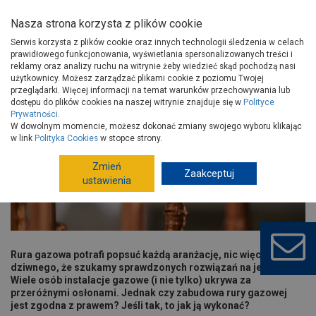
Nasza strona korzysta z plików cookie
Serwis korzysta z plików cookie oraz innych technologii śledzenia w celach
prawidłowego funkcjonowania, wyświetlania spersonalizowanych treści i
reklamy oraz analizy ruchu na witrynie żeby wiedzieć skąd pochodzą nasi
użytkownicy. Możesz zarządzać plikami cookie z poziomu Twojej
Strona główna
Porady
Instalacje
przeglądarki. Więcej informacji na temat warunków przechowywania lub
Art.instalacyjne hydrauliczne
Zabudowa rury gazowej
dostępu do plików cookies na naszej witrynie znajduje się w
Polityce
Prywatności
.
Zabudowa rury gazowej
W dowolnym momencie, możesz dokonać zmiany swojego wyboru klikając
w link
Polityka Cookies
w stopce strony.
Zmień
Zaakceptuj
ustawienia
Rura gazowa potrafi popsuć każdą aranżację, nic więc
dziwnego, że szukamy sprawdzonych rozwiązań na jej ukrycie.
Wiele osób instalacje gazowe (i nie tylko) ukrywa za
przeróżnymi osłonami. Jednak czy zabudowa rury gazowej
jest zgodna z prawem? Jeśli tak, to jak ją wykonać?