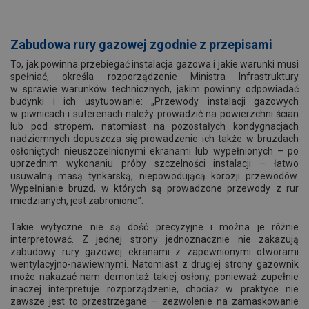
Zabudowa rury gazowej
zgodnie z przepisami
To, jak powinna przebiegać instalacja gazowa i jakie warunki musi
spełniać, określa rozporządzenie Ministra Infrastruktury
w sprawie warunków technicznych, jakim powinny odpowiadać
budynki i ich usytuowanie: „Przewody instalacji gazowych
w piwnicach i suterenach należy prowadzić na powierzchni ścian
lub pod stropem, natomiast na pozostałych kondygnacjach
nadziemnych dopuszcza się prowadzenie ich także w
bruzdach
osłoniętych nieuszczelnionymi ekranami lub wypełnionych – po
uprzednim wykonaniu próby szczelności instalacji – łatwo
usuwalną masą tynkarską, niepowodującą korozji przewodów.
Wypełnianie bruzd, w których są prowadzone przewody z rur
miedzianych, jest zabronione”.
Takie wytyczne nie są dość precyzyjne i można je różnie
interpretować. Z jednej strony jednoznacznie nie zakazują
zabudowy rury gazowej ekranami z zapewnionymi otworami
wentylacyjno-nawiewnymi. Natomiast z drugiej strony gazownik
może nakazać nam demontaż takiej osłony, ponieważ zupełnie
inaczej interpretuje rozporządzenie, chociaż w praktyce nie
zawsze jest to przestrzegane – zezwolenie na zamaskowanie