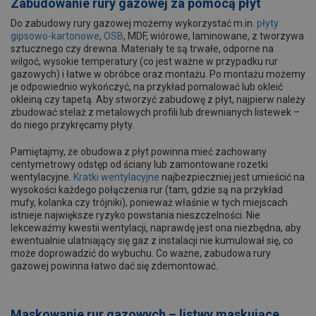
Zabudowanie rury gazowej
za pomocą płyt
Do zabudowy rury gazowej możemy wykorzystać m.in.
płyty
gipsowo-kartonowe
,
OSB
, MDF, wiórowe, laminowane, z tworzywa
sztucznego czy drewna. Materiały te są trwałe, odporne na
wilgoć, wysokie temperatury (co jest ważne w przypadku rur
gazowych) i łatwe w obróbce oraz montażu. Po montażu możemy
je odpowiednio wykończyć, na przykład pomalować lub okleić
okleiną czy tapetą. Aby stworzyć zabudowę z płyt, najpierw należy
zbudować stelaż z metalowych profili lub drewnianych listewek –
do niego przykręcamy płyty.
Pamiętajmy, że obudowa z płyt powinna mieć zachowany
centymetrowy odstęp od ściany lub zamontowane rozetki
wentylacyjne.
Kratki wentylacyjne
najbezpieczniej jest umieścić na
wysokości każdego połączenia rur (tam, gdzie są na przykład
mufy, kolanka czy trójniki), ponieważ właśnie w tych miejscach
istnieje największe ryzyko powstania nieszczelności. Nie
lekceważmy kwestii wentylacji, naprawdę jest ona niezbędna, aby
ewentualnie ulatniający się gaz z instalacji nie kumulował się, co
może doprowadzić do wybuchu. Co ważne, zabudowa rury
gazowej powinna łatwo dać się zdemontować.
Maskowanie rur gazowych –
listwy maskujące