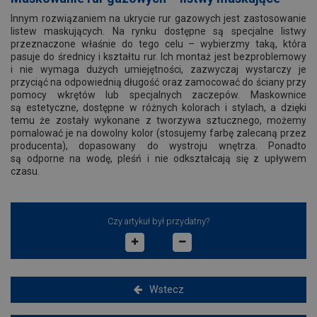
Innym rozwiązaniem na ukrycie rur gazowych jest zastosowanie
listew maskujących. Na rynku dostępne są specjalne listwy
przeznaczone właśnie do tego celu – wybierzmy taką, która
pasuje do średnicy i kształtu rur. Ich montaż jest bezproblemowy
i nie wymaga dużych umiejętności, zazwyczaj wystarczy je
przyciąć na odpowiednią długość oraz zamocować do ściany przy
pomocy wkrętów lub specjalnych zaczepów. Maskownice
są estetyczne, dostępne w różnych kolorach i stylach, a dzięki
temu że zostały wykonane z tworzywa sztucznego, możemy
pomalować je na dowolny kolor (stosujemy farbę zalecaną przez
producenta), dopasowany do wystroju wnętrza. Ponadto
są odporne na wodę, pleśń i nie odkształcają się z upływem
czasu.
Czy artykuł był przydatny?
Wstecz