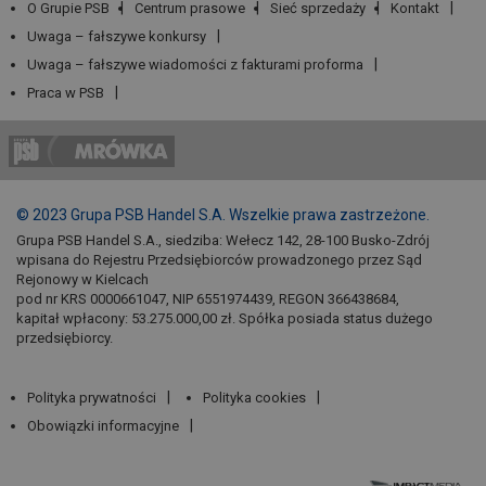
O Grupie PSB
Centrum prasowe
Sieć sprzedaży
Kontakt
Uwaga – fałszywe konkursy
Uwaga – fałszywe wiadomości z fakturami proforma
Praca w PSB
© 2023 Grupa PSB Handel S.A. Wszelkie prawa zastrzeżone.
Grupa PSB Handel S.A., siedziba: Wełecz 142, 28-100 Busko-Zdrój
wpisana do Rejestru Przedsiębiorców prowadzonego przez Sąd
Rejonowy w Kielcach
pod nr KRS 0000661047, NIP 6551974439, REGON 366438684,
kapitał wpłacony: 53.275.000,00 zł. Spółka posiada status dużego
przedsiębiorcy.
Polityka prywatności
Polityka cookies
Obowiązki informacyjne