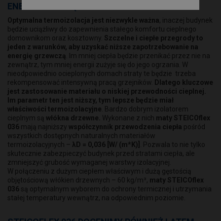
ENERGOOSZCZĘDNIE I KOMFORTOWO
Optymalna termoizolacja jest niezwykle ważna
, inaczej budynek
będzie uciążliwy do zapewnienia stałego komfortu cieplnego
domownikom oraz kosztowny.
Szczelne i ciepłe przegrody to
jeden z warunków, aby uzyskać niższe zapotrzebowanie na
energię grzewczą
. Im mniej ciepła będzie przenikać przez nie na
zewnątrz, tym mniej energii zużyje się do jego ogrzania. W
nieodpowiednio ocieplonych domach straty te będzie trzeba
rekompensować intensywną pracą grzejników.
Dlatego kluczowe
jest zastosowanie materiału o niskiej przewodności cieplnej.
Im parametr ten jest niższy, tym lepsze będzie miał
właściwości termoizolacyjne
. Bardzo dobrym izolatorem
cieplnym są
włókna drzewne.
Wykonane z nich
maty STEICOflex
036
mają najniższy
współczynnik przewodzenia ciepła
pośród
wszystkich dostępnych naturalnych materiałów
termoizolacyjnych –
λD = 0,036 [W/ (m*K)]
. Pozwala to nie tylko
skutecznie zabezpieczyć budynek przed stratami ciepła, ale
zmniejszyć grubość wymaganej warstwy izolacyjnej.
W połączeniu z dużym ciepłem właściwym i dużą gęstością
objętościową włókien drzewnych – 60 kg/m³,
maty STEICOflex
036
są optymalnym wyborem do ochrony termicznej i utrzymania
stałej temperatury wewnątrz, na odpowiednim poziomie.