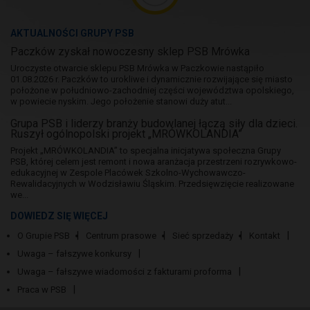
AKTUALNOŚCI GRUPY PSB
Paczków zyskał nowoczesny sklep PSB Mrówka
Uroczyste otwarcie sklepu PSB Mrówka w Paczkowie nastąpiło
01.08.2026 r. Paczków to urokliwe i dynamicznie rozwijające się miasto
położone w południowo-zachodniej części województwa opolskiego,
w powiecie nyskim. Jego położenie stanowi duży atut...
Grupa PSB i liderzy branży budowlanej łączą siły dla dzieci.
Ruszył ogólnopolski projekt „MRÓWKOLANDIA”
Projekt „MRÓWKOLANDIA” to specjalna inicjatywa społeczna Grupy
PSB, której celem jest remont i nowa aranżacja przestrzeni rozrywkowo-
edukacyjnej w Zespole Placówek Szkolno-Wychowawczo-
Rewalidacyjnych w Wodzisławiu Śląskim. Przedsięwzięcie realizowane
we...
DOWIEDZ SIĘ WIĘCEJ
O Grupie PSB
Centrum prasowe
Sieć sprzedaży
Kontakt
Uwaga – fałszywe konkursy
Uwaga – fałszywe wiadomości z fakturami proforma
Praca w PSB