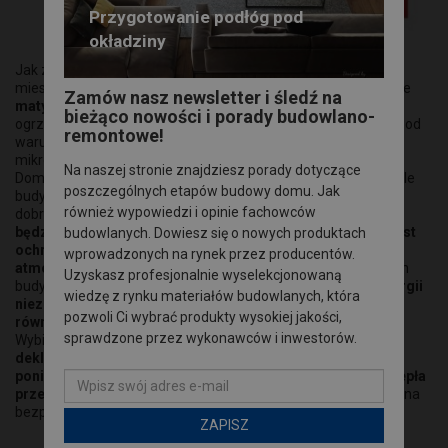
Przygotowanie podłóg pod
okładziny
Jak zadbać o prawidłową izolację termiczną budynku, aby
mieszkać zdrowo i energooszczędnie? Wybierając ekologiczne
Zamów nasz newsletter i śledź na
maty STEICOflex 036
, dzięki którym zmniejszy się koszt
bieżąco nowości i porady budowlano-
ogrzewania, zapewni się komfort temperaturowy niezależnie od
remontowe!
warunków atmosferycznych oraz uzyska się optymalny
mikroklimat wewnątrz.
Na naszej stronie znajdziesz porady dotyczące
Dom zapewnia schronienie i daje poczucie bezpieczeństwa, ale
poszczególnych etapów budowy domu. Jak
budynek, w którym się mieszka, powinien również sprzyjać
również wypowiedzi i opinie fachowców
dobremu samopoczuciu.
Tak się jednak nie stanie, jeżeli nie
będzie miał odpowiedniej izolacji cieplnej. Jej zadaniem jest
budowlanych. Dowiesz się o nowych produktach
ochrona termiczna przed niekorzystnymi warunkami
wprowadzonych na rynek przez producentów.
atmosferycznymi
. Ale ta ukryta w przegrodach zewnętrznych
Uzyskasz profesjonalnie wyselekcjonowaną
budynku warstwa, nie tylko
pozwala ograniczyć zużycie energii
wiedzę z rynku materiałów budowlanych, która
niezbędnej do jego ogrzania lub klimatyzacji, ale wpływa
pozwoli Ci wybrać produkty wysokiej jakości,
również na panujący w pomieszczeniach mikroklimat.
sprawdzone przez wykonawców i inwestorów.
Wybierając materiał do termoizolacji
najlepiej kierować się
deklarowanymi parametrami efektywności energetycznej,
ponieważ w ten sposób realnie można ograniczyć straty ciepła
przez ściany zewnętrzne i dach.
Warto także zwrócić uwagę na
bezpośredni wpływ materiału na zdrowie.
ZAPISZ