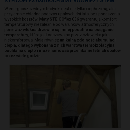
STEICOFLEX 036 DOCENIMY RÓWNIEŻ LATEM
W energooszczędnym budynku jest nie tylko ciepło zimą, ale i
przyjemnie chłodno podczas upalnych dni lata, bez ponoszenia
wysokich kosztów.
Maty STEICOflex 036
gwarantują komfort
temperaturowy niezależnie od warunków atmosferycznych,
ponieważ
włókna drzewne są mniej podatne na osiąganie
temperatury
, która jest odczuwalna przez człowieka jako
niekomfortowa. Mają również
unikalną zdolność akumulacji
ciepła, dlatego wykonana z nich warstwa termoizolacyjna
pochłania ciepło i może hamować przenikanie letnich upałów
przez wiele godzin.