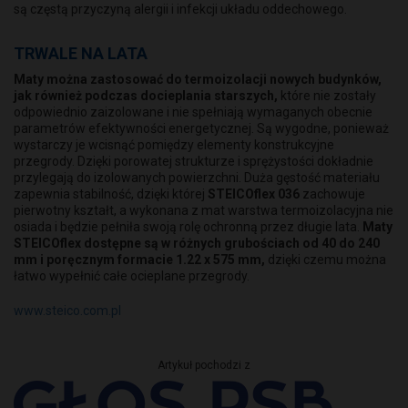
są częstą przyczyną alergii i infekcji układu oddechowego.
TRWALE NA LATA
Maty można zastosować do termoizolacji nowych budynków,
jak również podczas docieplania starszych,
które nie zostały
odpowiednio zaizolowane i nie spełniają wymaganych obecnie
parametrów efektywności energetycznej. Są wygodne, ponieważ
wystarczy je wcisnąć pomiędzy elementy konstrukcyjne
przegrody. Dzięki porowatej strukturze i sprężystości dokładnie
przylegają do izolowanych powierzchni. Duża gęstość materiału
zapewnia stabilność, dzięki której
STEICOflex 036
zachowuje
pierwotny kształt, a wykonana z mat warstwa termoizolacyjna nie
osiada i będzie pełniła swoją rolę ochronną przez długie lata.
Maty
STEICOflex dostępne są w różnych grubościach od 40 do 240
mm i poręcznym formacie 1.22 x 575 mm,
dzięki czemu można
łatwo wypełnić całe ocieplane przegrody.
www.steico.com.pl
Artykuł pochodzi z