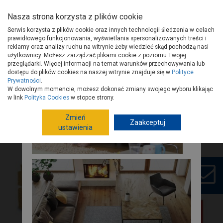
Nasza strona korzysta z plików cookie
Serwis korzysta z plików cookie oraz innych technologii śledzenia w celach
prawidłowego funkcjonowania, wyświetlania spersonalizowanych treści i
reklamy oraz analizy ruchu na witrynie żeby wiedzieć skąd pochodzą nasi
użytkownicy. Możesz zarządzać plikami cookie z poziomu Twojej
Strona główna
Porady
Budowa i remont
przeglądarki. Więcej informacji na temat warunków przechowywania lub
Ściany zewnętrzne, stropy i kominy
dostępu do plików cookies na naszej witrynie znajduje się w
Polityce
Prywatności
.
Zdrowy i energooszczędny dom z naturalną termoizolacją Steicoflex
W dowolnym momencie, możesz dokonać zmiany swojego wyboru klikając
036
w link
Polityka Cookies
w stopce strony.
Zdrowy i energooszczędny dom z
naturalną termoizolacją Steicoflex 036
Zmień
Jak zadbać w domu o czyste
Zaakceptuj
ustawienia
powietrze?