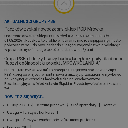
AKTUALNOŚCI GRUPY PSB
Paczków zyskał nowoczesny sklep PSB Mrówka
Uroczyste otwarcie sklepu PSB Mrówka w Paczkowie nastąpiło
01.08.2026 r. Paczków to urokliwe i dynamicznie rozwijające się miasto
położone w południowo-zachodniej części województwa opolskiego,
w powiecie nyskim. Jego położenie stanowi duży atut...
Grupa PSB i liderzy branży budowlanej łączą siły dla dzieci.
Ruszył ogólnopolski projekt „MRÓWKOLANDIA”
Projekt „MRÓWKOLANDIA” to specjalna inicjatywa społeczna Grupy
PSB, której celem jest remont i nowa aranżacja przestrzeni rozrywkowo-
edukacyjnej w Zespole Placówek Szkolno-Wychowawczo-
Rewalidacyjnych w Wodzisławiu Śląskim. Przedsięwzięcie realizowane
we...
DOWIEDZ SIĘ WIĘCEJ
O Grupie PSB
Centrum prasowe
Sieć sprzedaży
Kontakt
Uwaga – fałszywe konkursy
Uwaga – fałszywe wiadomości z fakturami proforma
Praca w PSB