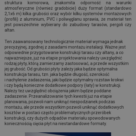
struktura komorowa, znakomita odporność na warunki
atmosferyczne (również gradobicie) duży format (standardowo
2,1x6 m) kilka grubości oraz wybór kilku systemów montażowych
(profili) z aluminium, PVC i poliwęglanu sprawia, że materiał ten
jest powszechnie wybierany do zabudowy tarasów, pergoli czy
altan.
Ten zaawansowany technologicznie materiał wymaga jednak
precyzyjnej, zgodnej z zasadami montażu instalacji. Ważne jest
odpowiednie przygotowanie konstrukcji tarasu czy altany, a co
najważniejsze, już na etapie projektowania należy uwzględnić
rodzaj płyty, którą zamierzamy zastosować, a przede wszystkim
jej grubość. Od grubości płyty zależy jaka będzie optymalna
konstrukcja tarasu, tzn. jaka będzie długość, szerokość
i nachylenie zadaszenia, jaki będzie optymalny rozstaw krokwi
i czy będą konieczne dodatkowe podpory (łaty) w konstrukcji.
Należy też uwzględnić obciążenia jakim będzie poddane
zadaszenie. Przeanalizowanie tych kwestii już na etapie
planowania, pozwoli nam uniknąć niespodzianek podczas
montażu, ale przede wszystkim pozwoli uniknąć dodatkowych
kosztów w postaci często problematycznych przeróbek
konstrukcji, czy dużych odpadów materiału spowodowanych
koniecznością cięcia płyt na niestandardowe formaty.