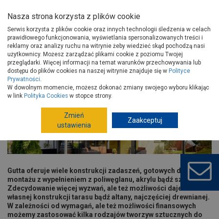
Nasza strona korzysta z plików cookie
Serwis korzysta z plików cookie oraz innych technologii śledzenia w celach
prawidłowego funkcjonowania, wyświetlania spersonalizowanych treści i
reklamy oraz analizy ruchu na witrynie żeby wiedzieć skąd pochodzą nasi
użytkownicy. Możesz zarządzać plikami cookie z poziomu Twojej
Strona główna
Porady
Wokół domu
Balkony i tarasy
przeglądarki. Więcej informacji na temat warunków przechowywania lub
Zrób sobie... taras!
dostępu do plików cookies na naszej witrynie znajduje się w
Polityce
Prywatności
.
Zrób sobie... taras!
W dowolnym momencie, możesz dokonać zmiany swojego wyboru klikając
w link
Polityka Cookies
w stopce strony.
Zmień
Zaakceptuj
ustawienia
Gutta oferuje wiele konstrukcji zadaszeń, gotowych do
montażu z wypełnieniem z poliwęglanu, akrylu bądź szkła.
Zdecydowanie więcej wyzwań, ale też możliwości daje budowa
własnej konstrukcji tarasu bądź altany, najczęściej drewnianej.
W zależności od wymagań, ale też możliwości finansowych
możemy zastosować kilka rodzajów tworzyw sztucznych do