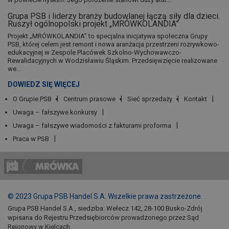
Grupa PSB i liderzy branży budowlanej łączą siły dla dzieci.
Ruszył ogólnopolski projekt „MRÓWKOLANDIA”
Projekt „MRÓWKOLANDIA” to specjalna inicjatywa społeczna Grupy
PSB, której celem jest remont i nowa aranżacja przestrzeni rozrywkowo-
edukacyjnej w Zespole Placówek Szkolno-Wychowawczo-
Rewalidacyjnych w Wodzisławiu Śląskim. Przedsięwzięcie realizowane
we...
DOWIEDZ SIĘ WIĘCEJ
O Grupie PSB
Centrum prasowe
Sieć sprzedaży
Kontakt
Uwaga – fałszywe konkursy
Uwaga – fałszywe wiadomości z fakturami proforma
Praca w PSB
© 2023 Grupa PSB Handel S.A. Wszelkie prawa zastrzeżone.
Grupa PSB Handel S.A., siedziba: Wełecz 142, 28-100 Busko-Zdrój
wpisana do Rejestru Przedsiębiorców prowadzonego przez Sąd
Rejonowy w Kielcach