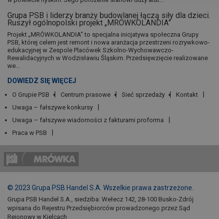
Grupa PSB i liderzy branży budowlanej łączą siły dla dzieci.
Ruszył ogólnopolski projekt „MRÓWKOLANDIA”
Projekt „MRÓWKOLANDIA” to specjalna inicjatywa społeczna Grupy
PSB, której celem jest remont i nowa aranżacja przestrzeni rozrywkowo-
edukacyjnej w Zespole Placówek Szkolno-Wychowawczo-
Rewalidacyjnych w Wodzisławiu Śląskim. Przedsięwzięcie realizowane
we...
DOWIEDZ SIĘ WIĘCEJ
O Grupie PSB
Centrum prasowe
Sieć sprzedaży
Kontakt
Uwaga – fałszywe konkursy
Uwaga – fałszywe wiadomości z fakturami proforma
Praca w PSB
© 2023 Grupa PSB Handel S.A. Wszelkie prawa zastrzeżone.
Grupa PSB Handel S.A., siedziba: Wełecz 142, 28-100 Busko-Zdrój
wpisana do Rejestru Przedsiębiorców prowadzonego przez Sąd
Rejonowy w Kielcach