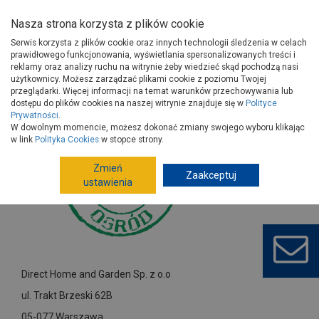
Nasza strona korzysta z plików cookie
Serwis korzysta z plików cookie oraz innych technologii śledzenia w celach
prawidłowego funkcjonowania, wyświetlania spersonalizowanych treści i
reklamy oraz analizy ruchu na witrynie żeby wiedzieć skąd pochodzą nasi
użytkownicy. Możesz zarządzać plikami cookie z poziomu Twojej
Strona główna
Dostawcy
Direct Home and Garden Sp. z o.o
przeglądarki. Więcej informacji na temat warunków przechowywania lub
dostępu do plików cookies na naszej witrynie znajduje się w
Polityce
Prywatności
.
W dowolnym momencie, możesz dokonać zmiany swojego wyboru klikając
w link
Polityka Cookies
w stopce strony.
Zmień
Zaakceptuj
ustawienia
Direct Home and Garden Sp. z o.o
ul. Trakt Brzeski 62B
05-077 Warszawa