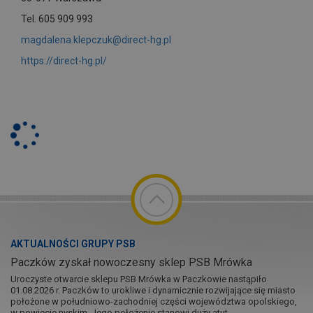
Tel. 605 909 993
magdalena.klepczuk@direct-hg.pl
https://direct-hg.pl/
AKTUALNOŚCI GRUPY PSB
Paczków zyskał nowoczesny sklep PSB Mrówka
Uroczyste otwarcie sklepu PSB Mrówka w Paczkowie nastąpiło
01.08.2026 r. Paczków to urokliwe i dynamicznie rozwijające się miasto
położone w południowo-zachodniej części województwa opolskiego,
w powiecie nyskim. Jego położenie stanowi duży atut...