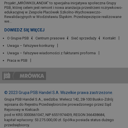
Projekt „MRÓWKOLANDIA” to specjalna inicjatywa społeczna Grupy
PSB, której celem jest remont i nowa aranżacja przestrzeni rozrywkowo-
edukacyjnej w Zespole Placówek Szkolno-Wychowawczo-
Rewalidacyjnych w Wodzisławiu Śląskim. Przedsięwzięcie realizowane
we...
DOWIEDZ SIĘ WIĘCEJ
O Grupie PSB
Centrum prasowe
Sieć sprzedaży
Kontakt
Uwaga – fałszywe konkursy
Uwaga – fałszywe wiadomości z fakturami proforma
Praca w PSB
© 2023 Grupa PSB Handel S.A. Wszelkie prawa zastrzeżone.
Grupa PSB Handel S.A., siedziba: Wełecz 142, 28-100 Busko-Zdrój
wpisana do Rejestru Przedsiębiorców prowadzonego przez Sąd
Rejonowy w Kielcach
pod nr KRS 0000661047, NIP 6551974439, REGON 366438684,
kapitał wpłacony: 53.275.000,00 zł. Spółka posiada status dużego
przedsiębiorcy.