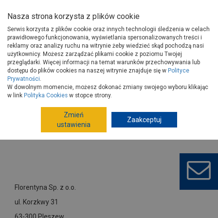
Nasza strona korzysta z plików cookie
Serwis korzysta z plików cookie oraz innych technologii śledzenia w celach
prawidłowego funkcjonowania, wyświetlania spersonalizowanych treści i
reklamy oraz analizy ruchu na witrynie żeby wiedzieć skąd pochodzą nasi
użytkownicy. Możesz zarządzać plikami cookie z poziomu Twojej
Strona główna
Dostawcy
Florentyna Sp. z o.o.
przeglądarki. Więcej informacji na temat warunków przechowywania lub
dostępu do plików cookies na naszej witrynie znajduje się w
Polityce
Prywatności
.
W dowolnym momencie, możesz dokonać zmiany swojego wyboru klikając
w link
Polityka Cookies
w stopce strony.
Zmień
Zaakceptuj
ustawienia
Florentyna Sp. z o.o.
ul. Korzkwy 31
63-300 Pleszew