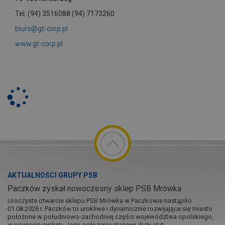
Tel. (94) 3516088 (94) 7173260
biuro@gt-corp.pl
www.gt-corp.pl
AKTUALNOŚCI GRUPY PSB
Paczków zyskał nowoczesny sklep PSB Mrówka
Uroczyste otwarcie sklepu PSB Mrówka w Paczkowie nastąpiło
01.08.2026 r. Paczków to urokliwe i dynamicznie rozwijające się miasto
położone w południowo-zachodniej części województwa opolskiego,
w powiecie nyskim. Jego położenie stanowi duży atut...