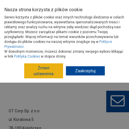
Nasza strona korzysta z plików cookie
Serwis korzysta z plików cookie oraz innych technologii śledzenia w celach
prawidłowego funkcjonowania, wyświetlania spersonalizowanych treści i
reklamy oraz analizy ruchu na witrynie żeby wiedzieć skąd pochodzą nasi
użytkownicy. Możesz zarządzać plikami cookie z poziomu Twojej
Strona główna
Dostawcy
GT Corp Sp. z o.o.
przeglądarki. Więcej informacji na temat warunków przechowywania lub
dostępu do plików cookies na naszej witrynie znajduje się w
Polityce
Prywatności
.
W dowolnym momencie, możesz dokonać zmiany swojego wyboru klikając
w link
Polityka Cookies
w stopce strony.
Zmień
Zaakceptuj
ustawienia
GT Corp Sp. z o.o.
ul. Koralowa 5
78-100 Kołobrzeg