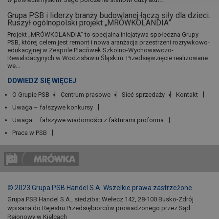
Grupa PSB i liderzy branży budowlanej łączą siły dla dzieci.
Ruszył ogólnopolski projekt „MRÓWKOLANDIA”
Projekt „MRÓWKOLANDIA” to specjalna inicjatywa społeczna Grupy
PSB, której celem jest remont i nowa aranżacja przestrzeni rozrywkowo-
edukacyjnej w Zespole Placówek Szkolno-Wychowawczo-
Rewalidacyjnych w Wodzisławiu Śląskim. Przedsięwzięcie realizowane
we...
DOWIEDZ SIĘ WIĘCEJ
O Grupie PSB
Centrum prasowe
Sieć sprzedaży
Kontakt
Uwaga – fałszywe konkursy
Uwaga – fałszywe wiadomości z fakturami proforma
Praca w PSB
© 2023 Grupa PSB Handel S.A. Wszelkie prawa zastrzeżone.
Grupa PSB Handel S.A., siedziba: Wełecz 142, 28-100 Busko-Zdrój
wpisana do Rejestru Przedsiębiorców prowadzonego przez Sąd
Rejonowy w Kielcach