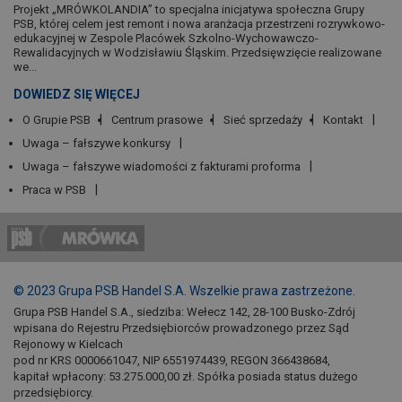
Projekt „MRÓWKOLANDIA” to specjalna inicjatywa społeczna Grupy
PSB, której celem jest remont i nowa aranżacja przestrzeni rozrywkowo-
edukacyjnej w Zespole Placówek Szkolno-Wychowawczo-
Rewalidacyjnych w Wodzisławiu Śląskim. Przedsięwzięcie realizowane
we...
DOWIEDZ SIĘ WIĘCEJ
O Grupie PSB
Centrum prasowe
Sieć sprzedaży
Kontakt
Uwaga – fałszywe konkursy
Uwaga – fałszywe wiadomości z fakturami proforma
Praca w PSB
© 2023 Grupa PSB Handel S.A. Wszelkie prawa zastrzeżone.
Grupa PSB Handel S.A., siedziba: Wełecz 142, 28-100 Busko-Zdrój
wpisana do Rejestru Przedsiębiorców prowadzonego przez Sąd
Rejonowy w Kielcach
pod nr KRS 0000661047, NIP 6551974439, REGON 366438684,
kapitał wpłacony: 53.275.000,00 zł. Spółka posiada status dużego
przedsiębiorcy.