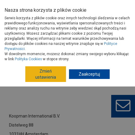
Nasza strona korzysta z plików cookie
Serwis korzysta z plików cookie oraz innych technologii śledzenia w celach
prawidłowego funkcjonowania, wyświetlania spersonalizowanych treści i
reklamy oraz analizy ruchu na witrynie żeby wiedzieć skąd pochodzą nasi
użytkownicy. Możesz zarządzać plikami cookie z poziomu Twojej
Strona główna
Dostawcy
Koopman International B.V.
przeglądarki. Więcej informacji na temat warunków przechowywania lub
dostępu do plików cookies na naszej witrynie znajduje się w
Polityce
Prywatności
.
W dowolnym momencie, możesz dokonać zmiany swojego wyboru klikając
w link
Polityka Cookies
w stopce strony.
Zmień
Zaakceptuj
ustawienia
Koopman International B.V.
Distelweg 88
1031HH Amsterdam